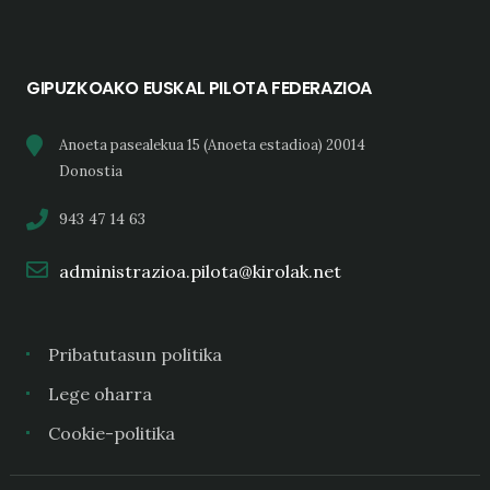
GIPUZKOAKO EUSKAL PILOTA FEDERAZIOA
Anoeta pasealekua 15 (Anoeta estadioa) 20014
Donostia
943 47 14 63
administrazioa.pilota@kirolak.net
Pribatutasun politika
Lege oharra
Cookie-politika