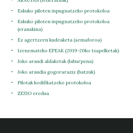
ARAUDIA (federatuak)
Eskuko piloten inpugnatzeko protokoloa
Eskuko piloten inpugnatzeko protokoloa
(eranskina)
Ez agertzeen kudeaketa (semaforoa)
Izenemateko EPEAK (2019-20ko txapelketak)
Joko araudi aldaketak (laburpena)
Joko araudia gogoraraziz (batzuk)
Pilotak kodifikatzeko protokoloa
ZESIO eredua