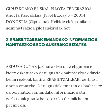
GIPUZKOAKO EUSKAL PILOTA FEDERAZIOA.
Anoeta Pasealekua (Kirol Etxea), 5 – 20014
DONOSTIA (Gipuzkoa). Helbide elektronikoa:
administrazioa.pilota@kirolak.net
2. ERABILTZAILEAK EMANDAKO INFORMAZIOA
NAHITAEZKOA EDO AUKERAKOA IZATEA
ARDURADUNAK jakinarazten du webgunearen
bidez eskatutako datu guztiak nahitaezkoak direla,
beharrezkoak baitira ERABILTZAILEARI zerbitzu
onena emateko. Datu guztiak ematen ez badira, ez
da bermatzen emandako informazioa eta
zerbitzuak guztiz bat etorriko direnik haien
premiekin.