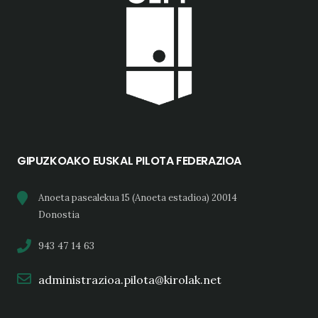
GIPUZKOAKO EUSKAL PILOTA FEDERAZIOA
Anoeta pasealekua 15 (Anoeta estadioa) 20014
Donostia
943 47 14 63
administrazioa.pilota@kirolak.net