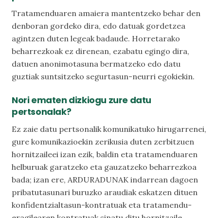
Tratamenduaren amaiera mantentzeko behar den
denboran gordeko dira, edo datuak gordetzea
agintzen duten legeak badaude. Horretarako
beharrezkoak ez direnean, ezabatu egingo dira,
datuen anonimotasuna bermatzeko edo datu
guztiak suntsitzeko segurtasun-neurri egokiekin.
Nori ematen dizkiogu zure datu
pertsonalak?
Ez zaie datu pertsonalik komunikatuko hirugarrenei,
gure komunikazioekin zerikusia duten zerbitzuen
hornitzaileei izan ezik, baldin eta tratamenduaren
helburuak garatzeko eta gauzatzeko beharrezkoa
bada; izan ere, ARDURADUNAK indarrean dagoen
pribatutasunari buruzko araudiak eskatzen dituen
konfidentzialtasun-kontratuak eta tratamendu-
eragilearen kontratuak sinatu ditu hornitzaile