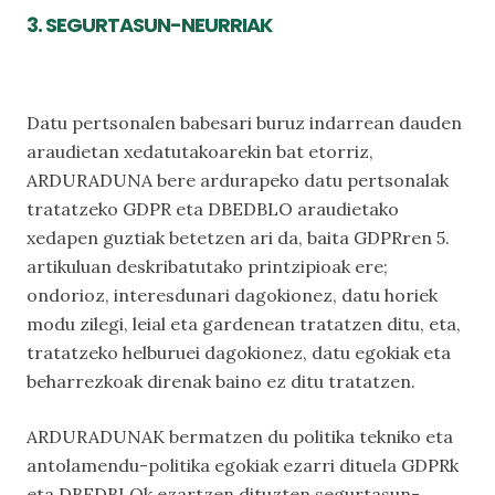
3. SEGURTASUN-NEURRIAK
Datu pertsonalen babesari buruz indarrean dauden
araudietan xedatutakoarekin bat etorriz,
ARDURADUNA bere ardurapeko datu pertsonalak
tratatzeko GDPR eta DBEDBLO araudietako
xedapen guztiak betetzen ari da, baita GDPRren 5.
artikuluan deskribatutako printzipioak ere;
ondorioz, interesdunari dagokionez, datu horiek
modu zilegi, leial eta gardenean tratatzen ditu, eta,
tratatzeko helburuei dagokionez, datu egokiak eta
beharrezkoak direnak baino ez ditu tratatzen.
ARDURADUNAK bermatzen du politika tekniko eta
antolamendu-politika egokiak ezarri dituela GDPRk
eta DBEDBLOk ezartzen dituzten segurtasun-