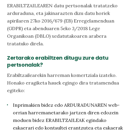
ERABILTZAILEAREN datu pertsonalak tratatzeko
arduraduna, eta jakinarazten dizu datu horiek
apirilaren 27ko 2016/679 (EB) Erregelamenduan
(GDPR) eta abenduaren 5eko 3/2018 Lege
Organikoan (DBLO) xedatutakoaren arabera
tratatuko direla.
Zertarako erabiltzen ditugu zure datu
pertsonalak?
Erabiltzailearekin harreman komertziala izateko.
Honako eragiketa hauek egingo dira tratamendua
egiteko:
Inprimakien bidez edo ARDURADUNAREN web-
orrian harremanetarako jartzen diren edozein
moduen bidez ERABILTZAILEAK egindako
eskaerari edo kontsultei erantzutea eta eskaerak