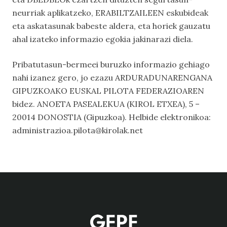
neurriak aplikatzeko, ERABILTZAILEEN eskubideak
eta askatasunak babeste aldera, eta horiek gauzatu
ahal izateko informazio egokia jakinarazi diela.
Pribatutasun-bermeei buruzko informazio gehiago
nahi izanez gero, jo ezazu ARDURADUNARENGANA
GIPUZKOAKO EUSKAL PILOTA FEDERAZIOAREN
bidez. ANOETA PASEALEKUA (KIROL ETXEA), 5 –
20014 DONOSTIA (Gipuzkoa). Helbide elektronikoa:
administrazioa.pilota@kirolak.net