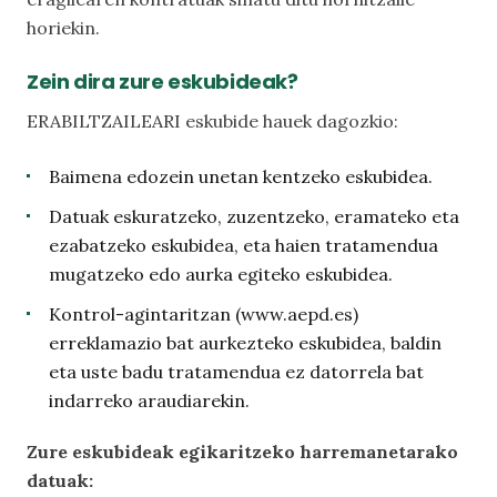
horiekin.
Zein dira zure eskubideak?
ERABILTZAILEARI eskubide hauek dagozkio:
Baimena edozein unetan kentzeko eskubidea.
Datuak eskuratzeko, zuzentzeko, eramateko eta
ezabatzeko eskubidea, eta haien tratamendua
mugatzeko edo aurka egiteko eskubidea.
Kontrol-agintaritzan (www.aepd.es)
erreklamazio bat aurkezteko eskubidea, baldin
eta uste badu tratamendua ez datorrela bat
indarreko araudiarekin.
Zure eskubideak egikaritzeko harremanetarako
datuak: