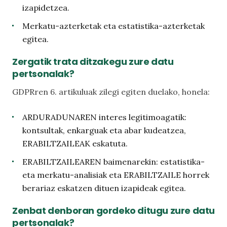
izapidetzea.
Merkatu-azterketak eta estatistika-azterketak
egitea.
Zergatik trata ditzakegu zure datu
pertsonalak?
GDPRren 6. artikuluak zilegi egiten duelako, honela:
ARDURADUNAREN interes legitimoagatik:
kontsultak, enkarguak eta abar kudeatzea,
ERABILTZAILEAK eskatuta.
ERABILTZAILEAREN baimenarekin: estatistika-
eta merkatu-analisiak eta ERABILTZAILE horrek
berariaz eskatzen dituen izapideak egitea.
Zenbat denboran gordeko ditugu zure datu
pertsonalak?