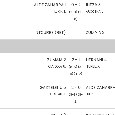
ALDE ZAHARRA 1
0 - 2
INTZA 3
LUKIN, E.
AROCENA, U.
(2-8) (2-
8)
INTXURRE (RET)
ZUMAIA 2
ZUMAIA 2
2 - 1
HERNANI 4
OLAIZOLA, U.
ITURBE, X.
(8-6) (3-
8) (4-2)
GAZTELEKU 5
2 - 0
ALDE ZAHARRA
CESTAU, J.
LUKIN, E.
(8-3) (8-
2)