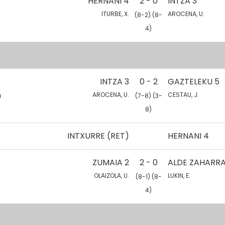
HERNANI 4
2 - 0
INTZA 3
ITURBE, X.
AROCENA, U.
(8-2) (8-
4)
INTZA 3
0 - 2
GAZTELEKU 5
n
AROCENA, U.
CESTAU, J.
(7-8) (3-
8)
INTXURRE (RET)
HERNANI 4
ZUMAIA 2
2 - 0
ALDE ZAHARRA
OLAIZOLA, U.
LUKIN, E.
(8-1) (8-
4)