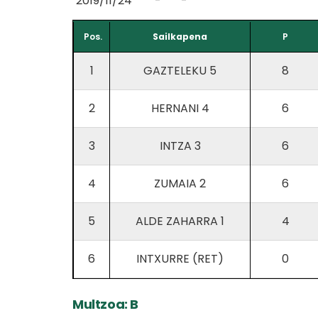
2019/11/24
-
-
Pos.
Sailkapena
P
1
GAZTELEKU 5
8
2
HERNANI 4
6
3
INTZA 3
6
4
ZUMAIA 2
6
5
ALDE ZAHARRA 1
4
6
INTXURRE (RET)
0
Multzoa: B