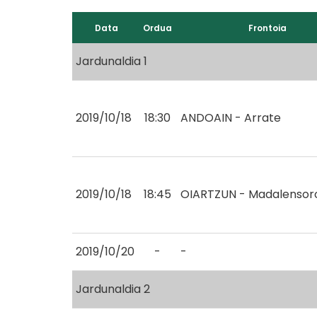
Data
Ordua
Frontoia
Jardunaldia 1
2019/10/18
18:30
ANDOAIN - Arrate
2019/10/18
18:45
OIARTZUN - Madalensor
2019/10/20
-
-
Jardunaldia 2