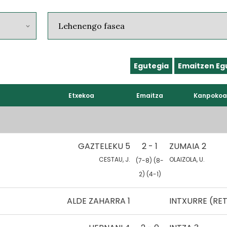
Egutegia
Emaitzen Eg
Etxekoa
Emaitza
Kanpokoa
GAZTELEKU 5
2 - 1
ZUMAIA 2
CESTAU, J.
OLAIZOLA, U.
(7-8) (8-
2) (4-1)
ALDE ZAHARRA 1
INTXURRE (RE