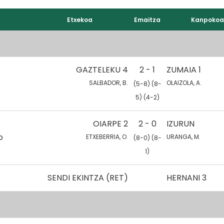
Etxekoa
Emaitza
Kanpokoa
GAZTELEKU 4
2 - 1
ZUMAIA 1
SALBADOR, B.
OLAIZOLA, A.
(5-8) (8-
5) (4-2)
OIARPE 2
2 - 0
IZURUN
o
ETXEBERRIA, O.
URANGA, M.
(8-0) (8-
1)
SENDI EKINTZA (RET)
HERNANI 3