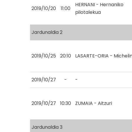
HERNANI - Hernaniko
2019/10/20
11:00
pilotalekua
Jardunaldia 2
2019/10/25
20:10
LASARTE-ORIA - Micheli
2019/10/27
-
-
2019/10/27
10:30
ZUMAIA - Aitzuri
Jardunaldia 3