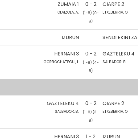
ZUMAIA 1
0 - 2
OIARPE 2
OLAIZOLA, A.
ETXEBERRIA, O.
(1-8) (0-
8)
IZURUN
SENDI EKINTZA
HERNANI 3
0 - 2
GAZTELEKU 4
GORROCHATEGUI, I.
SALBADOR, B.
(1-8) (4-
8)
GAZTELEKU 4
0 - 2
OIARPE 2
SALBADOR, B.
ETXEBERRIA, O.
(1-8) (3-
8)
HERNANI 3
1 - 2
IZURUN