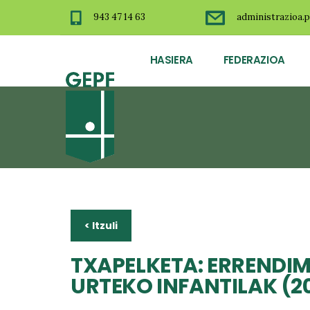
943 47 14 63
administrazioa.p
HASIERA
FEDERAZIOA
< Itzuli
TXAPELKETA: ERRENDIM
URTEKO INFANTILAK (2