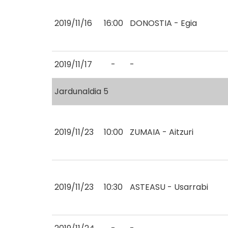
2019/11/16
16:00
DONOSTIA - Egia
2019/11/17
-
-
Jardunaldia 5
2019/11/23
10:00
ZUMAIA - Aitzuri
2019/11/23
10:30
ASTEASU - Usarrabi