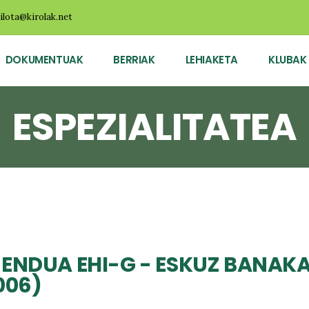
ilota@kirolak.net
DOKUMENTUAK
BERRIAK
LEHIAKETA
KLUBAK
ESPEZIALITATEA
ENDUA EHI-G - ESKUZ BANAKA 
006)