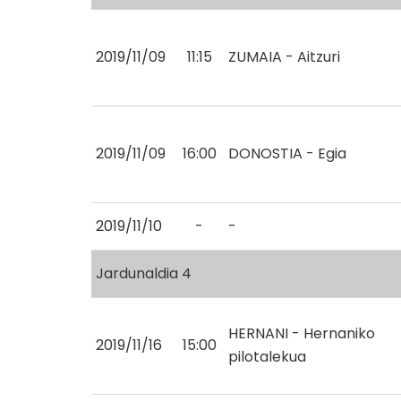
2019/11/09
11:15
ZUMAIA - Aitzuri
2019/11/09
16:00
DONOSTIA - Egia
2019/11/10
-
-
Jardunaldia 4
HERNANI - Hernaniko
2019/11/16
15:00
pilotalekua