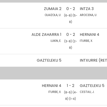
ZUMAIA 2
0 - 2
INTZA 3
OLAIZOLA, U.
AROCENA, U.
(6-8) (5-
8)
ALDE ZAHARRA 1
0 - 2
HERNANI 4
LUKIN, E.
ITURBE, X.
(3-8) (2-
8)
GAZTELEKU 5
INTXURRE (RE
HERNANI 4
1 - 2
GAZTELEKU 5
ITURBE, X.
CESTAU, J.
(8-6) (4-
8) (1-4)