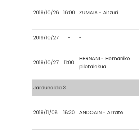
2019/10/26
16:00
ZUMAIA - Aitzuri
2019/10/27
-
-
HERNANI - Hernaniko
2019/10/27
11:00
pilotalekua
Jardunaldia 3
2019/11/08
18:30
ANDOAIN - Arrate