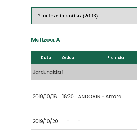
Multzoa: A
Data
Ordua
Frontoia
Jardunaldia 1
2019/10/18
18:30
ANDOAIN - Arrate
2019/10/20
-
-