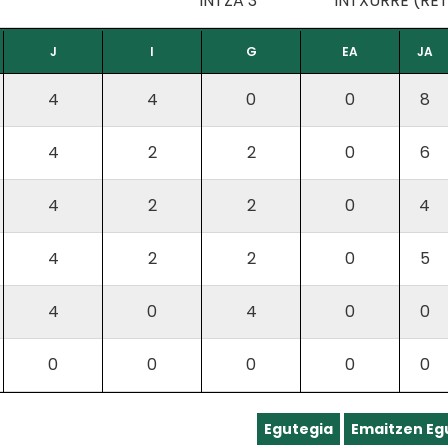
INTZA 3
INTXURRE (RE
J
I
G
EA
JA
4
4
0
0
8
4
2
2
0
6
4
2
2
0
4
4
2
2
0
5
4
0
4
0
0
0
0
0
0
0
Egutegia
Emaitzen Eg