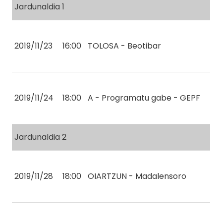
Jardunaldia 1
2019/11/23
16:00
TOLOSA - Beotibar
2019/11/24
18:00
A - Programatu gabe - GEPF
Jardunaldia 2
2019/11/28
18:00
OIARTZUN - Madalensoro