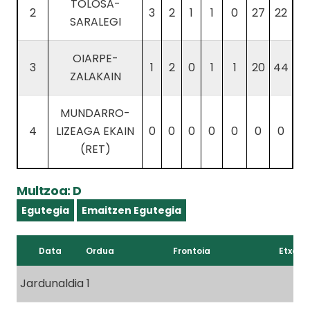
TOLOSA-
2
3
2
1
1
0
27
22
SARALEGI
OIARPE-
3
1
2
0
1
1
20
44
ZALAKAIN
MUNDARRO-
4
LIZEAGA EKAIN
0
0
0
0
0
0
0
(RET)
Multzoa: D
Egutegia
Emaitzen Egutegia
Data
Ordua
Frontoia
Etxeko
Jardunaldia 1