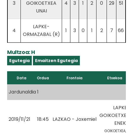
3
GOIKOETXEA
4
3
1
2
0
29
51
UNAI
LAPKE-
4
1
3
0
1
2
7
66
ORMAZABAL (R)
Multzoa: H
Egutegia
Emaitzen Egutegia
Data
Ordua
Frontoia
Etxekoa
Jardunaldia 1
LAPKE-
GOIKOETXEA
2019/11/21
18:45
LAZKAO - Joxemiel
ENEKO
GOIKOETXEA, E.