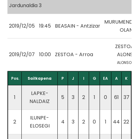
Jardunaldia 3
MURUMENDI-
2019/12/05
19:45
BEASAIN - Antzizar
OLANO
ZESTOA-
2019/12/07
10:00
ZESTOA - Arroa
ALONSO
ALONSO, O.
Pos.
Sailkapena
P
J
I
G
EA
A
K
LAPKE-
1
5
3
2
1
0
61
37
NALDAIZ
ILUNPE-
2
4
3
2
0
1
44
22
ELOSEGI