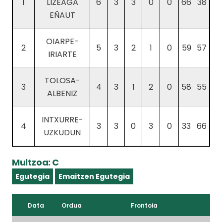
1
LIZEAGA
6
3
3
0
0
66
38
EÑAUT
OIARPE-
2
5
3
2
1
0
59
57
IRIARTE
TOLOSA-
3
4
3
1
2
0
58
55
ALBENIZ
INTXURRE-
4
3
3
0
3
0
33
66
UZKUDUN
Multzoa: C
Egutegia
Emaitzen Egutegia
Data
Ordua
Frontoia