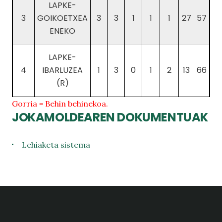
LAPKE-
3
GOIKOETXEA
3
3
1
1
1
27
57
ENEKO
LAPKE-
4
IBARLUZEA
1
3
0
1
2
13
66
(R)
Gorria = Behin behinekoa.
JOKAMOLDEAREN DOKUMENTUAK
Lehiaketa sistema