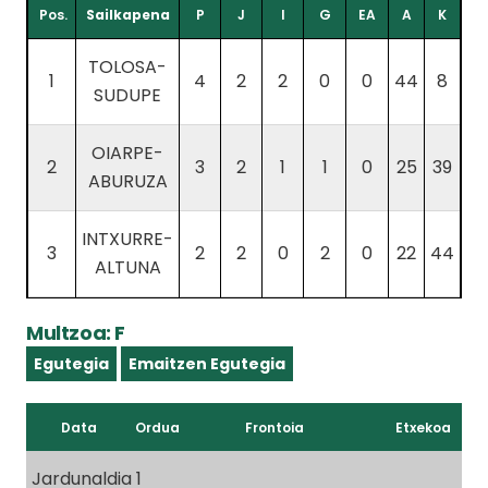
Pos.
Sailkapena
P
J
I
G
EA
A
K
TOLOSA-
1
4
2
2
0
0
44
8
SUDUPE
OIARPE-
2
3
2
1
1
0
25
39
ABURUZA
INTXURRE-
3
2
2
0
2
0
22
44
ALTUNA
Multzoa: F
Egutegia
Emaitzen Egutegia
Data
Ordua
Frontoia
Etxekoa
Jardunaldia 1