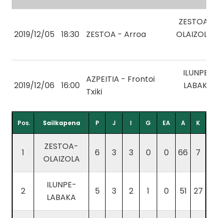
ZESTOA-
2019/12/05
18:30
ZESTOA - Arroa
OLAIZOLA
ILUNPE-
AZPEITIA - Frontoi
2019/12/06
16:00
LABAKA
Txiki
Pos.
Sailkapena
P
J
I
G
EA
A
K
ZESTOA-
1
6
3
3
0
0
66
7
OLAIZOLA
ILUNPE-
2
5
3
2
1
0
51
27
LABAKA