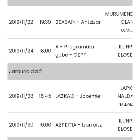
MURUMENDI-
2019/11/22
19:30
BEASAIN - Antzizar
OLANO
OLANO, X.
A - Programatu
ILUNPE-
2019/11/24
18:00
gabe - GEPF
ELOSEGI
Jardunaldia 2
LAPKE-
2019/11/28
18:45
LAZKAO - Joxemiel
NALDAIZ
NALDAIZ, X.
ILUNPE-
2019/11/30
16:00
AZPEITIA - Izarraitz
ELOSEGI