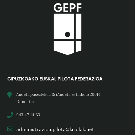
GIPUZKOAKO EUSKAL PILOTA FEDERAZIOA
Anoeta pasealekua 15 (Anoeta estadioa) 20014
Donostia
943 47 14 63
administrazioa.pilota@kirolak.net