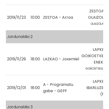
ZESTOA-
2019/11/23
10:00
ZESTOA - Arroa
OLAIZOLA
OLAIZOLA, I.
Jardunaldia 2
LAPKE-
GOIKOETXEA
2019/11/29
18:00
LAZKAO - Joxemiel
ENEKO
GOIKOETXEA, E.
LAPKE-
A - Programatu
2019/12/01
18:00
IBARLUZEA
gabe - GEPF
(R)
Jardunaldia 3