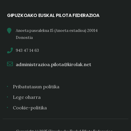
GIPUZKOAKO EUSKAL PILOTA FEDERAZIOA
Anoeta pasealekua 15 (Anoeta estadioa) 20014
Donostia
943 47 14 63
administrazioa.pilota@kirolak.net
Pribatutasun politika
Lege oharra
Cookie-politika