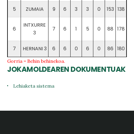
5
ZUMAIA
9
6
3
3
0
153
138
INTXURRE
6
7
6
1
5
0
88
178
3
7
HERNANI 3
6
6
0
6
0
86
180
Gorria = Behin behinekoa.
JOKAMOLDEAREN DOKUMENTUAK
Lehiaketa sistema