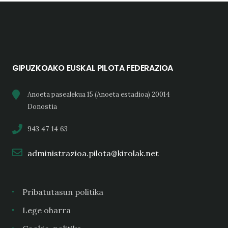
GIPUZKOAKO EUSKAL PILOTA FEDERAZIOA
Anoeta pasealekua 15 (Anoeta estadioa) 20014
Donostia
943 47 14 63
administrazioa.pilota@kirolak.net
Pribatutasun politika
Lege oharra