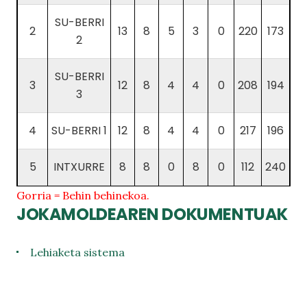
SU-BERRI
2
13
8
5
3
0
220
173
2
SU-BERRI
3
12
8
4
4
0
208
194
3
4
SU-BERRI 1
12
8
4
4
0
217
196
5
INTXURRE
8
8
0
8
0
112
240
Gorria = Behin behinekoa.
JOKAMOLDEAREN DOKUMENTUAK
Lehiaketa sistema