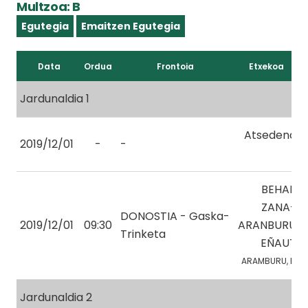
Multzoa: B
Egutegia
Emaitzen Egutegia
Data
Ordua
Frontoia
Etxekoa
Jardunaldia 1
Atsedena
2019/12/01
-
-
BEHAR
ZANA-
DONOSTIA - Gaska-
2019/12/01
09:30
ARANBURU
Trinketa
EÑAUT
ARAMBURU, E.
Jardunaldia 2