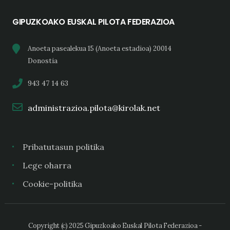
GIPUZKOAKO EUSKAL PILOTA FEDERAZIOA
Anoeta pasealekua 15 (Anoeta estadioa) 20014
Donostia
943 47 14 63
administrazioa.pilota@kirolak.net
Pribatutasun politika
Lege oharra
Cookie-politika
Copyright (c) 2025 Gipuzkoako Euskal Pilota Federazioa -