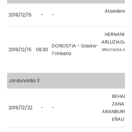
Atsedena
2019/12/15
-
-
HERNANI-
ARLUZIAGA
DONOSTIA - Gaska-
2019/12/15
09:30
ARLUCIAGA, M.
Trinketa
Jardunaldia 3
BEHAR
ZANA-
2019/12/22
-
-
ARANBURU
EÑAUT