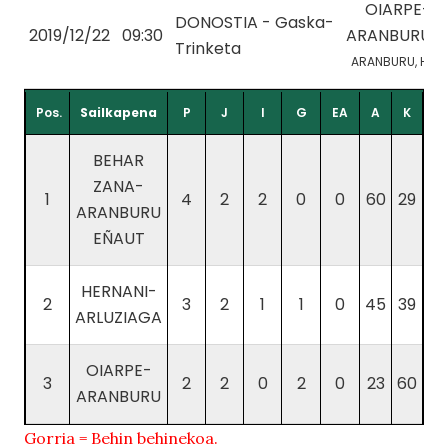
OIARPE-
DONOSTIA - Gaska-
2019/12/22
09:30
ARANBURU
Trinketa
ARANBURU, H.
Pos.
Sailkapena
P
J
I
G
EA
A
K
BEHAR
ZANA-
1
4
2
2
0
0
60
29
ARANBURU
EÑAUT
HERNANI-
2
3
2
1
1
0
45
39
ARLUZIAGA
OIARPE-
3
2
2
0
2
0
23
60
ARANBURU
Gorria = Behin behinekoa.