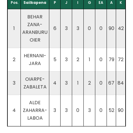
Pos.
Sailkapena
P
J
I
G
EA
A
K
BEHAR
ZANA-
1
6
3
3
0
0
90
42
ARANBURU
OIER
HERNANI-
2
5
3
2
1
0
79
72
JARA
OIARPE-
3
4
3
1
2
0
67
84
ZABALETA
ALDE
4
ZAHARRA-
3
3
0
3
0
52
90
LABOA