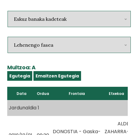
Multzoa: A
Egutegia
Emaitzen Egutegia
Data
Ordua
Frontoia
Etxekoa
Jardunaldia 1
ALDE
DONOSTIA - Gaska-
ZAHARRA-