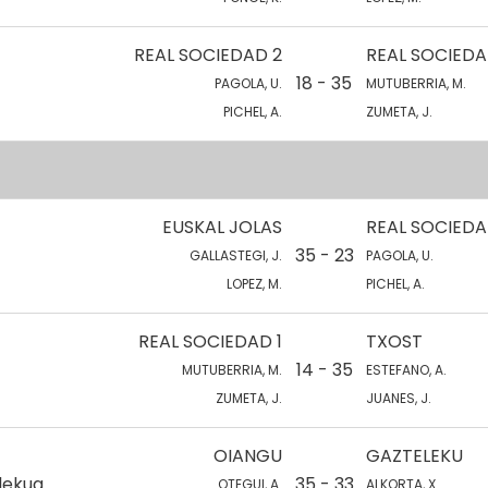
REAL SOCIEDAD 2
REAL SOCIEDA
18 - 35
PAGOLA, U.
MUTUBERRIA, M.
PICHEL, A.
ZUMETA, J.
EUSKAL JOLAS
REAL SOCIEDA
35 - 23
GALLASTEGI, J.
PAGOLA, U.
LOPEZ, M.
PICHEL, A.
REAL SOCIEDAD 1
TXOST
14 - 35
MUTUBERRIA, M.
ESTEFANO, A.
ZUMETA, J.
JUANES, J.
OIANGU
GAZTELEKU
lekua
35 - 33
OTEGUI, A.
ALKORTA, X.