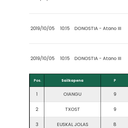
2019/10/05
10:15
DONOSTIA - Atano III
2019/10/05
10:15
DONOSTIA - Atano III
Pos.
Sailkapena
P
1
OIANGU
9
2
TXOST
9
3
EUSKAL JOLAS
8