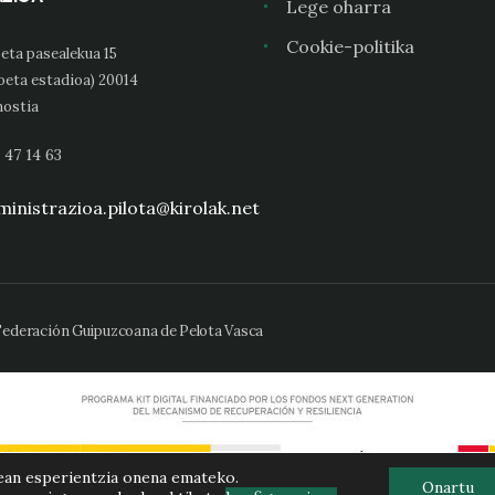
Lege oharra
Cookie-politika
eta pasealekua 15
oeta estadioa) 20014
ostia
 47 14 63
inistrazioa.pilota@kirolak.net
 Federación Guipuzcoana de Pelota Vasca
ean esperientzia onena emateko.
Onartu