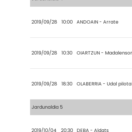
2019/09/28
10:00
ANDOAIN - Arrate
2019/09/28
10:30
OIARTZUN - Madalenso
2019/09/28
18:30
OLABERRIA - Udal pilota
Jardunaldia 5
2019/10/04
20:30
DEBA - Aldats