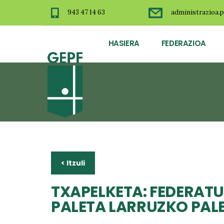
943 47 14 63
administrazioa.p
HASIERA
FEDERAZIOA
< Itzuli
TXAPELKETA: FEDERATU
PALETA LARRUZKO PALE