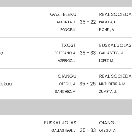
GAZTELEKU
REAL SOCIEDA
35 - 22
ALKORTA, X.
PAGOLA, U.
PONCE, K.
PICHEL, A.
TXOST
EUSKAL JOLAS
ro
35 - 33
ESTEFANO, A.
GALLASTEGI, J.
AZPIROZ, J.
LOPEZ, M.
OIANGU
REAL SOCIEDA
lekua
35 - 26
OTEGUI, A.
MUTUBERRIA, M.
SANCHEZ, M.
ZUMETA, J.
EUSKAL JOLAS
OIANGU
35 - 33
GALLASTEGI, J.
OTEGUI, A.