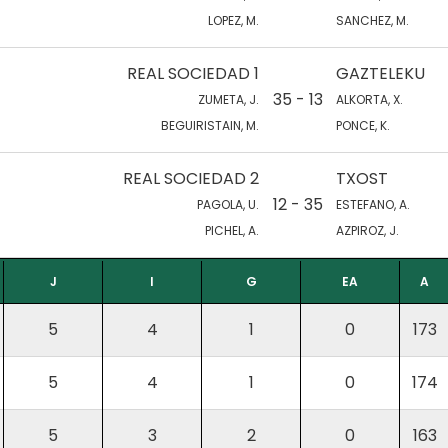
LOPEZ, M.
SANCHEZ, M.
REAL SOCIEDAD 1
GAZTELEKU
35 - 13
ZUMETA, J.
ALKORTA, X.
BEGUIRISTAIN, M.
PONCE, K.
REAL SOCIEDAD 2
TXOST
12 - 35
PAGOLA, U.
ESTEFANO, A.
PICHEL, A.
AZPIROZ, J.
J
I
G
EA
A
5
4
1
0
173
5
4
1
0
174
5
3
2
0
163