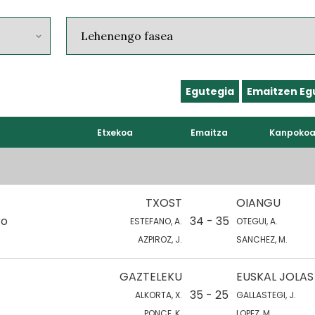
Egutegia
Emaitzen Eg
Etxekoa
Emaitza
Kanpoko
TXOST
OIANGU
ro
34 - 35
ESTEFANO, A.
OTEGUI, A.
AZPIROZ, J.
SANCHEZ, M.
GAZTELEKU
EUSKAL JOLAS
35 - 25
ALKORTA, X.
GALLASTEGI, J.
PONCE, K.
LOPEZ, M.