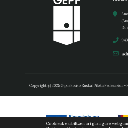
Ano
(An
Don
943
adm
Copyright (c) 2025 Gipuzkoako Euskal Pilota Federazioa -
Cookieak erabiltzen ari gara gure webgun