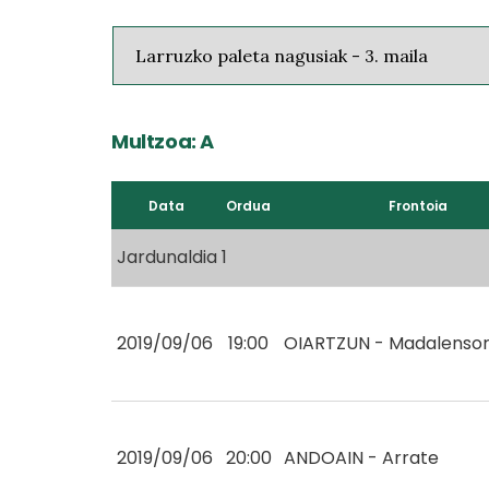
Multzoa: A
Data
Ordua
Frontoia
Jardunaldia 1
2019/09/06
19:00
OIARTZUN - Madalenso
2019/09/06
20:00
ANDOAIN - Arrate