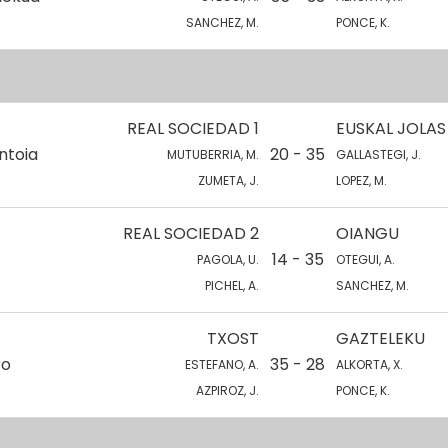
SANCHEZ, M.
PONCE, K.
REAL SOCIEDAD 1
EUSKAL JOLAS
ntoia
20 - 35
MUTUBERRIA, M.
GALLASTEGI, J.
ZUMETA, J.
LOPEZ, M.
REAL SOCIEDAD 2
OIANGU
14 - 35
PAGOLA, U.
OTEGUI, A.
PICHEL, A.
SANCHEZ, M.
TXOST
GAZTELEKU
ro
35 - 28
ESTEFANO, A.
ALKORTA, X.
AZPIROZ, J.
PONCE, K.