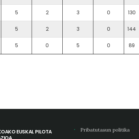
5
2
3
0
130
5
2
3
0
144
5
0
5
0
89
Pribatutasun politika
KOAKO EUSKAL PILOTA
AZIOA