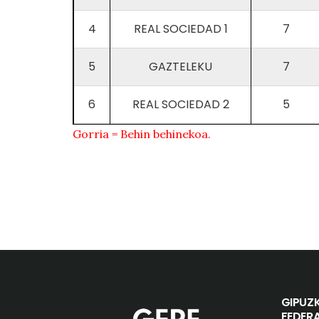
4
REAL SOCIEDAD 1
7
5
GAZTELEKU
7
6
REAL SOCIEDAD 2
5
Gorria = Behin behinekoa.
GIPUZ
FEDER