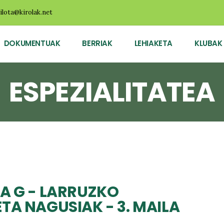
ilota@kirolak.net
DOKUMENTUAK
BERRIAK
LEHIAKETA
KLUBAK
ESPEZIALITATEA
A G - LARRUZKO
TA NAGUSIAK - 3. MAILA