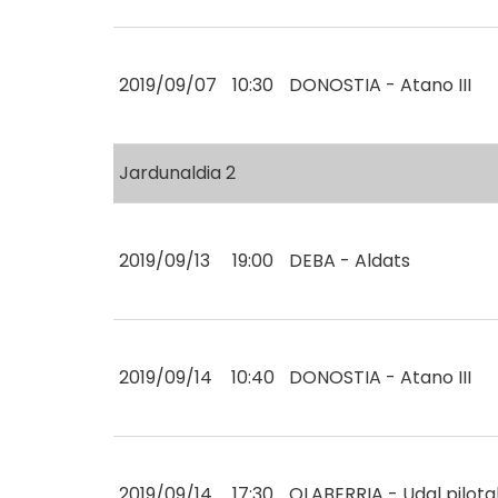
2019/09/07
10:30
DONOSTIA - Atano III
Jardunaldia 2
2019/09/13
19:00
DEBA - Aldats
2019/09/14
10:40
DONOSTIA - Atano III
2019/09/14
17:30
OLABERRIA - Udal pilota