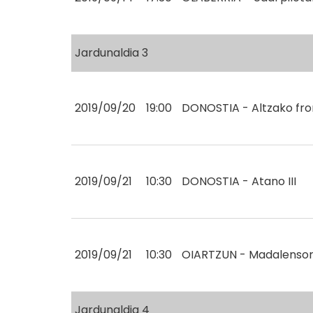
Jardunaldia 3
2019/09/20
19:00
DONOSTIA - Altzako fro
2019/09/21
10:30
DONOSTIA - Atano III
2019/09/21
10:30
OIARTZUN - Madalenso
Jardunaldia 4