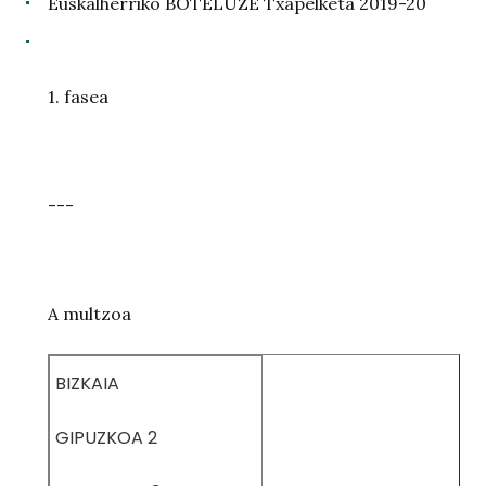
Euskalherriko BOTELUZE Txapelketa 2019-20
1. fasea
---
A multzoa
BIZKAIA
GIPUZKOA 2