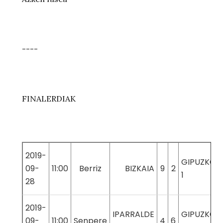
----
FINALERDIAK
2019-
GIPUZKOA
09-
11:00
Berriz
BIZKAIA
9
2
1
28
2019-
IPARRALDE
GIPUZKOA
09-
11:00
Senpere
4
6