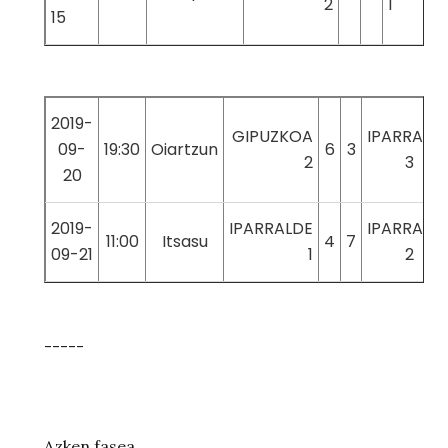
2
1
15
2019-
GIPUZKOA
IPARRALD
09-
19:30
Oiartzun
6
3
2
3
20
2019-
IPARRALDE
IPARRALD
11:00
Itsasu
4
7
09-21
1
2
-----
Azken fasea