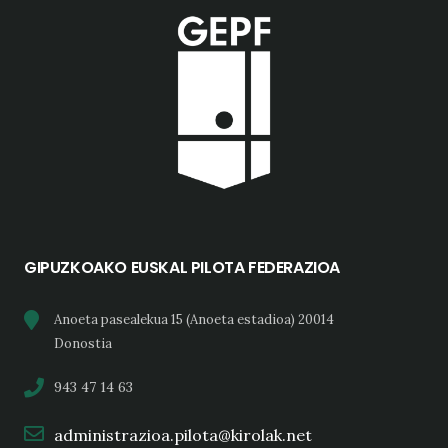
GIPUZKOAKO EUSKAL PILOTA FEDERAZIOA
Anoeta pasealekua 15 (Anoeta estadioa) 20014
Donostia
943 47 14 63
administrazioa.pilota@kirolak.net