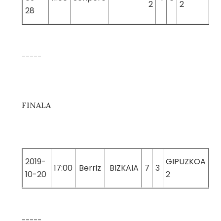
2
2
28
-----
FINALA
2019-
GIPUZKOA
17:00
Berriz
BIZKAIA
7
3
10-20
2
-----