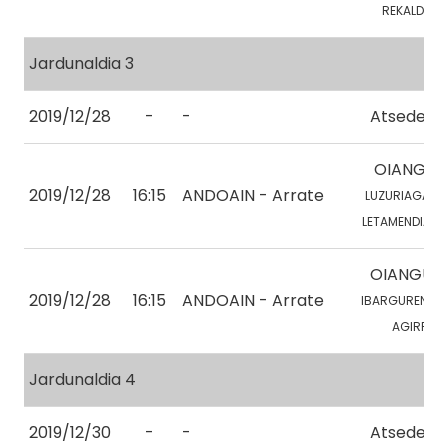
REKALDE, A.
Jardunaldia 3
2019/12/28
-
-
Atsedena
OIANGU 1
2019/12/28
16:15
ANDOAIN - Arrate
LUZURIAGA, A.
LETAMENDIA, Z.
OIANGU 2
2019/12/28
16:15
ANDOAIN - Arrate
IBARGUREN , X.
AGIRRE, I.
Jardunaldia 4
2019/12/30
-
-
Atsedena