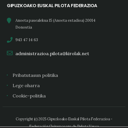
GIPUZKOAKO EUSKAL PILOTA FEDERAZIOA
Anoeta pasealekua 15 (Anoeta estadioa) 20014
Donostia
943 47 14 63
administrazioa.pilota@kirolak.net
Pribatutasun politika
Lege oharra
Cookie-politika
Copyright (c) 2025 Gipuzkoako Euskal Pilota Federazioa -
Federación Guipuzcoana de Pelota Vasca