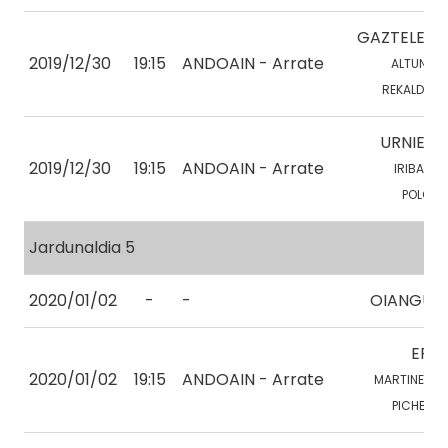
GAZTELEKU
2019/12/30
19:15
ANDOAIN - Arrate
ALTUNA, I.
REKALDE, A.
URNIETA
2019/12/30
19:15
ANDOAIN - Arrate
IRIBAR, E.
POLO, J.
Jardunaldia 5
2020/01/02
-
-
OIANGU 2
EPLE
2020/01/02
19:15
ANDOAIN - Arrate
MARTINEZ, Y.
PICHEL, R.