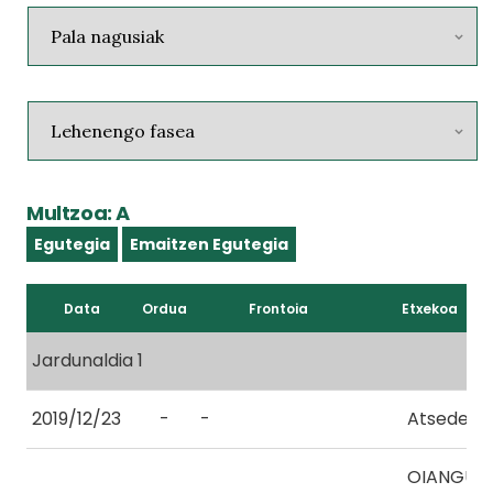
Multzoa: A
Egutegia
Emaitzen Egutegia
Data
Ordua
Frontoia
Etxekoa
Jardunaldia 1
2019/12/23
-
-
Atsedena
OIANGU 2