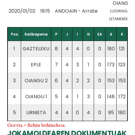
OIANGU 1
2020/01/02
19:15
ANDOAIN - Arrate
LUZURIAGA, A.
LETAMENDIA, Z.
Pos.
Sailkapena
P
J
I
G
EA
A
K
1
GAZTELEKU
8
4
4
0
0
180
121
2
EPLE
7
4
3
1
0
173
123
3
OIANGU 2
6
4
2
2
0
153
153
4
OIANGU 1
5
4
1
3
0
148
172
5
URNIETA
4
4
0
4
0
95
180
Gorria = Behin behinekoa.
JOKAMOLDEAREN DOKUMENTUAK