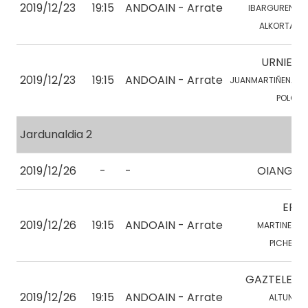
2019/12/23
19:15
ANDOAIN - Arrate
IBARGUREN , X.
ALKORTA, O.
URNIETA
2019/12/23
19:15
ANDOAIN - Arrate
JUANMARTIÑENA, J.
POLO, J.
Jardunaldia 2
2019/12/26
-
-
OIANGU 1
EPLE
2019/12/26
19:15
ANDOAIN - Arrate
MARTINEZ, Y.
PICHEL, R.
GAZTELEKU
2019/12/26
19:15
ANDOAIN - Arrate
ALTUNA, I.