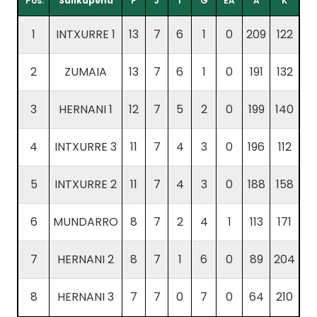
Pos.
Sailkapena
P
J
I
G
EA
A
K
1
INTXURRE 1
13
7
6
1
0
209
122
2
ZUMAIA
13
7
6
1
0
191
132
3
HERNANI 1
12
7
5
2
0
199
140
4
INTXURRE 3
11
7
4
3
0
196
112
5
INTXURRE 2
11
7
4
3
0
188
158
6
MUNDARRO
8
7
2
4
1
113
171
7
HERNANI 2
8
7
1
6
0
89
204
8
HERNANI 3
7
7
0
7
0
64
210