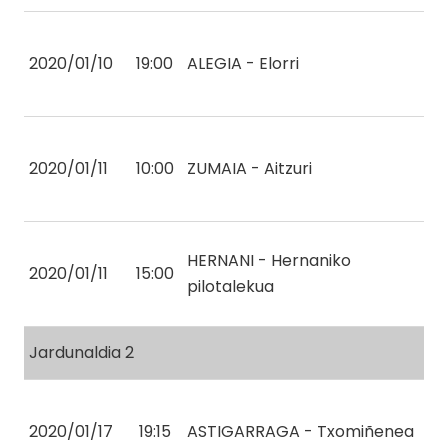
2020/01/10
19:00
ALEGIA - Elorri
2020/01/11
10:00
ZUMAIA - Aitzuri
HERNANI - Hernaniko
2020/01/11
15:00
pilotalekua
Jardunaldia 2
2020/01/17
19:15
ASTIGARRAGA - Txomiñenea