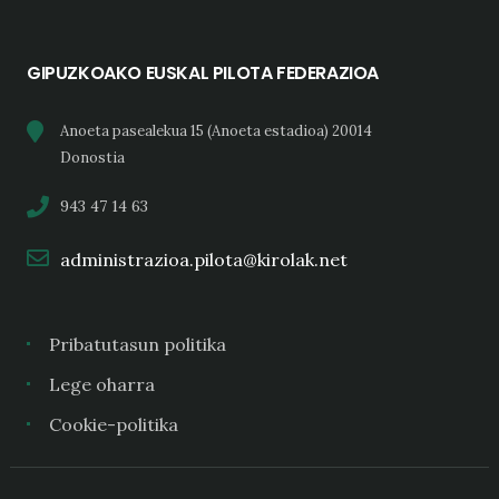
GIPUZKOAKO EUSKAL PILOTA FEDERAZIOA
Anoeta pasealekua 15 (Anoeta estadioa) 20014
Donostia
943 47 14 63
administrazioa.pilota@kirolak.net
Pribatutasun politika
Lege oharra
Cookie-politika