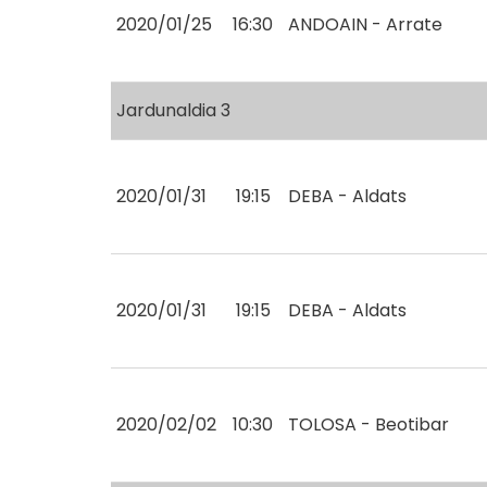
2020/01/25
16:30
ANDOAIN - Arrate
Jardunaldia 3
2020/01/31
19:15
DEBA - Aldats
2020/01/31
19:15
DEBA - Aldats
2020/02/02
10:30
TOLOSA - Beotibar