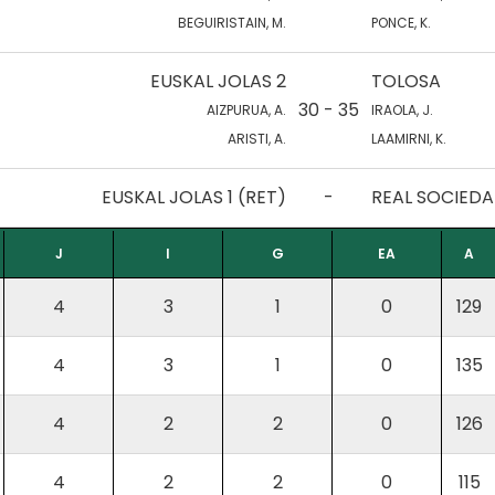
BEGUIRISTAIN, M.
PONCE, K.
EUSKAL JOLAS 2
TOLOSA
30 - 35
AIZPURUA, A.
IRAOLA, J.
ARISTI, A.
LAAMIRNI, K.
EUSKAL JOLAS 1 (RET)
-
REAL SOCIEDA
J
I
G
EA
A
4
3
1
0
129
4
3
1
0
135
4
2
2
0
126
4
2
2
0
115