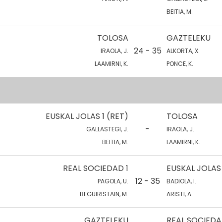
BEITIA, M.
TOLOSA
GAZTELEKU
24 - 35
IRAOLA, J.
ALKORTA, X.
LAAMIRNI, K.
PONCE, K.
EUSKAL JOLAS 1 (RET)
TOLOSA
-
GALLASTEGI, J.
IRAOLA, J.
BEITIA, M.
LAAMIRNI, K.
REAL SOCIEDAD 1
EUSKAL JOLAS
12 - 35
PAGOLA, U.
BADIOLA, I.
BEGUIRISTAIN, M.
ARISTI, A.
GAZTELEKU
REAL SOCIEDA