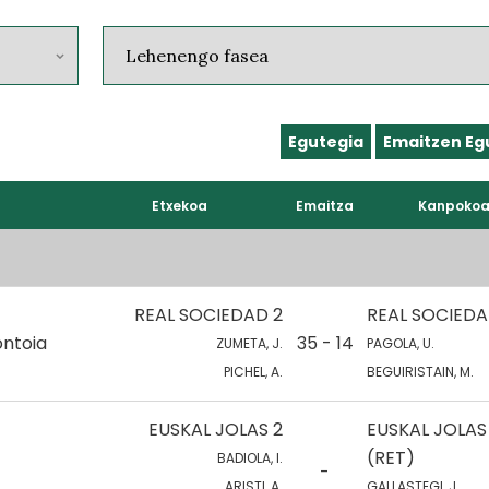
Egutegia
Emaitzen Eg
Etxekoa
Emaitza
Kanpoko
REAL SOCIEDAD 2
REAL SOCIEDA
ontoia
35 - 14
ZUMETA, J.
PAGOLA, U.
PICHEL, A.
BEGUIRISTAIN, M.
EUSKAL JOLAS 2
EUSKAL JOLAS 
(RET)
BADIOLA, I.
-
ARISTI, A.
GALLASTEGI, J.