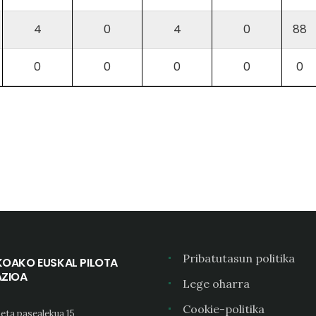
4
0
4
0
88
0
0
0
0
0
Pribatutasun politika
KOAKO EUSKAL PILOTA
AZIOA
Lege oharra
Cookie-politika
eta pasealekua 15