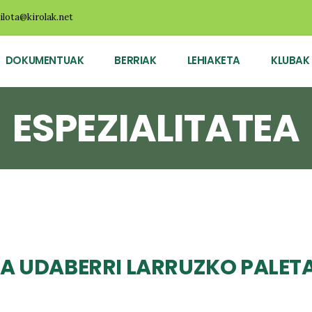
ilota@kirolak.net
DOKUMENTUAK
BERRIAK
LEHIAKETA
KLUBAK
ESPEZIALITATEA
UA UDABERRI LARRUZKO PALET