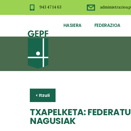
943 47 14 63
administrazioa.p
HASIERA
FEDERAZIOA
< Itzuli
TXAPELKETA: FEDERAT
NAGUSIAK