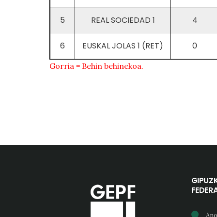
5
REAL SOCIEDAD 1
4
6
EUSKAL JOLAS 1 (RET)
0
Gorria = Behin behinekoa.
GIPUZ
FEDER
Ano