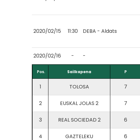
2020/02/15
11:30
DEBA - Aldats
2020/02/16
-
-
Pos.
Sailkapena
P
1
TOLOSA
7
2
EUSKAL JOLAS 2
7
3
REAL SOCIEDAD 2
6
4
GAZTELEKU
6