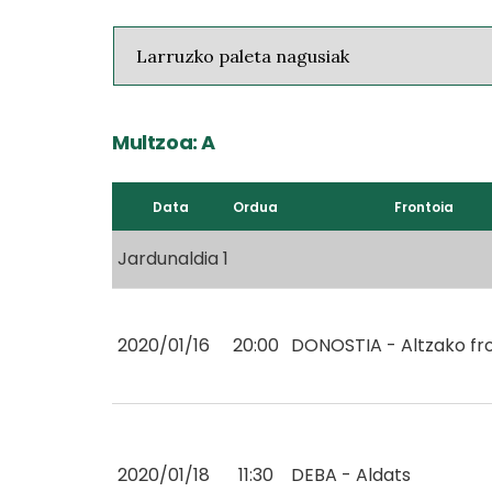
Multzoa: A
Data
Ordua
Frontoia
Jardunaldia 1
2020/01/16
20:00
DONOSTIA - Altzako fr
2020/01/18
11:30
DEBA - Aldats