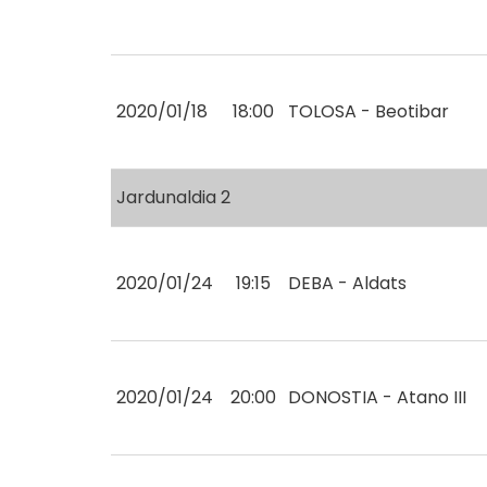
2020/01/18
18:00
TOLOSA - Beotibar
Jardunaldia 2
2020/01/24
19:15
DEBA - Aldats
2020/01/24
20:00
DONOSTIA - Atano III