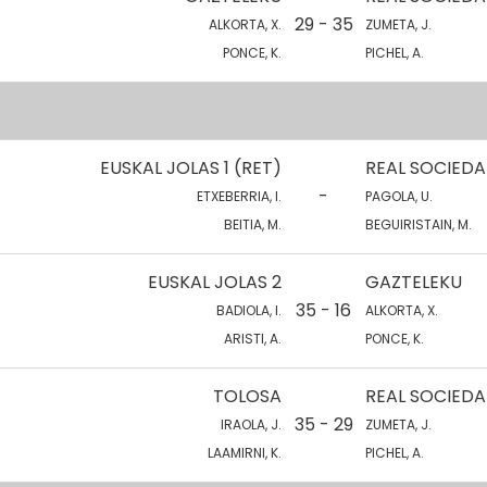
29 - 35
ALKORTA, X.
ZUMETA, J.
PONCE, K.
PICHEL, A.
EUSKAL JOLAS 1 (RET)
REAL SOCIEDA
-
ETXEBERRIA, I.
PAGOLA, U.
BEITIA, M.
BEGUIRISTAIN, M.
EUSKAL JOLAS 2
GAZTELEKU
35 - 16
BADIOLA, I.
ALKORTA, X.
ARISTI, A.
PONCE, K.
TOLOSA
REAL SOCIEDA
35 - 29
IRAOLA, J.
ZUMETA, J.
LAAMIRNI, K.
PICHEL, A.