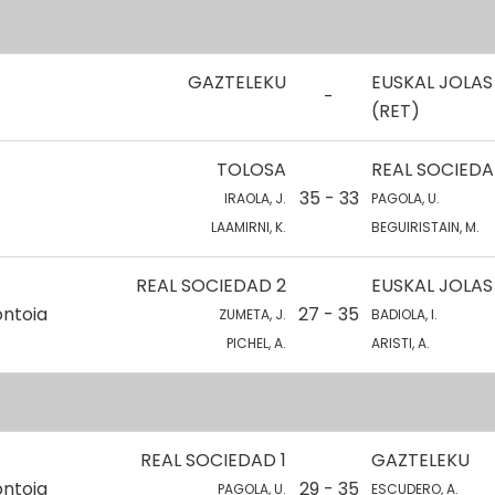
GAZTELEKU
EUSKAL JOLAS 
-
(RET)
TOLOSA
REAL SOCIEDA
35 - 33
IRAOLA, J.
PAGOLA, U.
LAAMIRNI, K.
BEGUIRISTAIN, M.
REAL SOCIEDAD 2
EUSKAL JOLAS
ontoia
27 - 35
ZUMETA, J.
BADIOLA, I.
PICHEL, A.
ARISTI, A.
REAL SOCIEDAD 1
GAZTELEKU
ontoia
29 - 35
PAGOLA, U.
ESCUDERO, A.