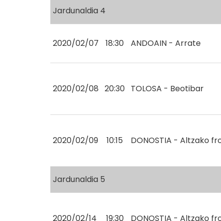
Jardunaldia 4
2020/02/07
18:30
ANDOAIN - Arrate
2020/02/08
20:30
TOLOSA - Beotibar
2020/02/09
10:15
DONOSTIA - Altzako fr
Jardunaldia 5
2020/02/14
19:30
DONOSTIA - Altzako fr