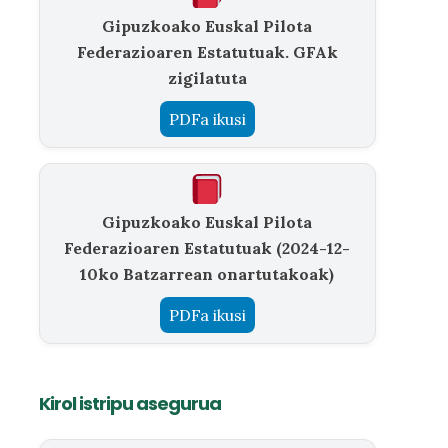
Gipuzkoako Euskal Pilota
Federazioaren Estatutuak. GFAk
zigilatuta
PDFa ikusi
Gipuzkoako Euskal Pilota
Federazioaren Estatutuak (2024-12-
10ko Batzarrean onartutakoak)
PDFa ikusi
Kirol istripu asegurua