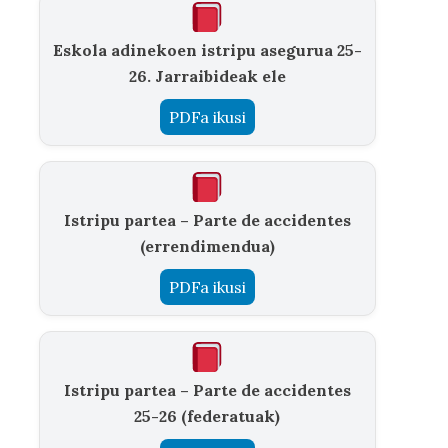
Eskola adinekoen istripu asegurua 25-
26. Jarraibideak ele
PDFa ikusi
Istripu partea – Parte de accidentes
(errendimendua)
PDFa ikusi
Istripu partea – Parte de accidentes
25-26 (federatuak)