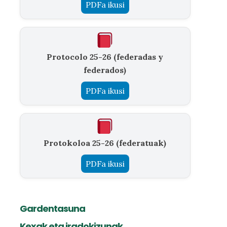
PDFa ikusi
Protocolo 25-26 (federadas y
federados)
PDFa ikusi
Protokoloa 25-26 (federatuak)
PDFa ikusi
Gardentasuna
Kexak eta iradokizunak