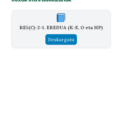
RE5(C)-2-1. EREDUA (K-E, O eta HP)
Deskargatu