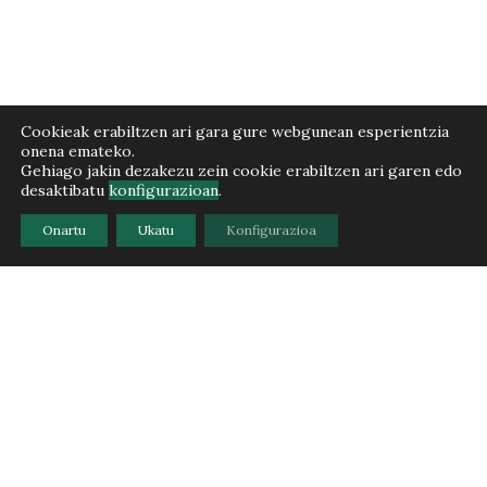
Cookieak erabiltzen ari gara gure webgunean esperientzia
onena emateko.
Gehiago jakin dezakezu zein cookie erabiltzen ari garen edo
desaktibatu
konfigurazioan
.
Onartu
Ukatu
Konfigurazioa