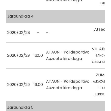
OTEGI, 
Jardunaldia 4
Atseden
2020/02/28
-
-
VILLABON
ATAUN - Polideportivo
2020/02/29
16:00
SANCHEZ, 
Auzoeta kiroldegia
GARMENDIA, 
ZUMAIA 
ATAUN - Polideportivo
ALDAZABAL, 
2020/02/29
16:00
Auzoeta kiroldegia
ETXABE, 
BERISTAIN, 
Jardunaldia 5