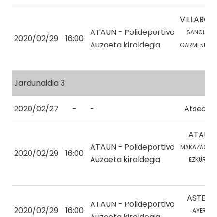
VILLABON
ATAUN - Polideportivo
SANCHEZ, 
2020/02/29
16:00
Auzoeta kiroldegia
GARMENDIA, 
Jardunaldia 3
2020/02/27
-
-
Atseden
ATAUN 
ATAUN - Polideportivo
MAKAZAGA, 
2020/02/29
16:00
Auzoeta kiroldegia
EZKURDIA, 
ASTEAS
ATAUN - Polideportivo
2020/02/29
16:00
AYERZA, 
Auzoeta kiroldegia