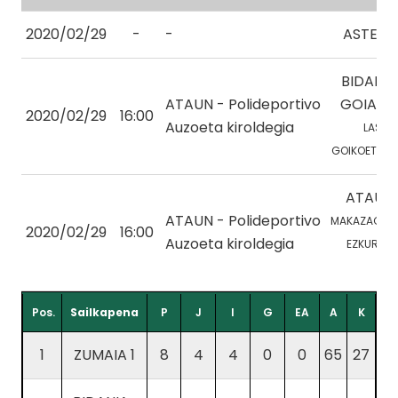
2020/02/29
-
-
ASTEAS
BIDANIA
ATAUN - Polideportivo
GOIATZ 
2020/02/29
16:00
Auzoeta kiroldegia
LASA, 
GOIKOETXEA, 
ATAUN 
ATAUN - Polideportivo
MAKAZAGA, 
2020/02/29
16:00
Auzoeta kiroldegia
EZKURDIA, 
Pos.
Sailkapena
P
J
I
G
EA
A
K
1
ZUMAIA 1
8
4
4
0
0
65
27