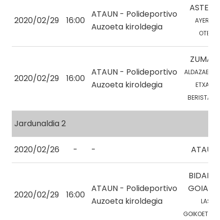
ASTEAS
ATAUN - Polideportivo
2020/02/29
16:00
AYERZA, 
Auzoeta kiroldegia
OTEGI, 
ZUMAIA 
ATAUN - Polideportivo
ALDAZABAL, 
2020/02/29
16:00
Auzoeta kiroldegia
ETXABE, 
BERISTAIN, 
Jardunaldia 2
2020/02/26
-
-
ATAUN 
BIDANIA
ATAUN - Polideportivo
GOIATZ 
2020/02/29
16:00
Auzoeta kiroldegia
LASA, 
GOIKOETXEA, 