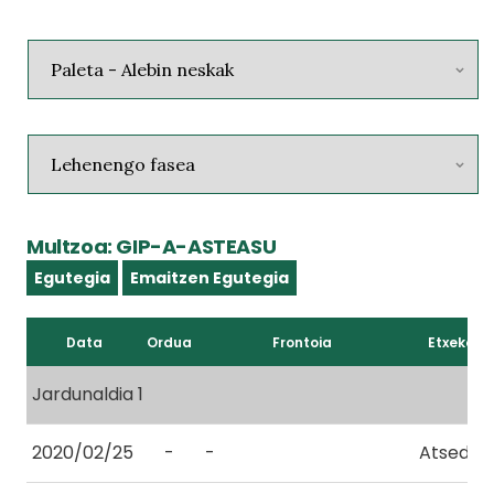
Multzoa: GIP-A-ASTEASU
Egutegia
Emaitzen Egutegia
Data
Ordua
Frontoia
Etxekoa
Jardunaldia 1
2020/02/25
-
-
Atseden