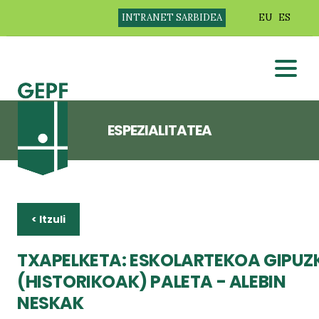
INTRANET SARBIDEA
EU
ES
ESPEZIALITATEA
< Itzuli
TXAPELKETA: ESKOLARTEKOA GIPU
(HISTORIKOAK) PALETA - ALEBIN
NESKAK