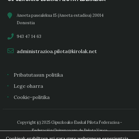
Anoeta pasealekua 15 (Anoeta estadioa) 20014
Donostia
943 47 14 63
administrazioa.pilota@kirolak.net
Pribatutasun politika
Lege oharra
Cookie-politika
Copyright (c) 2025 Gipuzkoako Euskal Pilota Federazioa -
Federación Guipuzcoana de Pelota Vasca
Cookieak erabiltzen ari gara gure webgunean esperientzia