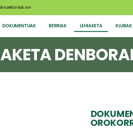
ilota@kirolak.net
DOKUMENTUAK
BERRIAK
LEHIAKETA
KLUBAK
IAKETA DENBORA
DOKUME
OROKOR