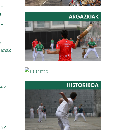
 -
)
 -
e
 lanak
kuz
 -
ENA