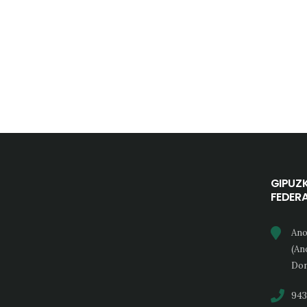
GIPUZ
FEDER
Ano
(An
Don
943