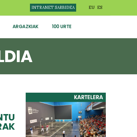
INTRANET SARBIDEA
EU
ES
ARGAZKIAK
100 URTE
LDIA
NTU
RAK