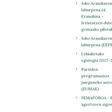
Joko Araudiare
laburpena (4.
Eranskina -
Irristatzen dut
gomazko pilota
Joko Araudiare
laburpena (EEPF
Lehiaketako
egutegia 2022-
Partiden
programazioa
jaieguneko aste
(ZUBIAK)
SEMAFOROA - 
agertzeen zigo