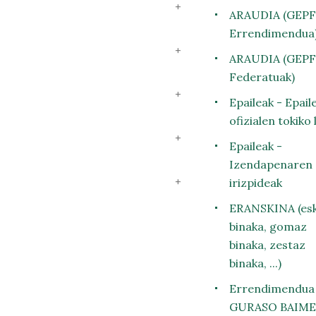
ARAUDIA (GEPF
Errendimendua
ARAUDIA (GEPF
Federatuak)
Epaileak - Epail
ofizialen tokiko
Epaileak -
Izendapenaren
irizpideak
ERANSKINA (es
binaka, gomaz
binaka, zestaz
binaka, ...)
Errendimendua
GURASO BAIM