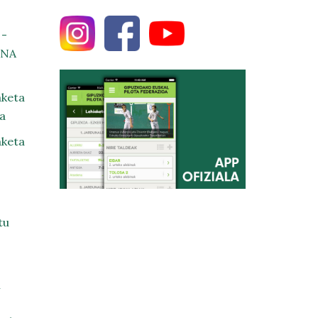
 -
ENA
keta
a
keta
tu
n