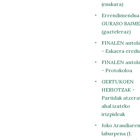
(euskara)
Errendimendua
GURASO BAIM
(gazteleraz)
FINALEN antola
- Eskaera eredu
FINALEN antola
- Protokoloa
GERTUKOEN
HERIOTZAK -
Partidak atzera
ahal izateko
irizpideak
Joko Araudiare
laburpena (1.