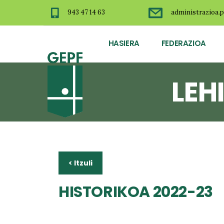
943 47 14 63
administrazioa.p
HASIERA
FEDERAZIOA
LEH
< Itzuli
HISTORIKOA 2022-23