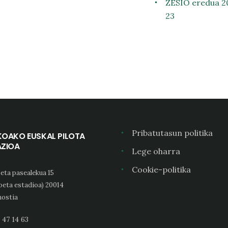
ZESIO eredua 2
23
Pribatutasun politika
KOAKO EUSKAL PILOTA
AZIOA
Lege oharra
Cookie-politika
eta pasealekua 15
oeta estadioa) 20014
ostia
 47 14 63