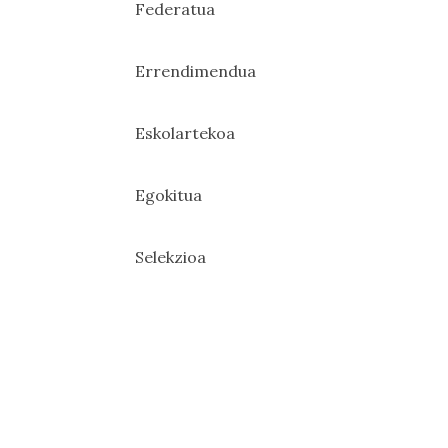
Federatua
Errendimendua
Eskolartekoa
Egokitua
Selekzioa