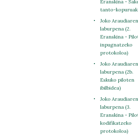
Eranskina - Sak
tanto-kopuruak, 
Joko Araudiare
laburpena (2.
Eranskina - Pilo
inpugnatzeko
protokoloa)
Joko Araudiare
laburpena (2b.
Eskuko piloten
ibilbidea)
Joko Araudiare
laburpena (3.
Eranskina - Pilo
kodifikatzeko
protokoloa)