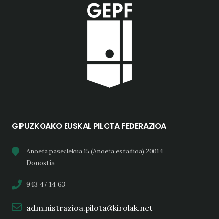
GIPUZKOAKO EUSKAL PILOTA FEDERAZIOA
Anoeta pasealekua 15 (Anoeta estadioa) 20014
Donostia
943 47 14 63
administrazioa.pilota@kirolak.net