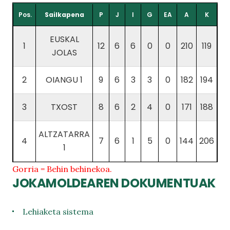
Pos.
Sailkapena
P
J
I
G
EA
A
K
EUSKAL
1
12
6
6
0
0
210
119
JOLAS
2
OIANGU 1
9
6
3
3
0
182
194
3
TXOST
8
6
2
4
0
171
188
ALTZATARRA
4
7
6
1
5
0
144
206
1
Gorria = Behin behinekoa.
JOKAMOLDEAREN DOKUMENTUAK
Lehiaketa sistema