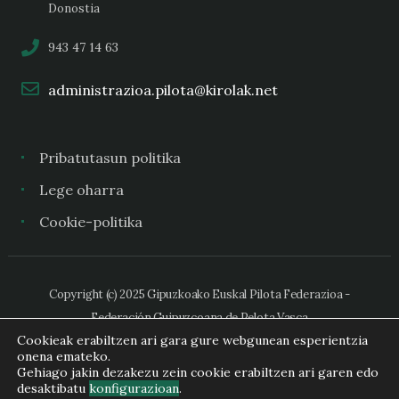
Donostia
943 47 14 63
administrazioa.pilota@kirolak.net
Pribatutasun politika
Lege oharra
Cookie-politika
Copyright (c) 2025 Gipuzkoako Euskal Pilota Federazioa -
Federación Guipuzcoana de Pelota Vasca
Cookieak erabiltzen ari gara gure webgunean esperientzia
onena emateko.
Gehiago jakin dezakezu zein cookie erabiltzen ari garen edo
desaktibatu
konfigurazioan
.