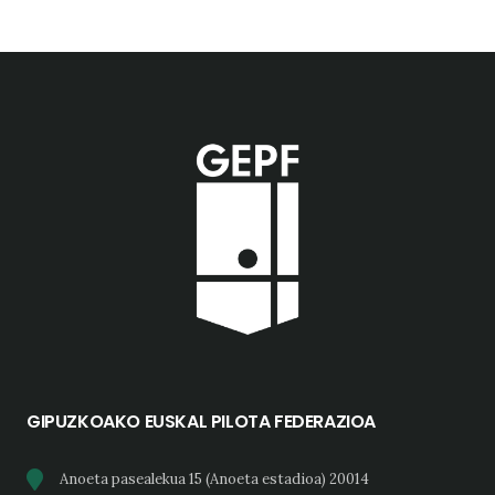
GIPUZKOAKO EUSKAL PILOTA FEDERAZIOA
Anoeta pasealekua 15 (Anoeta estadioa) 20014