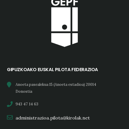
GIPUZKOAKO EUSKAL PILOTA FEDERAZIOA
Anoeta pasealekua 15 (Anoeta estadioa) 20014
Donostia
943 47 14 63
administrazioa.pilota@kirolak.net