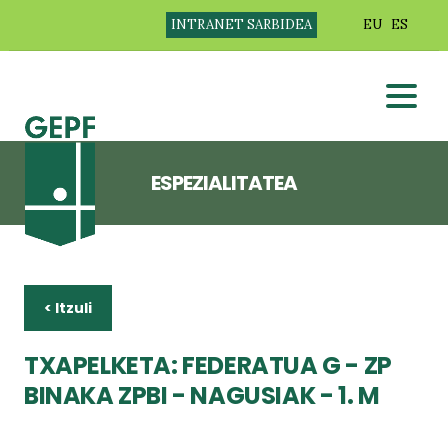
INTRANET SARBIDEA
EU
ES
ESPEZIALITATEA
< Itzuli
TXAPELKETA: FEDERATUA G - ZP
BINAKA ZPBI - NAGUSIAK - 1. M