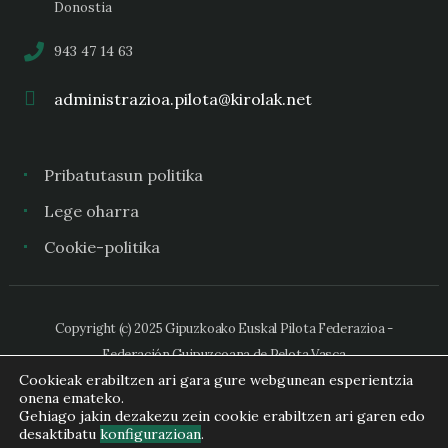
Donostia
943 47 14 63
administrazioa.pilota@kirolak.net
Pribatutasun politika
Lege oharra
Cookie-politika
Copyright (c) 2025 Gipuzkoako Euskal Pilota Federazioa -
Federación Guipuzcoana de Pelota Vasca
Cookieak erabiltzen ari gara gure webgunean esperientzia
onena emateko.
Gehiago jakin dezakezu zein cookie erabiltzen ari garen edo
desaktibatu
konfigurazioan
.