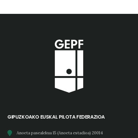
GIPUZKOAKO EUSKAL PILOTA FEDERAZIOA
Anoeta pasealekua 15 (Anoeta estadioa) 20014