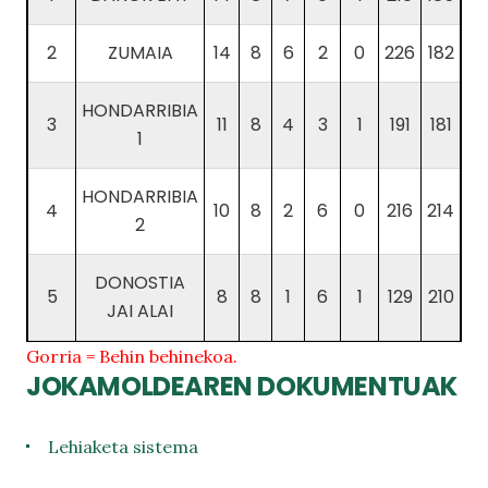
2
ZUMAIA
14
8
6
2
0
226
182
HONDARRIBIA
3
11
8
4
3
1
191
181
1
HONDARRIBIA
4
10
8
2
6
0
216
214
2
DONOSTIA
5
8
8
1
6
1
129
210
JAI ALAI
Gorria = Behin behinekoa.
JOKAMOLDEAREN DOKUMENTUAK
Lehiaketa sistema