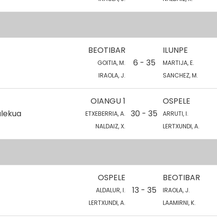
BEOTIBAR
ILUNPE
6 - 35
GOITIA, M.
MARTIJA, E.
IRAOLA, J.
SANCHEZ, M.
OIANGU 1
OSPELE
alekua
30 - 35
ETXEBERRIA, A.
ARRUTI, I.
NALDAIZ, X.
LERTXUNDI, A.
OSPELE
BEOTIBAR
13 - 35
ALDALUR, I.
IRAOLA, J.
LERTXUNDI, A.
LAAMIRNI, K.