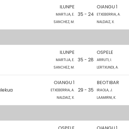
ILUNPE
OIANGU 1
35 - 24
MARTIJA, E.
ETXEBERRIA, A.
SANCHEZ, M.
NALDAIZ, X.
ILUNPE
OSPELE
35 - 28
MARTIJA, E.
ARRUTI, I.
SANCHEZ, M.
LERTXUNDI, A.
OIANGU 1
BEOTIBAR
alekua
29 - 35
ETXEBERRIA, A.
IRAOLA, J.
NALDAIZ, X.
LAAMIRNI, K.
OSPELE
OIANGU 1