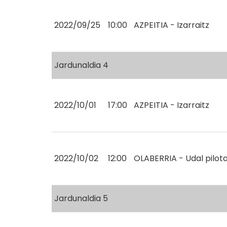
2022/09/25
10:00
AZPEITIA - Izarraitz
Jardunaldia 4
2022/10/01
17:00
AZPEITIA - Izarraitz
2022/10/02
12:00
OLABERRIA - Udal pilot
Jardunaldia 5