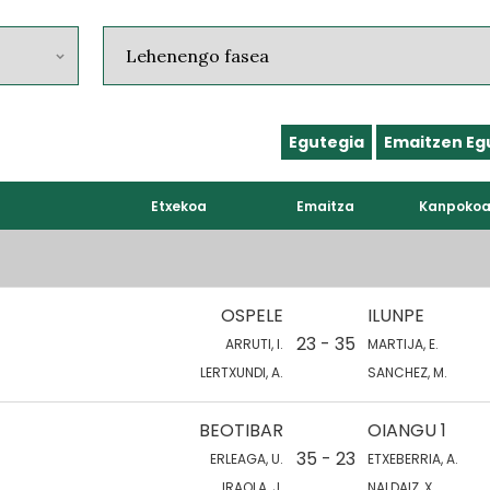
Egutegia
Emaitzen Eg
Etxekoa
Emaitza
Kanpoko
OSPELE
ILUNPE
23 - 35
ARRUTI, I.
MARTIJA, E.
LERTXUNDI, A.
SANCHEZ, M.
BEOTIBAR
OIANGU 1
35 - 23
ERLEAGA, U.
ETXEBERRIA, A.
IRAOLA, J.
NALDAIZ, X.