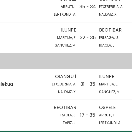
35 - 34
ARRUTI, I.
ETXEBERRIA, A.
LERTXUNDI, A.
NALDAIZ, X.
ILUNPE
BEOTIBAR
32 - 35
MARTIJA, E.
ERLEAGA, U.
SANCHEZ, M.
IRAOLA, J.
OIANGU 1
ILUNPE
alekua
31 - 35
ETXEBERRIA, A.
MARTIJA, E.
NALDAIZ, X.
SANCHEZ, M.
BEOTIBAR
OSPELE
17 - 35
IRAOLA, J.
ARRUTI, I.
TAPIZ, J.
LERTXUNDI, A.