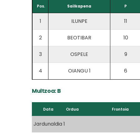
Pos.
Sailkapena
P
1
ILUNPE
11
2
BEOTIBAR
10
3
OSPELE
9
4
OIANGU 1
6
Multzoa: B
Data
Ordua
Frontoia
Jardunaldia 1