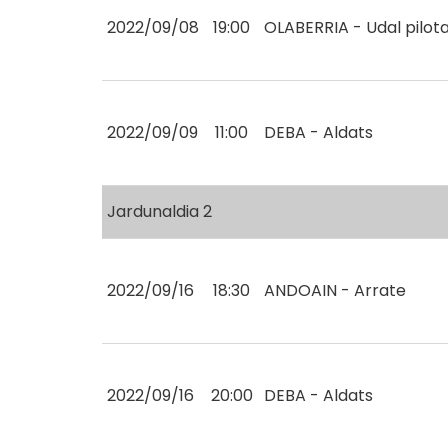
2022/09/08
19:00
OLABERRIA - Udal pilot
2022/09/09
11:00
DEBA - Aldats
Jardunaldia 2
2022/09/16
18:30
ANDOAIN - Arrate
2022/09/16
20:00
DEBA - Aldats