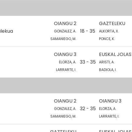
OIANGU 2
GAZTELEKU
alekua
18 - 35
GONZALEZ, A.
ALKORTA, X.
SAMANIEGO, M.
PONCE, K.
OIANGU 3
EUSKAL JOLAS
33 - 35
ELORZA, A.
ARISTI, A.
LARRARTE, I.
BADIOLA, I.
OIANGU 2
OIANGU 3
32 - 35
GONZALEZ, A.
ELORZA, A.
SAMANIEGO, M.
LARRARTE, I.
GAZTELEKU
EUSKAL JOLAS