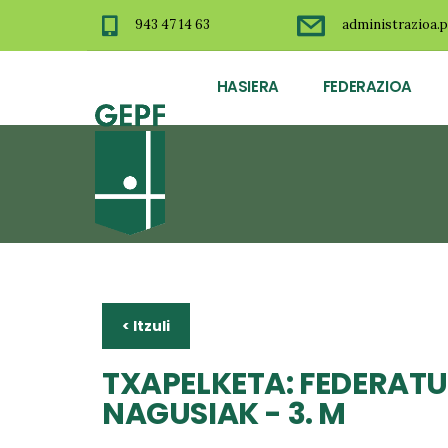
943 47 14 63
administrazioa.p
HASIERA
FEDERAZIOA
< Itzuli
TXAPELKETA: FEDERATU
NAGUSIAK - 3. M