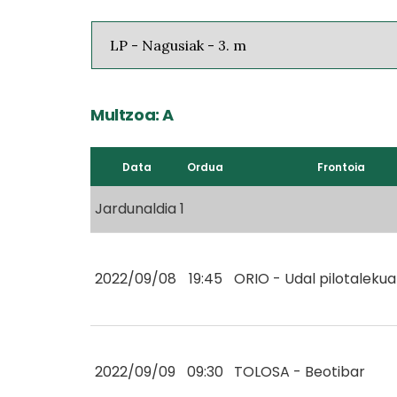
Multzoa: A
Data
Ordua
Frontoia
Jardunaldia 1
2022/09/08
19:45
ORIO - Udal pilotalekua
2022/09/09
09:30
TOLOSA - Beotibar