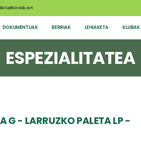
ilota@kirolak.net
DOKUMENTUAK
BERRIAK
LEHIAKETA
KLUBAK
ESPEZIALITATEA
A G - LARRUZKO PALETA LP -