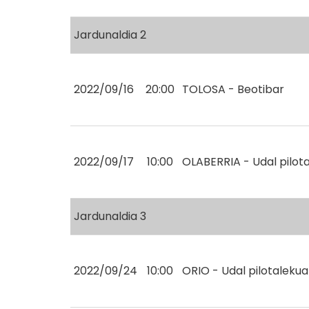
Jardunaldia 2
2022/09/16
20:00
TOLOSA - Beotibar
2022/09/17
10:00
OLABERRIA - Udal pilot
Jardunaldia 3
2022/09/24
10:00
ORIO - Udal pilotalekua