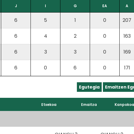
J
I
G
EA
A
6
5
1
0
207
6
4
2
0
163
6
3
3
0
169
6
0
6
0
171
Egutegia
Emaitzen Eg
Etxekoa
Emaitza
Kanpoko