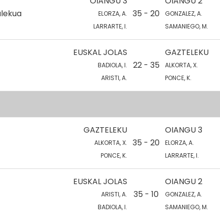
OIANGU 3
OIANGU 2
alekua
35 - 20
ELORZA, A.
GONZALEZ, A.
LARRARTE, I.
SAMANIEGO, M.
EUSKAL JOLAS
GAZTELEKU
22 - 35
BADIOLA, I.
ALKORTA, X.
ARISTI, A.
PONCE, K.
GAZTELEKU
OIANGU 3
35 - 20
ALKORTA, X.
ELORZA, A.
PONCE, K.
LARRARTE, I.
EUSKAL JOLAS
OIANGU 2
35 - 10
ARISTI, A.
GONZALEZ, A.
BADIOLA, I.
SAMANIEGO, M.