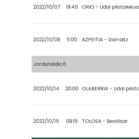
2022/10/07
19:45
ORIO - Udal pilotalekua
2022/10/09
11:00
AZPEITIA - Izarraitz
Jardunaldia 6
2022/10/14
20:00
OLABERRIA - Udal pilot
2022/10/15
09:15
TOLOSA - Beotibar