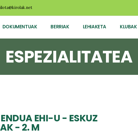
ilota@kirolak.net
DOKUMENTUAK
BERRIAK
LEHIAKETA
KLUBAK
ESPEZIALITATEA
ENDUA EHI-U - ESKUZ
AK - 2. M