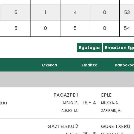
5
1
4
0
53
5
0
5
0
54
Egutegia
Emaitzen Eg
Etxekoa
Emaitza
Kanpoko
PAGAZPE 1
EPLE
kua
16 - 4
ALEJO , E.
MUXIKA, A.
ALEJO , M.
ZAPIRAIN, A.
GAZTELEKU 2
GURE TXERU