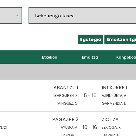
Egutegia
Emaitzen Eg
Etxekoa
Emaitza
Kanpoko
ABANTZU 1
INTXURRE 1
5 - 16
IBARGUREN, X.
AZPILIKUETA, A.
MINGUEZ, O.
GARMENDIA, I.
PAGAZPE 2
ZIOTZA
kua
10 - 16
AYUSO, M.
EZKIOGA, X.
SOROA, E.
IBARBIA, B.