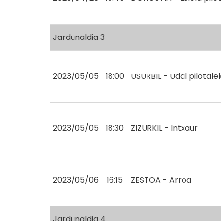
Jardunaldia 3
2023/05/05
18:00
USURBIL - Udal pilotale
2023/05/05
18:30
ZIZURKIL - Intxaur
2023/05/06
16:15
ZESTOA - Arroa
Jardunaldia 4