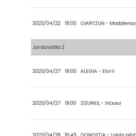
2023/04/22
16:00
OIARTZUN - Madalenso
Jardunaldia 2
2023/04/27
18:00
ALEGIA - Elorri
2023/04/27
19:00
ZIZURKIL - Intxaur
2023/04/28
18:45
DONOSTIA - Loiola pilo