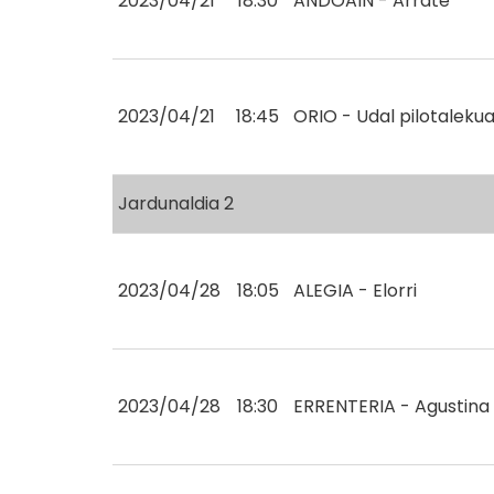
2023/04/21
18:30
ANDOAIN - Arrate
2023/04/21
18:45
ORIO - Udal pilotaleku
Jardunaldia 2
2023/04/28
18:05
ALEGIA - Elorri
2023/04/28
18:30
ERRENTERIA - Agustina