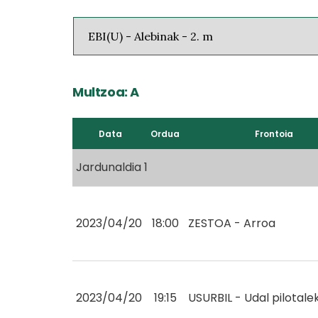
Multzoa: A
Data
Ordua
Frontoia
Jardunaldia 1
2023/04/20
18:00
ZESTOA - Arroa
2023/04/20
19:15
USURBIL - Udal pilotale