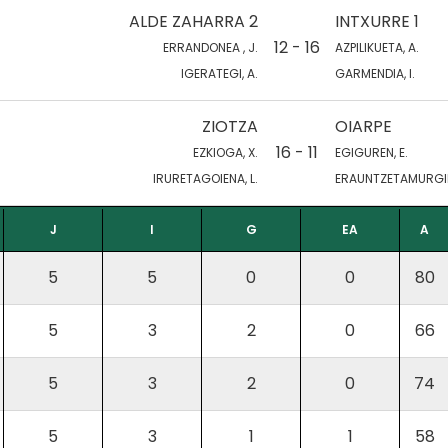
ALDE ZAHARRA 2
INTXURRE 1
12 - 16
ERRANDONEA , J.
AZPILIKUETA, A.
IGERATEGI, A.
GARMENDIA, I.
ZIOTZA
OIARPE
16 - 11
EZKIOGA, X.
EGIGUREN, E.
IRURETAGOIENA, L.
ERAUNTZETAMURGIL
J
I
G
EA
A
5
5
0
0
80
5
3
2
0
66
5
3
2
0
74
5
3
1
1
58