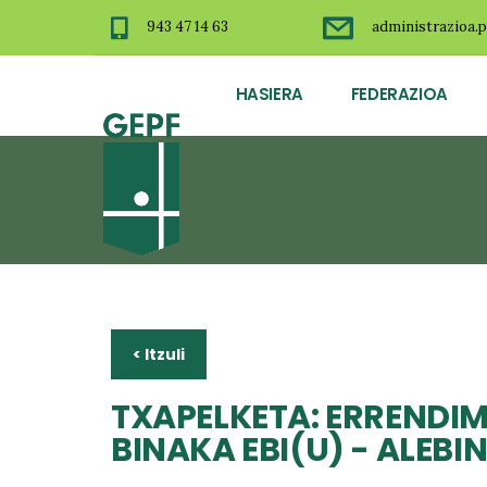
943 47 14 63
administrazioa.p
HASIERA
FEDERAZIOA
< Itzuli
TXAPELKETA: ERRENDIM
BINAKA EBI(U) - ALEBIN