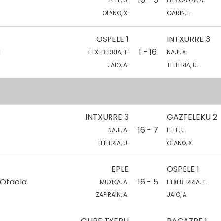
16 - 5
LETE, U.
ELEZGARAI, A.
OLANO, X.
GARIN, I.
OSPELE 1
INTXURRE 3
a
1 - 16
ETXEBERRIA, T.
NAJI, A.
JAIO, A.
TELLERIA, U.
INTXURRE 3
GAZTELEKU 2
16 - 7
NAJI, A.
LETE, U.
TELLERIA, U.
OLANO, X.
EPLE
OSPELE 1
 Otaola
16 - 5
MUXIKA, A.
ETXEBERRIA, T.
ZAPIRAIN, A.
JAIO, A.
GURE TXERU
PAGAZPE 1