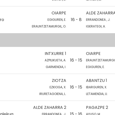
OIARPE
ALDE ZAHARRA
ro
16 - 8
EGIGUREN, E.
ERRANDONEA , J.
ERAUNTZETAMURGIL, O.
IGERATEGI, A.
INTXURRE 1
OIARPE
16 - 15
AZPILIKUETA, A.
ERAUNTZETAMURGIL
GARMENDIA, I.
EGIGUREN, E.
ZIOTZA
ABANTZU 1
16 - 15
EZKIOGA, X.
IBARGUREN, X.
IRURETAGOIENA, L.
LETAMENDIA, U.
ALDE ZAHARRA 2
PAGAZPE 2
talekua
15 - 16
ERRANDONEA , J.
AYUSO, M.