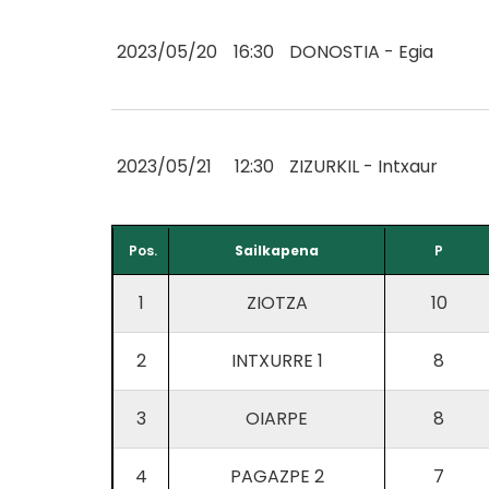
2023/05/20
16:30
DONOSTIA - Egia
2023/05/21
12:30
ZIZURKIL - Intxaur
Pos.
Sailkapena
P
1
ZIOTZA
10
2
INTXURRE 1
8
3
OIARPE
8
4
PAGAZPE 2
7