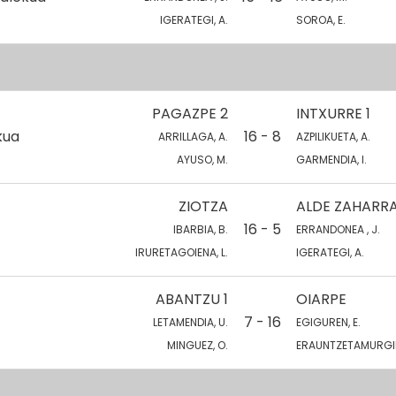
IGERATEGI, A.
SOROA, E.
PAGAZPE 2
INTXURRE 1
kua
16 - 8
ARRILLAGA, A.
AZPILIKUETA, A.
AYUSO, M.
GARMENDIA, I.
ZIOTZA
ALDE ZAHARRA
16 - 5
IBARBIA, B.
ERRANDONEA , J.
IRURETAGOIENA, L.
IGERATEGI, A.
ABANTZU 1
OIARPE
7 - 16
LETAMENDIA, U.
EGIGUREN, E.
MINGUEZ, O.
ERAUNTZETAMURGIL