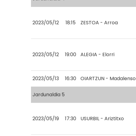
2023/05/12
18:15
ZESTOA - Arroa
2023/05/12
19:00
ALEGIA - Elorri
2023/05/13
16:30
OIARTZUN - Madalenso
Jardunaldia 5
2023/05/19
17:30
USURBIL - Ariztitxo