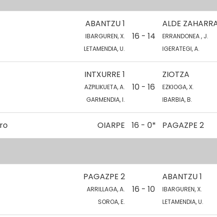
ABANTZU 1
ALDE ZAHARRA
16 - 14
IBARGUREN, X.
ERRANDONEA , J.
LETAMENDIA, U.
IGERATEGI, A.
INTXURRE 1
ZIOTZA
10 - 16
AZPILIKUETA, A.
EZKIOGA, X.
GARMENDIA, I.
IBARBIA, B.
ro
OIARPE
16 - 0*
PAGAZPE 2
PAGAZPE 2
ABANTZU 1
16 - 10
ARRILLAGA, A.
IBARGUREN, X.
SOROA, E.
LETAMENDIA, U.