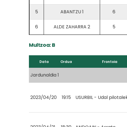
5
ABANTZU 1
6
6
ALDE ZAHARRA 2
5
Multzoa: B
Data
Ordua
Frontoia
Jardunaldia 1
2023/04/20
19:15
USURBIL - Udal pilotale