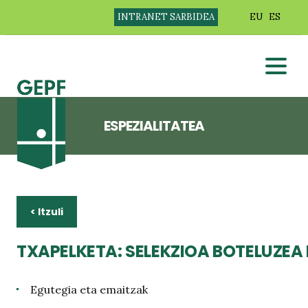
INTRANET SARBIDEA
EU
ES
ESPEZIALITATEA
< Itzuli
TXAPELKETA: SELEKZIOA BOTELUZEA
Egutegia eta emaitzak