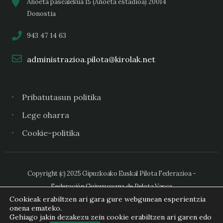
Anoeta pasealekua 15 (Anoeta estadioa) 20014
Donostia
943 47 14 63
administrazioa.pilota@kirolak.net
Pribatutasun politika
Lege oharra
Cookie-politika
Copyright (c) 2025 Gipuzkoako Euskal Pilota Federazioa -
Federación Guipuzcoana de Pelota Vasca
Cookieak erabiltzen ari gara gure webgunean esperientzia
onena emateko.
Gehiago jakin dezakezu zein cookie erabiltzen ari garen edo