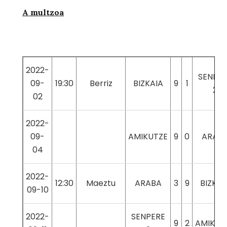
A multzoa
2022-
SENPER
09-
19:30
Berriz
BIZKAIA
9
1
2
02
2022-
09-
AMIKUTZE
9
0
ARAB
04
2022-
12:30
Maeztu
ARABA
3
9
BIZKAI
09-10
2022-
SENPERE
9
2
AMIKUT