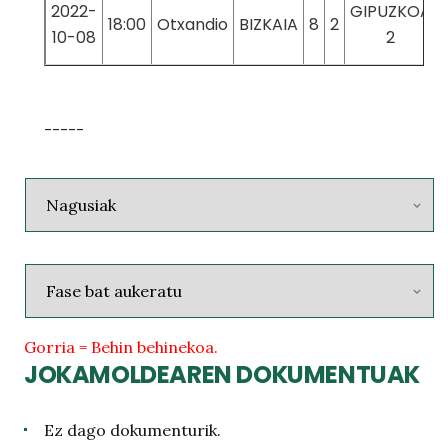
2022-
GIPUZKOA
18:00
Otxandio
BIZKAIA
8
2
10-08
2
-----
Gorria = Behin behinekoa.
JOKAMOLDEAREN DOKUMENTUAK
Ez dago dokumenturik.