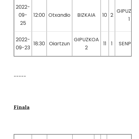
2022-
GIPUZKO
09-
12:00
Otxandio
BIZKAIA
10
2
1
25
2022-
GIPUZKOA
18:30
Oiartzun
11
1
SENPER
09-23
2
-----
Finala