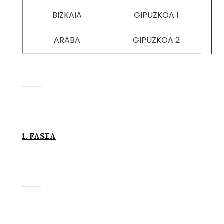
BIZKAIA
GIPUZKOA 1
ARABA
GIPUZKOA 2
-----
1. FASEA
-----