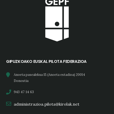
GIPUZKOAKO EUSKAL PILOTA FEDERAZIOA
Anoeta pasealekua 15 (Anoeta estadioa) 20014
Donostia
943 47 14 63
administrazioa.pilota@kirolak.net