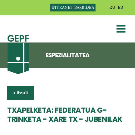
INTRANET SARBIDEA
EU
ES
ESPEZIALITATEA
< Itzuli
TXAPELKETA: FEDERATUA G-
TRINKETA - XARE TX - JUBENILAK