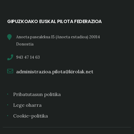
GIPUZKOAKO EUSKAL PILOTA FEDERAZIOA
Anoeta pasealekua 15 (Anoeta estadioa) 20014
Donostia
943 47 14 63
administrazioa.pilota@kirolak.net
Pribatutasun politika
Lege oharra
Cookie-politika