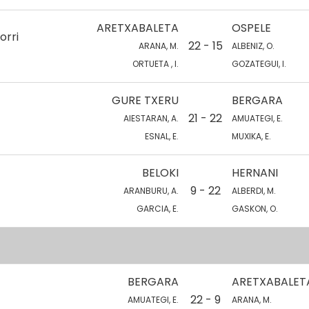
ARETXABALETA
OSPELE
orri
22 - 15
ARANA, M.
ALBENIZ, O.
ORTUETA , I.
GOZATEGUI, I.
GURE TXERU
BERGARA
21 - 22
AIESTARAN, A.
AMUATEGI, E.
ESNAL, E.
MUXIKA, E.
BELOKI
HERNANI
9 - 22
ARANBURU, A.
ALBERDI, M.
GARCIA, E.
GASKON, O.
BERGARA
ARETXABALET
22 - 9
AMUATEGI, E.
ARANA, M.