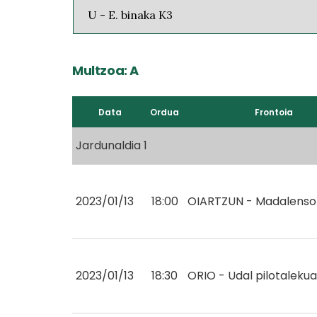
Multzoa: A
Data
Ordua
Frontoia
Jardunaldia 1
2023/01/13
18:00
OIARTZUN - Madalenso
2023/01/13
18:30
ORIO - Udal pilotalekua