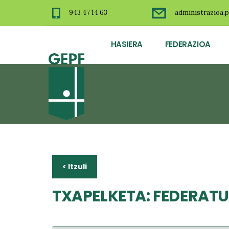
943 47 14 63
administrazioa.p
HASIERA
FEDERAZIOA
< Itzuli
TXAPELKETA: FEDERATUA