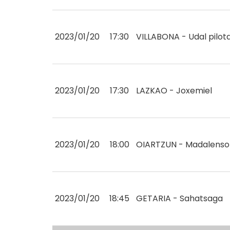
2023/01/20
17:30
VILLABONA - Udal pilot
2023/01/20
17:30
LAZKAO - Joxemiel
2023/01/20
18:00
OIARTZUN - Madalenso
2023/01/20
18:45
GETARIA - Sahatsaga