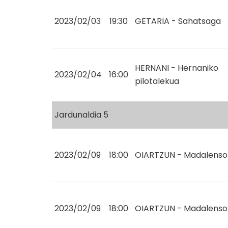
2023/02/03
19:30
GETARIA - Sahatsaga
HERNANI - Hernaniko
2023/02/04
16:00
pilotalekua
Jardunaldia 5
2023/02/09
18:00
OIARTZUN - Madalenso
2023/02/09
18:00
OIARTZUN - Madalenso