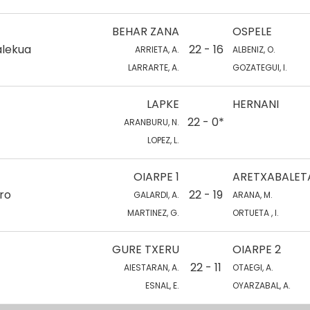
BEHAR ZANA
OSPELE
alekua
22 - 16
ARRIETA, A.
ALBENIZ, O.
LARRARTE, A.
GOZATEGUI, I.
LAPKE
HERNANI
22 - 0*
ARANBURU, N.
LOPEZ, L.
OIARPE 1
ARETXABALET
ro
22 - 19
GALARDI, A.
ARANA, M.
MARTINEZ, G.
ORTUETA , I.
GURE TXERU
OIARPE 2
22 - 11
AIESTARAN, A.
OTAEGI, A.
ESNAL, E.
OYARZABAL, A.