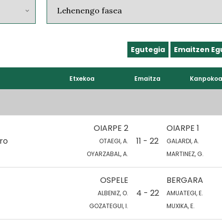
Egutegia
Emaitzen Eg
Etxekoa
Emaitza
Kanpoko
OIARPE 2
OIARPE 1
ro
11 - 22
OTAEGI, A.
GALARDI, A.
OYARZABAL, A.
MARTINEZ, G.
OSPELE
BERGARA
4 - 22
ALBENIZ, O.
AMUATEGI, E.
GOZATEGUI, I.
MUXIKA, E.