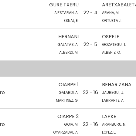
GURE TXERU
ARETXABALET
22 - 4
AIESTARAN, A.
ARANA, M.
ESNAL, E.
ORTUETA , I.
HERNANI
OSPELE
22 - 5
GALATAS, A.
GOZATEGUI, I.
ALBERDI, M.
ALBENIZ, O.
OIARPE 1
BEHAR ZANA
ro
22 - 16
GALARDI, A.
JAUREGUI, J.
MARTINEZ, G.
LARRARTE, A.
OIARPE 2
LAPKE
ro
22 - 16
GOIA, M.
ARANBURU, N.
OYARZABAL, A.
LOPEZ, L.