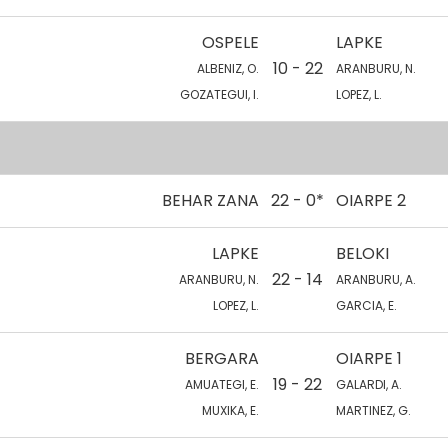
OSPELE
LAPKE
10 - 22
ALBENIZ, O.
ARANBURU, N.
GOZATEGUI, I.
LOPEZ, L.
BEHAR ZANA
22 - 0*
OIARPE 2
LAPKE
BELOKI
22 - 14
ARANBURU, N.
ARANBURU, A.
LOPEZ, L.
GARCIA, E.
BERGARA
OIARPE 1
19 - 22
AMUATEGI, E.
GALARDI, A.
MUXIKA, E.
MARTINEZ, G.