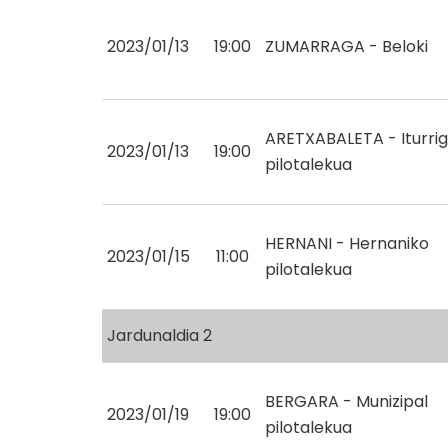
2023/01/13
19:00
ZUMARRAGA - Beloki
ARETXABALETA - Iturrig
2023/01/13
19:00
pilotalekua
HERNANI - Hernaniko
2023/01/15
11:00
pilotalekua
Jardunaldia 2
BERGARA - Munizipal
2023/01/19
19:00
pilotalekua