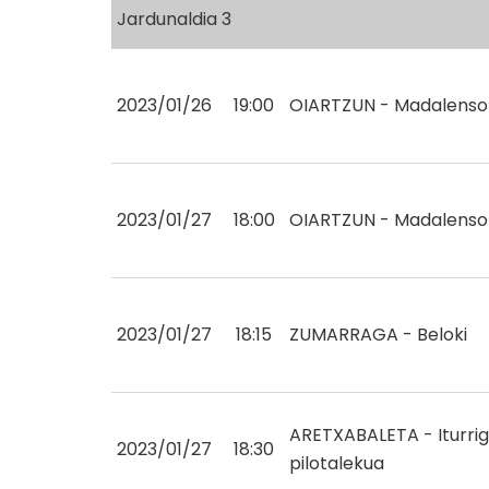
Jardunaldia 3
2023/01/26
19:00
OIARTZUN - Madalenso
2023/01/27
18:00
OIARTZUN - Madalenso
2023/01/27
18:15
ZUMARRAGA - Beloki
ARETXABALETA - Iturrig
2023/01/27
18:30
pilotalekua