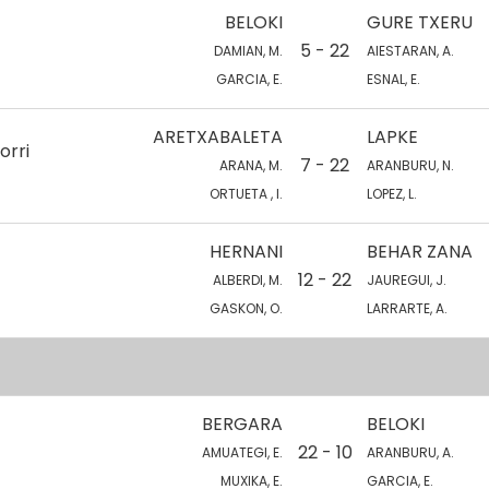
BELOKI
GURE TXERU
5 - 22
DAMIAN, M.
AIESTARAN, A.
GARCIA, E.
ESNAL, E.
ARETXABALETA
LAPKE
orri
7 - 22
ARANA, M.
ARANBURU, N.
ORTUETA , I.
LOPEZ, L.
HERNANI
BEHAR ZANA
12 - 22
ALBERDI, M.
JAUREGUI, J.
GASKON, O.
LARRARTE, A.
BERGARA
BELOKI
22 - 10
AMUATEGI, E.
ARANBURU, A.
MUXIKA, E.
GARCIA, E.