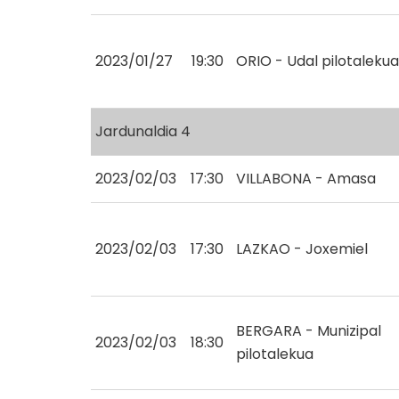
2023/01/27
19:30
ORIO - Udal pilotalekua
Jardunaldia 4
2023/02/03
17:30
VILLABONA - Amasa
2023/02/03
17:30
LAZKAO - Joxemiel
BERGARA - Munizipal
2023/02/03
18:30
pilotalekua