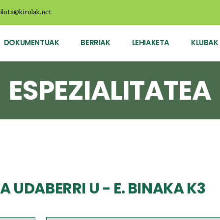
ilota@kirolak.net
DOKUMENTUAK
BERRIAK
LEHIAKETA
KLUBAK
ESPEZIALITATEA
 UDABERRI U - E. BINAKA K3