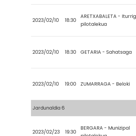
ARETXABALETA - Iturrig
2023/02/10
18:30
pilotalekua
2023/02/10
18:30
GETARIA - Sahatsaga
2023/02/10
19:00
ZUMARRAGA - Beloki
Jardunaldia 6
BERGARA - Munizipal
2023/02/23
19:30
pilotalekua