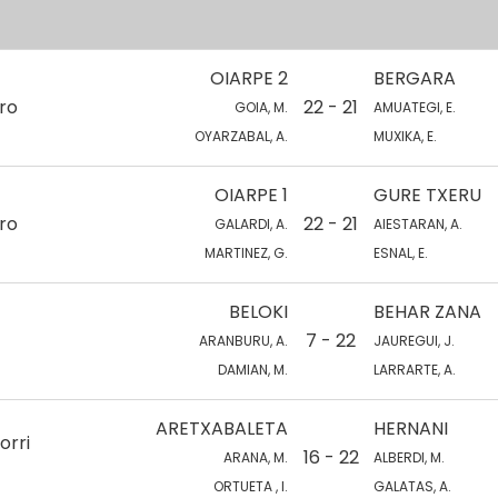
OIARPE 2
BERGARA
ro
22 - 21
GOIA, M.
AMUATEGI, E.
OYARZABAL, A.
MUXIKA, E.
OIARPE 1
GURE TXERU
ro
22 - 21
GALARDI, A.
AIESTARAN, A.
MARTINEZ, G.
ESNAL, E.
BELOKI
BEHAR ZANA
7 - 22
ARANBURU, A.
JAUREGUI, J.
DAMIAN, M.
LARRARTE, A.
ARETXABALETA
HERNANI
orri
16 - 22
ARANA, M.
ALBERDI, M.
ORTUETA , I.
GALATAS, A.