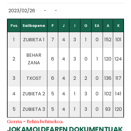
2023/02/26
-
-
Pos.
Sailkapena
P
J
I
G
EA
A
K
1
ZUBIETA 1
7
4
3
1
0
152
101
BEHAR
2
6
4
3
0
1
120
124
ZANA
3
TXOST
6
4
2
2
0
136
117
4
ZUBIETA 2
5
4
1
3
0
102
141
5
ZUBIETA 3
5
4
1
3
0
93
120
Gorria = Behin behinekoa.
JOKAMOLDEAREN DOKUMENTUAK