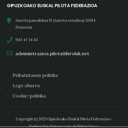
GIPUZKOAKO EUSKAL PILOTA FEDERAZIOA
Anoeta pasealekua 15 (Anoeta estadioa) 20014
Donostia
943 47 14 63
administrazioa.pilota@kirolak.net
Pribatutasun politika
Lege oharra
Cookie-politika
Copyright (c) 2025 Gipuzkoako Euskal Pilota Federazioa -
Federación Guipuzcoana de Pelota Vasca