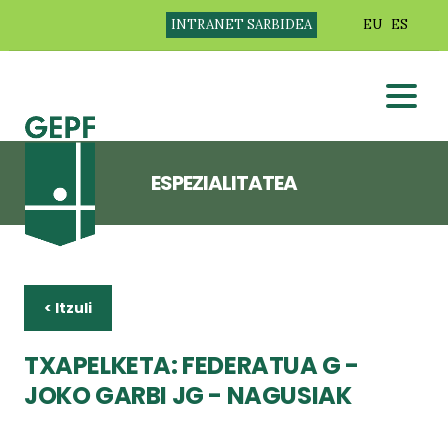
INTRANET SARBIDEA
EU
ES
ESPEZIALITATEA
< Itzuli
TXAPELKETA: FEDERATUA G -
JOKO GARBI JG - NAGUSIAK