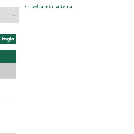
Lehiaketa sistema
utegia
a