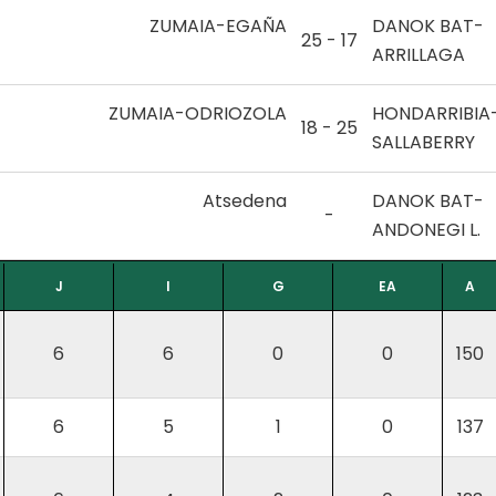
ZUMAIA-EGAÑA
DANOK BAT-
25 - 17
ARRILLAGA
ZUMAIA-ODRIOZOLA
HONDARRIBIA
18 - 25
SALLABERRY
Atsedena
DANOK BAT-
-
ANDONEGI L.
J
I
G
EA
A
6
6
0
0
150
6
5
1
0
137