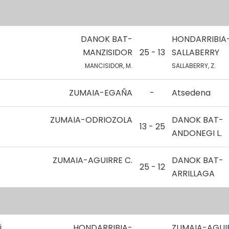
DANOK BAT-
HONDARRIBIA
MANZISIDOR
25 - 13
SALLABERRY
MANCISIDOR, M.
SALLABERRY, Z.
ZUMAIA-EGAÑA
-
Atsedena
ZUMAIA-ODRIOZOLA
DANOK BAT-
13 - 25
ANDONEGI L.
ZUMAIA-AGUIRRE C.
DANOK BAT-
25 - 12
ARRILLAGA
i
HONDARRIBIA-
ZUMAIA-AGUIR