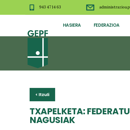
943 47 14 63
administrazioa.p
HASIERA
FEDERAZIOA
< Itzuli
TXAPELKETA: FEDERATU
NAGUSIAK