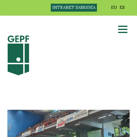
INTRANET SARBIDEA
EU
ES
HERNANI, ANDOAIN ETA AZKOITIA, 2026KO
GIPUZKOAKO HERRIARTEKO TXAPELDUNAK