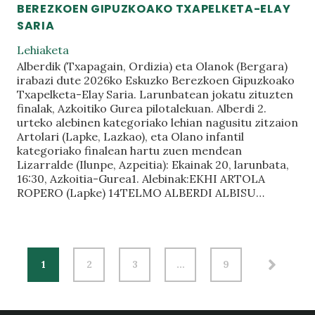
BEREZKOEN GIPUZKOAKO TXAPELKETA-ELAY
SARIA
Lehiaketa
Alberdik (Txapagain, Ordizia) eta Olanok (Bergara)
irabazi dute 2026ko Eskuzko Berezkoen Gipuzkoako
Txapelketa-Elay Saria. Larunbatean jokatu zituzten
finalak, Azkoitiko Gurea pilotalekuan. Alberdi 2.
urteko alebinen kategoriako lehian nagusitu zitzaion
Artolari (Lapke, Lazkao), eta Olano infantil
kategoriako finalean hartu zuen mendean
Lizarralde (Ilunpe, Azpeitia): Ekainak 20, larunbata,
16:30, Azkoitia-Gurea1. Alebinak:EKHI ARTOLA
ROPERO (Lapke) 14TELMO ALBERDI ALBISU…
1
2
3
…
9