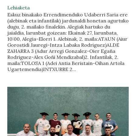
Lehiaketa
Eskuz binakako Errendimenduko Udaberri Saria ere
(alebinak eta infantilak) jardunaldi honetan agurtuko
dugu, 2. mailako finalekin. Alegiak hartuko du
jaialdia, larunbat goizean: Ekainak 27, larunbata,
10:00, Alegia-Elorri 1. Alebinak, 2. maila:ATAUN (Aiur
Gorostidi Jauregi-Intza Labaka Rodriguez)ALDE
ZAHARRA 3 (Adur Arregi Gonzalez-Oier Egaña
Rodriguez-Alex Goñi Mendizabal)2. Infantilak, 2.
maila:TOLOSA 1 (Adei Antia Beristain-Oihan Artola
Ugartemendia)INTXURRE 2…