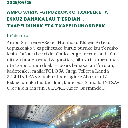
2026/06/29
AMPO SARIA -GIPUZKOAKO TXAPELKETA
ESKUZ BANAKA LAU T’ERDIAN-.
TXAPELDUNAK ETA TXAPELDUNORDEAK
Lehiaketa
Ampo Saria ere -Ezker Hormako Kluben Arteko
Gipuzkoako Txapelketako buruz buruko lau t’erdiko
lehia- bukatu berri da. Ondorengo lerroetan bildu
ditugu finalen emaitza guztiak, pilotari txapeldunak
eta txapeldunordeak: – Eskuz banaka lau t’erdian,
kadeteak 1. maila:TOLOSA-Jurgi Telleria Landa
22BEHAR ZANA-Xuhar Iparragirre Aburuza 17 –
Eskuz banaka lau t’erdian, kadeteak 2. maila:INTZA-
Oier Elola Martin 16LAPKE-Asier Gurmindo…