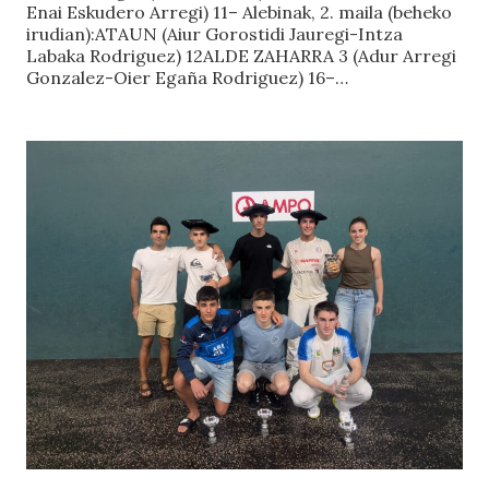
Enai Eskudero Arregi) 11– Alebinak, 2. maila (beheko
irudian):ATAUN (Aiur Gorostidi Jauregi-Intza
Labaka Rodriguez) 12ALDE ZAHARRA 3 (Adur Arregi
Gonzalez-Oier Egaña Rodriguez) 16–…