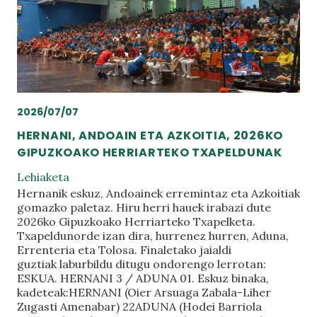
2026/07/07
HERNANI, ANDOAIN ETA AZKOITIA, 2026KO
GIPUZKOAKO HERRIARTEKO TXAPELDUNAK
Lehiaketa
Hernanik eskuz, Andoainek erremintaz eta Azkoitiak
gomazko paletaz. Hiru herri hauek irabazi dute
2026ko Gipuzkoako Herriarteko Txapelketa.
Txapeldunorde izan dira, hurrenez hurren, Aduna,
Errenteria eta Tolosa. Finaletako jaialdi
guztiak laburbildu ditugu ondorengo lerrotan:
ESKUA. HERNANI 3 / ADUNA 01. Eskuz binaka,
kadeteak:HERNANI (Oier Arsuaga Zabala-Liher
Zugasti Amenabar) 22ADUNA (Hodei Barriola