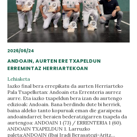
2026/06/24
ANDOAIN, AURTEN ERE TXAPELDUN
ERREMINTAZ HERRIARTEKOAN
Lehiaketa
Iazko final bera errepikatu da aurten Herriarteko
Pala Txapelketan: Andoain eta Errenteria aurrez
aurre. Eta iazko txapeldun bera izan du aurtengo
edizioak: Andoain. Bana berdindu dute bi herriek,
baina aldeko tanto kopuruak eman die garaipena
andoaindarrei; beraien bederatzigarren txapela da
aurtengoa: ANDOAIN 1 (73) / ERRENTERIA 1 (60).
ANDOAIN TXAPELDUN 1. Larruzko
paleta:ANDOAIN (Ibai Iradi Berasategi-Aritz…