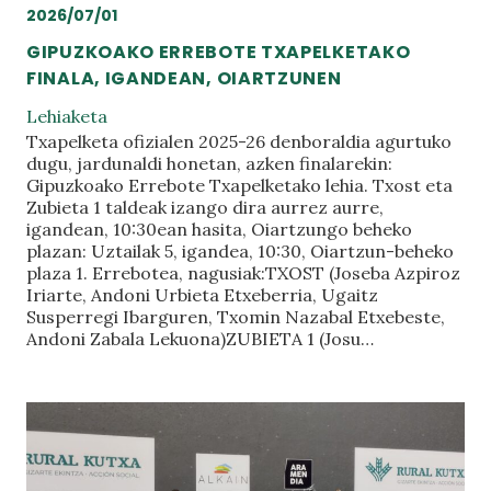
2026/07/01
GIPUZKOAKO ERREBOTE TXAPELKETAKO
FINALA, IGANDEAN, OIARTZUNEN
Lehiaketa
Txapelketa ofizialen 2025-26 denboraldia agurtuko
dugu, jardunaldi honetan, azken finalarekin:
Gipuzkoako Errebote Txapelketako lehia. Txost eta
Zubieta 1 taldeak izango dira aurrez aurre,
igandean, 10:30ean hasita, Oiartzungo beheko
plazan: Uztailak 5, igandea, 10:30, Oiartzun-beheko
plaza 1. Errebotea, nagusiak:TXOST (Joseba Azpiroz
Iriarte, Andoni Urbieta Etxeberria, Ugaitz
Susperregi Ibarguren, Txomin Nazabal Etxebeste,
Andoni Zabala Lekuona)ZUBIETA 1 (Josu…