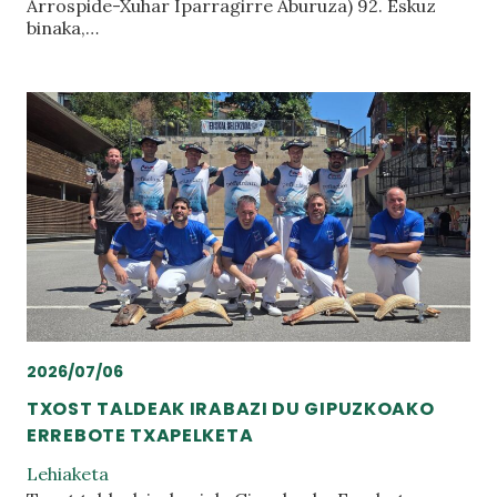
Arrospide-Xuhar Iparragirre Aburuza) 92. Eskuz
binaka,…
2026/07/06
TXOST TALDEAK IRABAZI DU GIPUZKOAKO
ERREBOTE TXAPELKETA
Lehiaketa