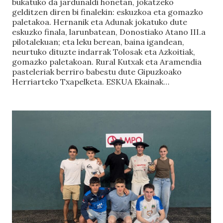
bukatuko da jardunaldi honetan, jokatzeko
gelditzen diren bi finalekin: eskuzkoa eta gomazko
paletakoa. Hernanik eta Adunak jokatuko dute
eskuzko finala, larunbatean, Donostiako Atano III.a
pilotalekuan; eta leku berean, baina igandean,
neurtuko dituzte indarrak Tolosak eta Azkoitiak,
gomazko paletakoan. Rural Kutxak eta Aramendia
pasteleriak berriro babestu dute Gipuzkoako
Herriarteko Txapelketa. ESKUA Ekainak…