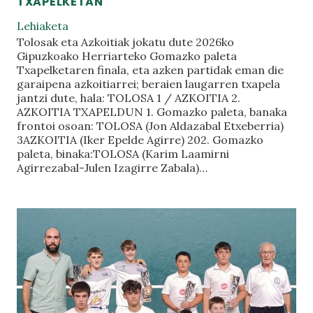
TXAPELKETAN
Lehiaketa
Tolosak eta Azkoitiak jokatu dute 2026ko
Gipuzkoako Herriarteko Gomazko paleta
Txapelketaren finala, eta azken partidak eman die
garaipena azkoitiarrei; beraien laugarren txapela
jantzi dute, hala: TOLOSA 1 / AZKOITIA 2.
AZKOITIA TXAPELDUN 1. Gomazko paleta, banaka
frontoi osoan: TOLOSA (Jon Aldazabal Etxeberria)
3AZKOITIA (Iker Epelde Agirre) 202. Gomazko
paleta, binaka:TOLOSA (Karim Laamirni
Agirrezabal-Julen Izagirre Zabala)…