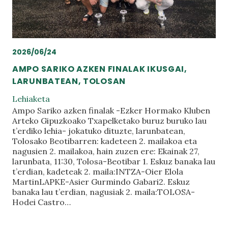
2026/06/24
AMPO SARIKO AZKEN FINALAK IKUSGAI,
LARUNBATEAN, TOLOSAN
Lehiaketa
Ampo Sariko azken finalak -Ezker Hormako Kluben
Arteko Gipuzkoako Txapelketako buruz buruko lau
t’erdiko lehia- jokatuko dituzte, larunbatean,
Tolosako Beotibarren: kadeteen 2. mailakoa eta
nagusien 2. mailakoa, hain zuzen ere: Ekainak 27,
larunbata, 11:30, Tolosa-Beotibar 1. Eskuz banaka lau
t’erdian, kadeteak 2. maila:INTZA-Oier Elola
MartinLAPKE-Asier Gurmindo Gabari2. Eskuz
banaka lau t’erdian, nagusiak 2. maila:TOLOSA-
Hodei Castro…