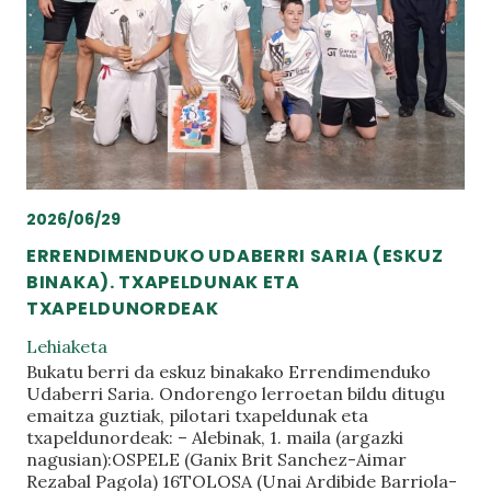
2026/06/29
ERRENDIMENDUKO UDABERRI SARIA (ESKUZ
BINAKA). TXAPELDUNAK ETA
TXAPELDUNORDEAK
Lehiaketa
Bukatu berri da eskuz binakako Errendimenduko
Udaberri Saria. Ondorengo lerroetan bildu ditugu
emaitza guztiak, pilotari txapeldunak eta
txapeldunordeak: – Alebinak, 1. maila (argazki
nagusian):OSPELE (Ganix Brit Sanchez-Aimar
Rezabal Pagola) 16TOLOSA (Unai Ardibide Barriola-