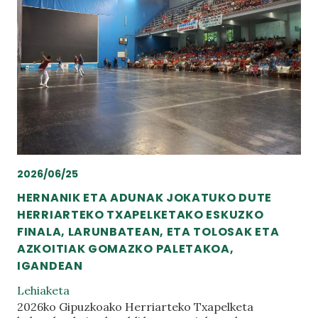
2026/06/25
HERNANIK ETA ADUNAK JOKATUKO DUTE
HERRIARTEKO TXAPELKETAKO ESKUZKO
FINALA, LARUNBATEAN, ETA TOLOSAK ETA
AZKOITIAK GOMAZKO PALETAKOA,
IGANDEAN
Lehiaketa
2026ko Gipuzkoako Herriarteko Txapelketa