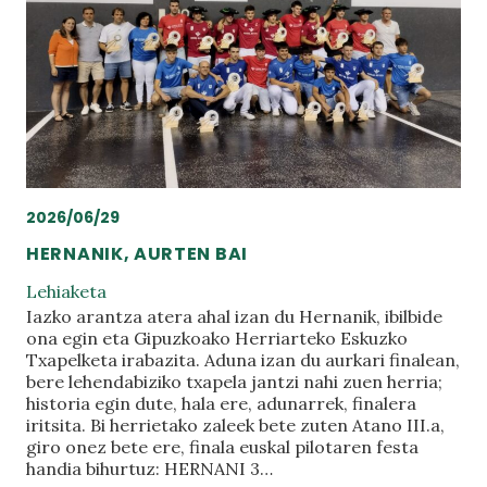
2026/06/29
HERNANIK, AURTEN BAI
Lehiaketa
Iazko arantza atera ahal izan du Hernanik, ibilbide
ona egin eta Gipuzkoako Herriarteko Eskuzko
Txapelketa irabazita. Aduna izan du aurkari finalean,
bere lehendabiziko txapela jantzi nahi zuen herria;
historia egin dute, hala ere, adunarrek, finalera
iritsita. Bi herrietako zaleek bete zuten Atano III.a,
giro onez bete ere, finala euskal pilotaren festa
handia bihurtuz: HERNANI 3…