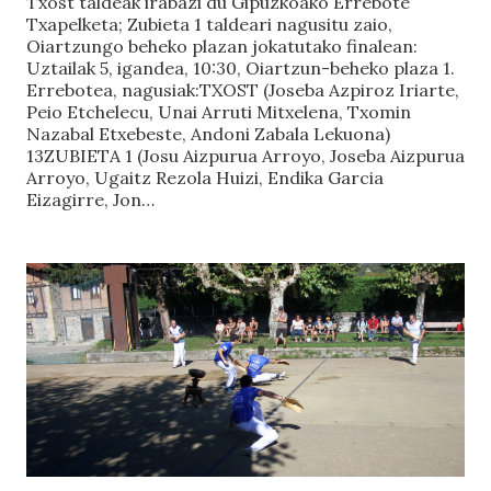
Txost taldeak irabazi du Gipuzkoako Errebote
Txapelketa; Zubieta 1 taldeari nagusitu zaio,
Oiartzungo beheko plazan jokatutako finalean:
Uztailak 5, igandea, 10:30, Oiartzun-beheko plaza 1.
Errebotea, nagusiak:TXOST (Joseba Azpiroz Iriarte,
Peio Etchelecu, Unai Arruti Mitxelena, Txomin
Nazabal Etxebeste, Andoni Zabala Lekuona)
13ZUBIETA 1 (Josu Aizpurua Arroyo, Joseba Aizpurua
Arroyo, Ugaitz Rezola Huizi, Endika Garcia
Eizagirre, Jon…