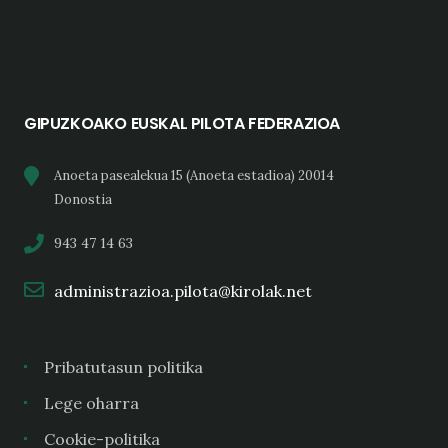
GIPUZKOAKO EUSKAL PILOTA FEDERAZIOA
Anoeta pasealekua 15 (Anoeta estadioa) 20014
Donostia
943 47 14 63
administrazioa.pilota@kirolak.net
Pribatutasun politika
Lege oharra
Cookie-politika