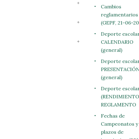
Cambios
reglamentarios
(GEPF, 21-06-20
Deporte escolar
CALENDARIO
(general)
Deporte escolar
PRESENTACIÓ
(general)
Deporte escola
(RENDIMIENTO)
Política de privacidad
REGLAMENTO
KOAKO EUSKAL PILOTA
AZIOA
Aviso legal
Fechas de
Campeonatos y
Política de cookies
eta pasealekua 15
plazos de
oeta estadioa) 20014