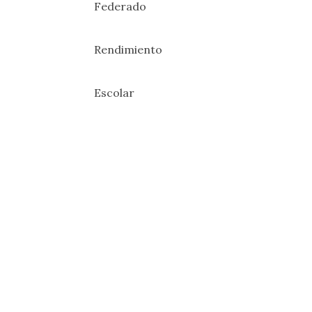
Federado
Rendimiento
Escolar
GIPUZ
FEDER
Ano
(An