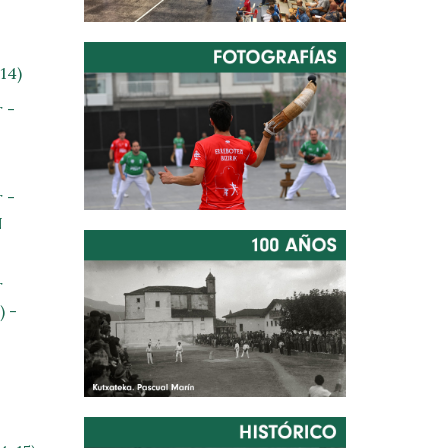
14)
 -
 -
N
r
 -