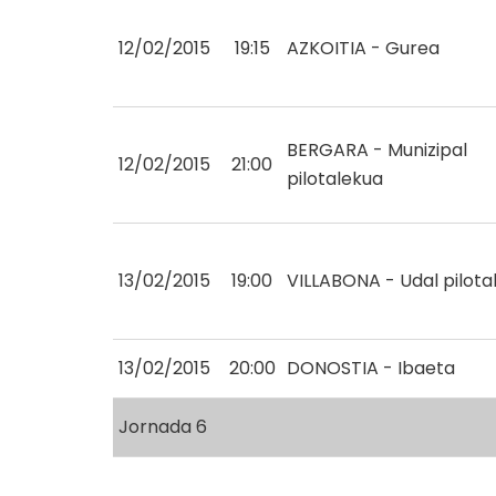
12/02/2015
19:15
AZKOITIA - Gurea
BERGARA - Munizipal
12/02/2015
21:00
pilotalekua
13/02/2015
19:00
VILLABONA - Udal pilota
13/02/2015
20:00
DONOSTIA - Ibaeta
Jornada 6