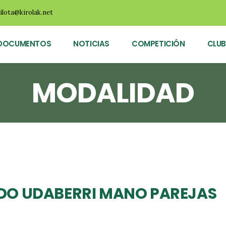
ilota@kirolak.net
DOCUMENTOS
NOTICIAS
COMPETICIÓN
CLUB
MODALIDAD
DO UDABERRI MANO PAREJAS