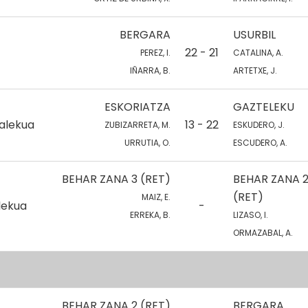
BERGARA
USURBIL
22 - 21
PEREZ, I.
CATALINA, A.
IÑARRA, B.
ARTETXE, J.
ESKORIATZA
GAZTELEKU
talekua
13 - 22
ZUBIZARRETA, M.
ESKUDERO, J.
URRUTIA, O.
ESCUDERO, A.
BEHAR ZANA 3 (RET)
BEHAR ZANA 
(RET)
MAIZ, E.
lekua
-
ERREKA, B.
LIZASO, I.
ORMAZABAL, A.
BEHAR ZANA 2 (RET)
BERGARA