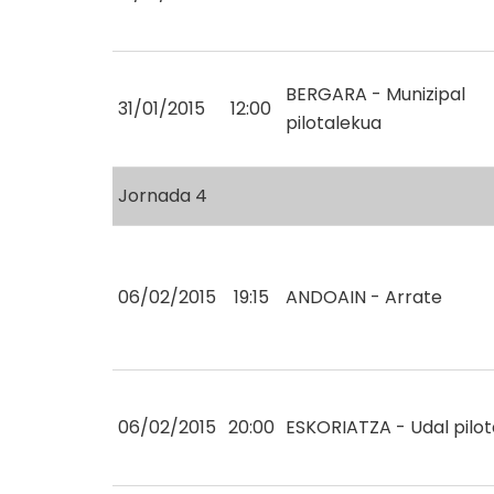
BERGARA - Munizipal
31/01/2015
12:00
pilotalekua
Jornada 4
06/02/2015
19:15
ANDOAIN - Arrate
06/02/2015
20:00
ESKORIATZA - Udal pilo