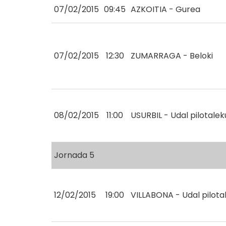
07/02/2015
09:45
AZKOITIA - Gurea
07/02/2015
12:30
ZUMARRAGA - Beloki
08/02/2015
11:00
USURBIL - Udal pilotale
Jornada 5
12/02/2015
19:00
VILLABONA - Udal pilota