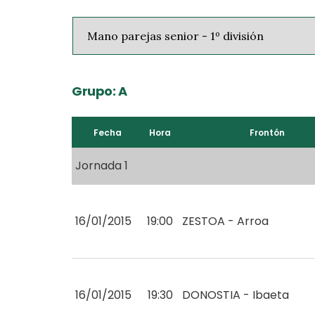
Grupo: A
Fecha
Hora
Frontón
Jornada 1
16/01/2015
19:00
ZESTOA - Arroa
16/01/2015
19:30
DONOSTIA - Ibaeta