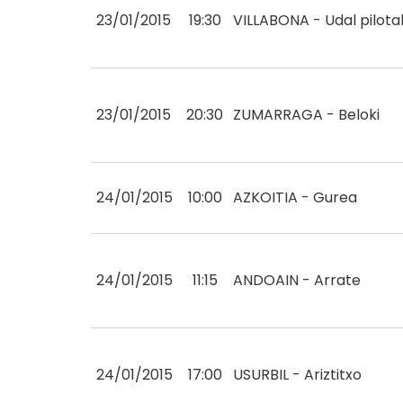
23/01/2015
19:30
VILLABONA - Udal pilota
23/01/2015
20:30
ZUMARRAGA - Beloki
24/01/2015
10:00
AZKOITIA - Gurea
24/01/2015
11:15
ANDOAIN - Arrate
24/01/2015
17:00
USURBIL - Ariztitxo