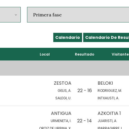
Calendario
Calendario De Resu
Local
Resultado
Visitante
ZESTOA
BELOKI
22 - 16
GELIS, A.
RODRIGUEZ, M.
SALEGI, U.
INTXAUSTI, A.
ANTIGUA
AZKOITIA 1
22 - 14
URMENETA, I.
JUARISTI, A.
ORTIZ DE URBINA, X.
IPARRAGIRRE, I.