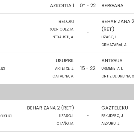
AZKOITIA 1
0* - 22
BERGARA
BELOKI
BEHAR ZANA 
(RET)
RODRIGUEZ, M.
-
INTXAUSTI, A.
LIZASO, I.
ORMAZABAL, A.
USURBIL
ANTIGUA
kua
15 - 22
ARTETXE, J.
URMENETA, I.
CATALINA, A.
ORTIZ DE URBINA, X
BEHAR ZANA 2 (RET)
GAZTELEKU
lekua
-
LIZASO, I.
ESKUDERO, J.
OTAÑO, M.
AIZPURU, J.