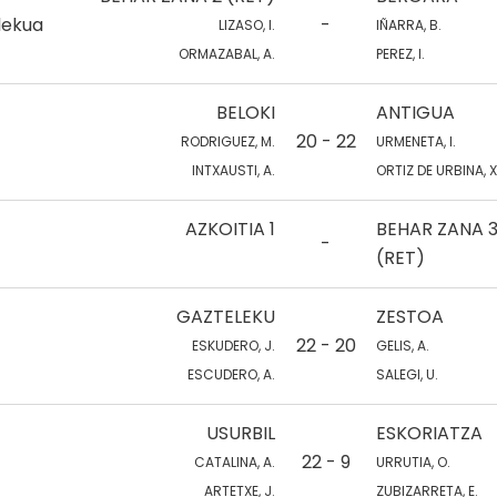
lekua
-
LIZASO, I.
IÑARRA, B.
ORMAZABAL, A.
PEREZ, I.
BELOKI
ANTIGUA
20 - 22
RODRIGUEZ, M.
URMENETA, I.
INTXAUSTI, A.
ORTIZ DE URBINA, X
AZKOITIA 1
BEHAR ZANA 
-
(RET)
GAZTELEKU
ZESTOA
22 - 20
ESKUDERO, J.
GELIS, A.
ESCUDERO, A.
SALEGI, U.
USURBIL
ESKORIATZA
22 - 9
CATALINA, A.
URRUTIA, O.
ARTETXE, J.
ZUBIZARRETA, E.