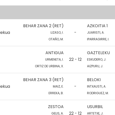
BEHAR ZANA 2 (RET)
AZKOITIA 1
lekua
-
LIZASO, I.
JUARISTI, A.
OTAÑO, M.
IPARRAGIRRE, I.
ANTIGUA
GAZTELEKU
22 - 12
URMENETA, I.
ESKUDERO, J.
ORTIZ DE URBINA, X.
AIZPURU, J.
BEHAR ZANA 3 (RET)
BELOKI
lekua
-
MAIZ, E.
INTXAUSTI, A.
ERREKA, B.
RODRIGUEZ, M.
ZESTOA
USURBIL
22 - 12
GELIS, A.
ARTETXE, J.