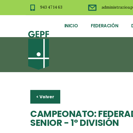
943 47 14 63
administrazioa.p
INICIO
FEDERACIÓN
< Volver
CAMPEONATO: FEDERA
SENIOR - 1º DIVISIÓN