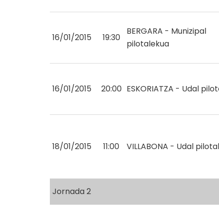
BERGARA - Munizipal
16/01/2015
19:30
pilotalekua
16/01/2015
20:00
ESKORIATZA - Udal pilo
18/01/2015
11:00
VILLABONA - Udal pilota
Jornada 2