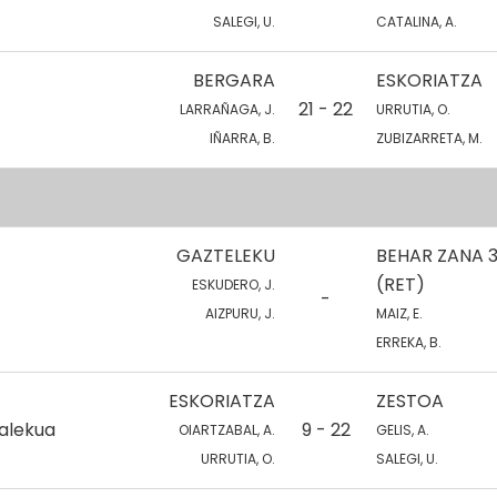
SALEGI, U.
CATALINA, A.
BERGARA
ESKORIATZA
21 - 22
LARRAÑAGA, J.
URRUTIA, O.
IÑARRA, B.
ZUBIZARRETA, M.
GAZTELEKU
BEHAR ZANA 
(RET)
ESKUDERO, J.
-
AIZPURU, J.
MAIZ, E.
ERREKA, B.
ESKORIATZA
ZESTOA
talekua
9 - 22
OIARTZABAL, A.
GELIS, A.
URRUTIA, O.
SALEGI, U.