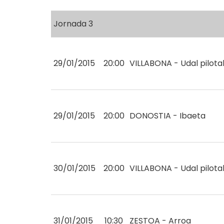
Jornada 3
29/01/2015
20:00
VILLABONA - Udal pilota
29/01/2015
20:00
DONOSTIA - Ibaeta
30/01/2015
20:00
VILLABONA - Udal pilota
31/01/2015
10:30
ZESTOA - Arroa