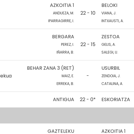
AZKOITIA 1
BELOKI
22 - 10
ANDUEZA, M.
VIANA, J.
IPARRAGIRRE, I.
INTXAUSTI, A.
BERGARA
ZESTOA
22 - 15
PEREZ, I.
GELIS, A.
IÑARRA, B.
SALEGI, U.
BEHAR ZANA 3 (RET)
USURBIL
lekua
-
MAIZ, E.
ZENDOIA, J.
ERREKA, B.
CATALINA, A.
ANTIGUA
22 - 0*
ESKORIATZA
GAZTELEKU
AZKOITIA 1