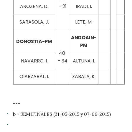
AROZENA, D.
- 21
IRADI, I.
SARASOLA, J.
LETE, M.
ANDOAIN-
DONOSTIA-PM
PM
40
NAVARRO, I.
- 34
ALTUNA, I.
OIARZABAL, I.
ZABALA, K.
---
b - SEMIFINALES (31-05-2015 y 07-06-2015)