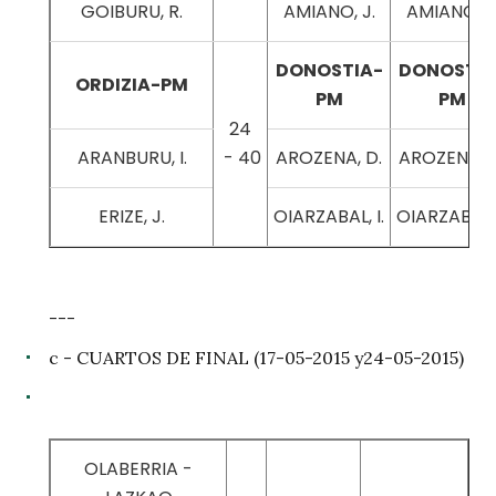
GOIBURU, R.
AMIANO, J.
AMIANO, J
DONOSTIA-
DONOSTIA
ORDIZIA-PM
PM
PM
24
ARANBURU, I.
- 40
AROZENA, D.
AROZENA, D
ERIZE, J.
OIARZABAL, I.
OIARZABAL, 
---
c - CUARTOS DE FINAL (17-05-2015 y24-05-2015)
OLABERRIA -