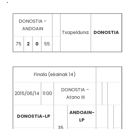
DONOSTIA –
ANDOAIN
Txapelduna:
DONOSTIA
75
2
0
55
Finala (ekainak 14)
DONOSTIA –
2015/06/14
11:00
Atano III
ANDOAIN-
DONOSTIA-LP
LP
35