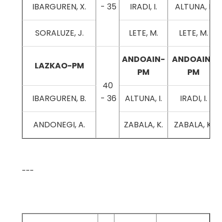
IBARGUREN, X.
- 35
IRADI, I.
ALTUNA, I.
SORALUZE, J.
LETE, M.
LETE, M.
ANDOAIN-
ANDOAIN-
LAZKAO-PM
PM
PM
40
IBARGUREN, B.
- 36
ALTUNA, I.
IRADI, I.
ANDONEGI, A.
ZABALA, K.
ZABALA, K.
---