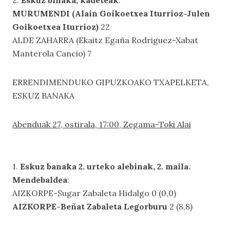
2.
Eskuz binaka, kadeteak
:
MURUMENDI (Alain Goikoetxea Iturrioz-Julen
Goikoetxea Iturrioz)
22
ALDE ZAHARRA (Ekaitz Egaña Rodriguez-Xabat
Manterola Cancio) 7
ERRENDIMENDUKO GIPUZKOAKO TXAPELKETA,
ESKUZ BANAKA
Abenduak 27, ostirala, 17:00, Zegama-Toki Alai
1.
Eskuz banaka 2. urteko alebinak, 2. maila.
Mendebaldea
:
AIZKORPE-Sugar Zabaleta Hidalgo 0 (0,0)
AIZKORPE-Beñat Zabaleta Legorburu
2 (8,8)