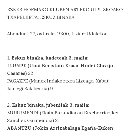
EZKER HORMAKO KLUBEN ARTEKO GIPUZKOAKO
TXAPELKETA, ESKUZ BINAKA
Abenduak 27, ostirala, 19:00, Itziar-Udalekoa
1.
Eskuz binaka, kadeteak 3. maila
:
ILUNPE (Unai Beristain Eraso-Hodei Clavijo
Casares)
22
PAGAZPE (Manex Indakoetxea Lizeaga-Xabat
Jauregi Salaberria) 9
2.
Eskuz binaka, jubenilak 3. maila
:
MURUMENDI (Ekain Barandiaran Etxeberria-Iker
Sanchez Garmendia) 21
ABANTZU (Jokin Arrizabalaga Egaña-Euken