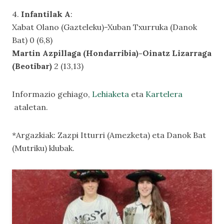
4.
Infantilak A
:
Xabat Olano (Gazteleku)-Xuban Txurruka (Danok
Bat) 0 (6,8)
Martin Azpillaga (Hondarribia)-Oinatz Lizarraga
(Beotibar)
2 (13,13)
Informazio gehiago,
Lehiaketa
eta
Kartelera
ataletan.
*Argazkiak: Zazpi Itturri (Amezketa) eta Danok Bat
(Mutriku) klubak.