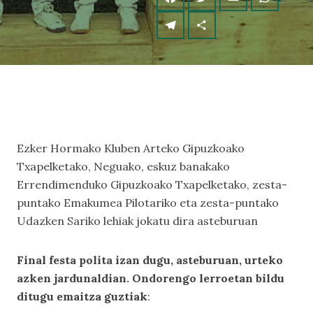
Ezker Hormako Kluben Arteko Gipuzkoako
Txapelketako, Neguako, eskuz banakako
Errendimenduko Gipuzkoako Txapelketako, zesta-
puntako Emakumea Pilotariko eta zesta-puntako
Udazken Sariko lehiak jokatu dira asteburuan
Final festa polita izan dugu, asteburuan, urteko
azken jardunaldian. Ondorengo lerroetan bildu
ditugu emaitza guztiak
: