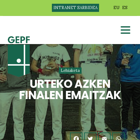
INTRANET SARBIDEA
EU
ES
Lehiaketa
URTEKO AZKEN
FINALEN EMAITZAK