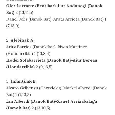
Oier Larrarte (Beotibar)-Lur Andonegi (Danok
Bat)
2 (13,11,5)
Danel Solis (Danok Bat)-Aratz Arrieta (Danok Bat) 1
(7,13,0)
2.
Alebinak A
:
Aritz Barrios (Danok Bat)-Bixen Martinez
(Hondarribia) 1 (13,8,4)
Hodei Solabarrieta (Danok Bat)-Aiur Bereau
(Hondarribia)
2 (9,13,5)
3.
Infantilak B
:
Alvaro Gelbenzu (Gazteleku)-Markel Alberdi (Danok
Bat) 1 (7,13,3)
Ian Alberdi (Danok Bat)-Xanet Arrizabalaga
(Danok Bat)
2 (13,10,5)