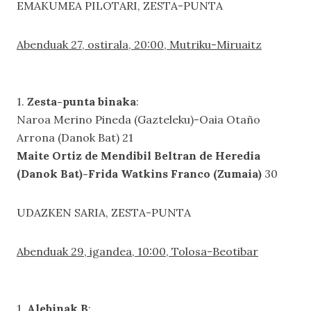
EMAKUMEA PILOTARI, ZESTA-PUNTA
Abenduak 27, ostirala, 20:00, Mutriku-Miruaitz
1.
Zesta-punta binaka
:
Naroa Merino Pineda (Gazteleku)-Oaia Otaño
Arrona (Danok Bat) 21
Maite Ortiz de Mendibil Beltran de Heredia
(Danok Bat)-Frida Watkins Franco (Zumaia)
30
UDAZKEN SARIA, ZESTA-PUNTA
Abenduak 29, igandea, 10:00, Tolosa-Beotibar
1.
Alebinak B
: