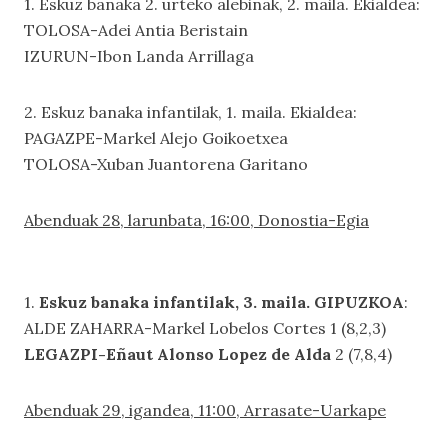
1. Eskuz banaka 2. urteko alebinak, 2. maila. Ekialdea:
TOLOSA-Adei Antia Beristain
IZURUN-Ibon Landa Arrillaga
2. Eskuz banaka infantilak, 1. maila. Ekialdea:
PAGAZPE-Markel Alejo Goikoetxea
TOLOSA-Xuban Juantorena Garitano
Abenduak 28, larunbata, 16:00, Donostia-Egia
1.
Eskuz banaka infantilak, 3. maila. GIPUZKOA
:
ALDE ZAHARRA-Markel Lobelos Cortes 1 (8,2,3)
LEGAZPI-Eñaut Alonso Lopez de Alda
2 (7,8,4)
Abenduak 29, igandea, 11:00, Arrasate-Uarkape