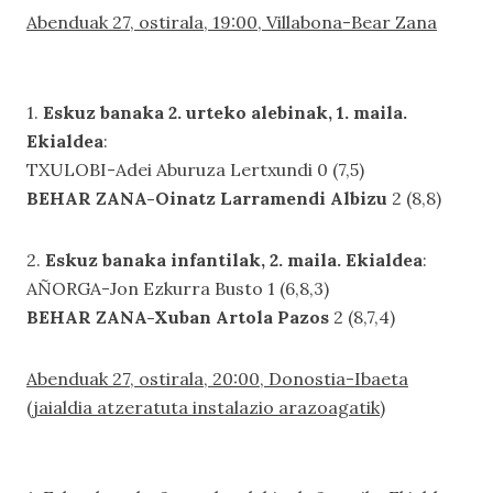
Abenduak 27, ostirala, 19:00, Villabona-Bear Zana
1.
Eskuz banaka 2. urteko alebinak, 1. maila.
Ekialdea
:
TXULOBI-Adei Aburuza Lertxundi 0 (7,5)
BEHAR ZANA-Oinatz Larramendi Albizu
2 (8,8)
2.
Eskuz banaka infantilak, 2. maila. Ekialdea
:
AÑORGA-Jon Ezkurra Busto 1 (6,8,3)
BEHAR ZANA-Xuban Artola Pazos
2 (8,7,4)
Abenduak 27, ostirala, 20:00, Donostia-Ibaeta
(jaialdia atzeratuta instalazio arazoagatik)