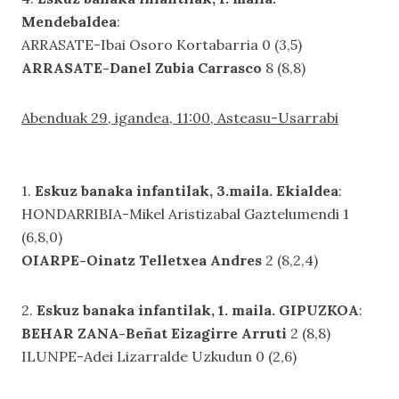
Mendebaldea
:
ARRASATE-Ibai Osoro Kortabarria 0 (3,5)
ARRASATE-Danel Zubia Carrasco
8 (8,8)
Abenduak 29, igandea, 11:00, Asteasu-Usarrabi
1.
Eskuz banaka infantilak, 3.maila. Ekialdea
:
HONDARRIBIA-Mikel Aristizabal Gaztelumendi 1
(6,8,0)
OIARPE-Oinatz Telletxea Andres
2 (8,2,4)
2.
Eskuz banaka infantilak, 1. maila. GIPUZKOA
:
BEHAR ZANA-Beñat Eizagirre Arruti
2 (8,8)
ILUNPE-Adei Lizarralde Uzkudun 0 (2,6)