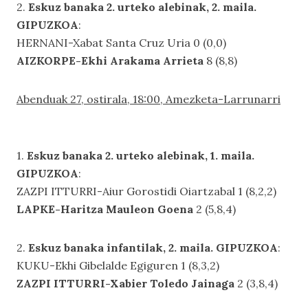
2.
Eskuz banaka 2. urteko alebinak, 2. maila.
GIPUZKOA
:
HERNANI-Xabat Santa Cruz Uria 0 (0,0)
AIZKORPE-Ekhi Arakama Arrieta
8 (8,8)
Abenduak 27, ostirala, 18:00, Amezketa-Larrunarri
1.
Eskuz banaka 2. urteko alebinak, 1. maila.
GIPUZKOA
:
ZAZPI ITTURRI-Aiur Gorostidi Oiartzabal 1 (8,2,2)
LAPKE-Haritza Mauleon Goena
2 (5,8,4)
2.
Eskuz banaka infantilak, 2. maila. GIPUZKOA
:
KUKU-Ekhi Gibelalde Egiguren 1 (8,3,2)
ZAZPI ITTURRI-Xabier Toledo Jainaga
2 (3,8,4)