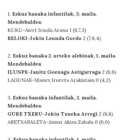
1.
Eskuz banaka infantilak, 3. maila.
Mendebaldea
:
KUKU-Aiert Iraola Arana 1 (8,7,3)
BELOKI-Jokin Leunda Gordo
2 (7,8,4)
2.
Eskuz banaka 2. urteko alebinak, 1. maila.
Mendebaldea
:
ILUNPE-Janitz Goenaga Astigarraga
2 (8,8)
LAGUNAK-Manex Irureta Arakistain 0 (4,2)
3.
Eskuz banaka infantilak, 2. maila.
Mendebaldea
:
GURE TXERU-Jokin Txueka Arregi
2 (8,8)
ARETXABALETA-Aimar Akizu Zabala 0 (6,0)
4.
Eskuz banaka infantilak, 1. maila.