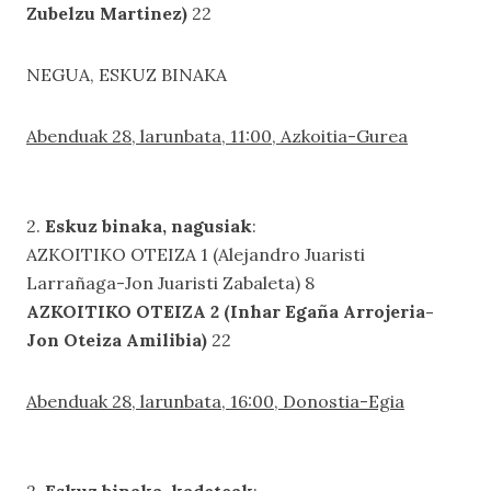
Zubelzu Martinez)
22
NEGUA, ESKUZ BINAKA
Abenduak 28, larunbata, 11:00, Azkoitia-Gurea
2.
Eskuz binaka, nagusiak
:
AZKOITIKO OTEIZA 1 (Alejandro Juaristi
Larrañaga-Jon Juaristi Zabaleta) 8
AZKOITIKO OTEIZA 2 (Inhar Egaña Arrojeria-
Jon Oteiza Amilibia)
22
Abenduak 28, larunbata, 16:00, Donostia-Egia