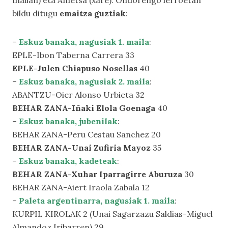
mailan) eta Ametsa (xare). Ondorengo lerroetan
bildu ditugu
emaitza guztiak
:
–
Eskuz banaka, nagusiak 1. maila
:
EPLE-Ibon Taberna Carrera 33
EPLE-Julen Chiapuso Nosellas
40
–
Eskuz banaka, nagusiak 2. maila
:
ABANTZU-Oier Alonso Urbieta 32
BEHAR ZANA-Iñaki Elola Goenaga
40
–
Eskuz banaka, jubenilak
:
BEHAR ZANA-Peru Cestau Sanchez 20
BEHAR ZANA-Unai Zufiria Mayoz
35
–
Eskuz banaka, kadeteak
:
BEHAR ZANA-Xuhar Iparragirre Aburuza
30
BEHAR ZANA-Aiert Iraola Zabala 12
–
Paleta argentinarra, nagusiak 1. maila
:
KURPIL KIROLAK 2 (Unai Sagarzazu Saldias-Miguel
Almandoz Iribarren) 29