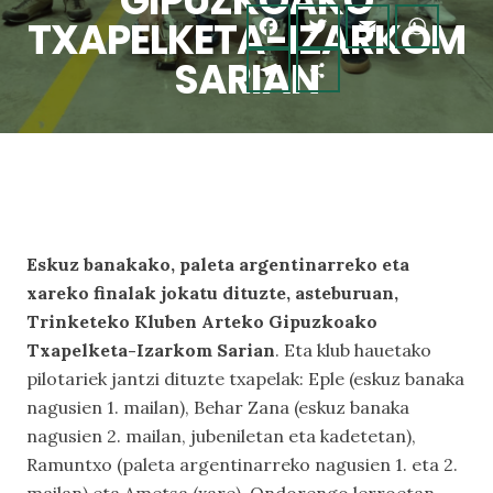
GIPUZKOAKO
TXAPELKETA-IZARKOM
SARIAN
Eskuz banakako, paleta argentinarreko eta
xareko finalak jokatu dituzte, asteburuan,
Trinketeko Kluben Arteko Gipuzkoako
Txapelketa-Izarkom Sarian
. Eta klub hauetako
pilotariek jantzi dituzte txapelak: Eple (eskuz banaka
nagusien 1. mailan), Behar Zana (eskuz banaka
nagusien 2. mailan, jubeniletan eta kadetetan),
Ramuntxo (paleta argentinarreko nagusien 1. eta 2.