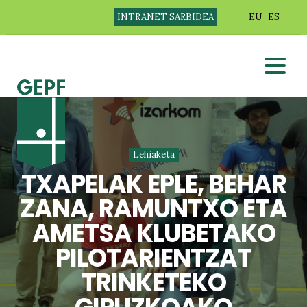
INTRANET SARBIDEA
EU
ES
Lehiaketa
TXAPELAK EPLE, BEHAR
ZANA, RAMUNTXO ETA
AMETSA KLUBETAKO
PILOTARIENTZAT
TRINKETEKO