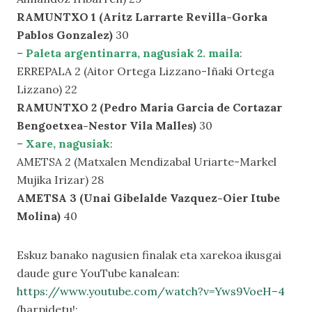
RAMUNTXO 1 (Aritz Larrarte Revilla-Gorka
Pablos Gonzalez)
30
–
Paleta argentinarra, nagusiak 2. maila
:
ERREPALA 2 (Aitor Ortega Lizzano-Iñaki Ortega
Lizzano) 22
RAMUNTXO 2 (Pedro Maria Garcia de Cortazar
Bengoetxea-Nestor Vila Malles)
30
–
Xare, nagusiak
:
AMETSA 2 (Matxalen Mendizabal Uriarte-Markel
Mujika Irizar) 28
AMETSA 3 (Unai Gibelalde Vazquez-Oier Itube
Molina)
40
Eskuz banako nagusien finalak eta xarekoa ikusgai
daude gure YouTube kanalean:
https://www.youtube.com/watch?v=Yws9VoeH–4
(harpidetu!: