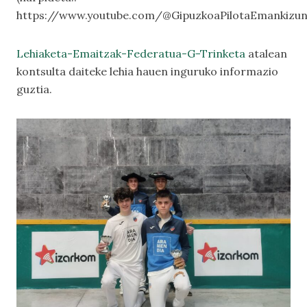
https://www.youtube.com/@GipuzkoaPilotaEmankizun
Lehiaketa-Emaitzak-Federatua-G-Trinketa
atalean
kontsulta daiteke lehia hauen inguruko informazio
guztia.