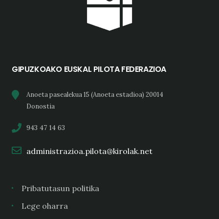
GIPUZKOAKO EUSKAL PILOTA FEDERAZIOA
Anoeta pasealekua 15 (Anoeta estadioa) 20014
Donostia
943 47 14 63
administrazioa.pilota@kirolak.net
Pribatutasun politika
Lege oharra