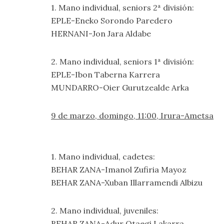
1. Mano individual, seniors 2ª división:
EPLE-Eneko Sorondo Paredero
HERNANI-Jon Jara Aldabe
2. Mano individual, seniors 1ª división:
EPLE-Ibon Taberna Karrera
MUNDARRO-Oier Gurutzealde Arka
9 de marzo, domingo, 11:00, Irura-Ametsa
1. Mano individual, cadetes:
BEHAR ZANA-Imanol Zufiria Mayoz
BEHAR ZANA-Xuban Illarramendi Albizu
2. Mano individual, juveniles:
BEHAR ZANA-Adur Otaegi Lakarra