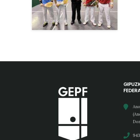
GIPUZ
FEDER
Ano
(An
Don
943