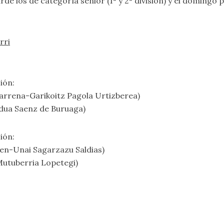
arde los de categoría senior (1ª y 2ª división) y el domingo 
rri
ión:
rrena-Garikoitz Pagola Urtizberea)
dua Saenz de Buruaga)
ión:
en-Unai Sagarzazu Saldias)
utuberria Lopetegi)