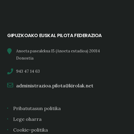
GIPUZKOAKO EUSKAL PILOTA FEDERAZIOA
Anoeta pasealekua 15 (Anoeta estadioa) 20014
Donostia
943 47 14 63
administrazioa.pilota@kirolak.net
Pribatutasun politika
Lege oharra
Cookie-politika