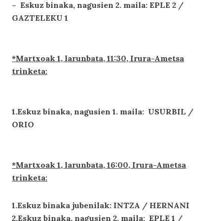
– Eskuz binaka, nagusien 2. maila: EPLE 2 /
GAZTELEKU 1
*Martxoak 1, larunbata, 11:30, Irura-Ametsa
trinketa:
1.Eskuz binaka, nagusien 1. maila: USURBIL /
ORIO
*Martxoak 1, larunbata, 16:00, Irura-Ametsa
trinketa:
1.Eskuz binaka jubenilak: INTZA / HERNANI
2.Eskuz binaka, nagusien 2. maila: EPLE 1 /