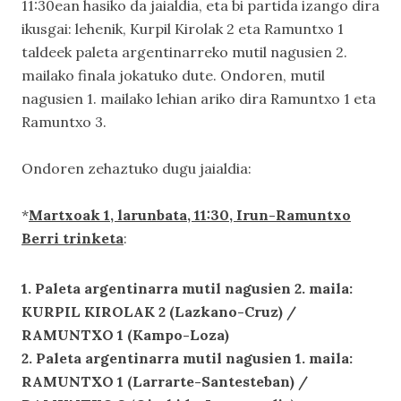
11:30ean hasiko da jaialdia, eta bi partida izango dira
ikusgai: lehenik, Kurpil Kirolak 2 eta Ramuntxo 1
taldeek paleta argentinarreko mutil nagusien 2.
mailako finala jokatuko dute. Ondoren, mutil
nagusien 1. mailako lehian ariko dira Ramuntxo 1 eta
Ramuntxo 3.
Ondoren zehaztuko dugu jaialdia:
*
Martxoak 1, larunbata, 11:30, Irun-Ramuntxo
Berri trinketa
:
1. Paleta argentinarra mutil nagusien 2. maila:
KURPIL KIROLAK 2 (Lazkano-Cruz) /
RAMUNTXO 1 (Kampo-Loza)
2. Paleta argentinarra mutil nagusien 1. maila:
RAMUNTXO 1 (Larrarte-Santesteban) /