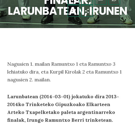
FINALAK,
LARUNBATEAN, IRUNEN
Nagusien 1. mailan Ramuntxo 1 eta Ramuntxo 3
lehiatuko dira, eta Kurpil Kirolak 2 eta Ramuntxo 1
nagusien 2. mailan.
Larunbatean (2014-03-01) jokatuko dira 2013-
2014ko Trinketeko Gipuzkoako Elkarteen
Arteko Txapelketako paleta argentinarreko
finalak, Irungo Ramuntxo Berri trinketean.