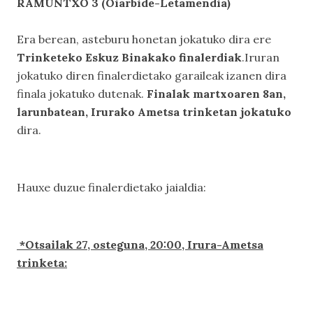
RAMUNTXO 3 (Oiarbide-Letamendia)
Era berean, asteburu honetan jokatuko dira ere
Trinketeko Eskuz Binakako finalerdiak
.Iruran
jokatuko diren finalerdietako garaileak izanen dira
finala jokatuko dutenak.
Finalak martxoaren 8an,
larunbatean, Irurako Ametsa trinketan jokatuko
dira.
Hauxe duzue finalerdietako jaialdia:
*Otsailak 27, osteguna, 20:00, Irura-Ametsa
trinketa: