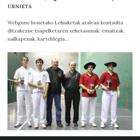
URNIETA
Webgune honetako
Lehiaketak
atalean kontsulta
ditzakezue txapelketaren xehetasunak: emaitzak,
sailkapenak, karteldegia…