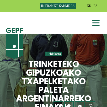
INTRANET SARBIDEA
EU
ES
Lehiaketa
TRINKETEKO
GIPUZKOAKO
TXAPELKETAKO
PALETA
ARGENTINARREKO