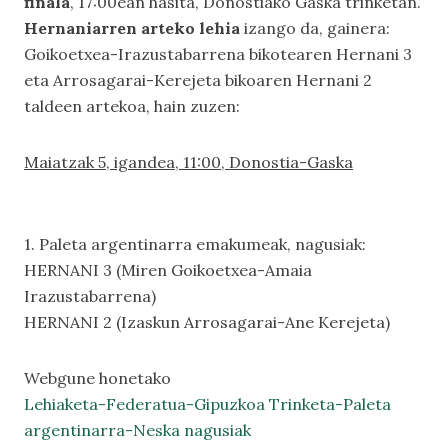
finala
, 17:00ean hasita, Donostiako Gaska trinketan.
Hernaniarren arteko lehia
izango da, gainera:
Goikoetxea-Irazustabarrena bikotearen Hernani 3
eta Arrosagarai-Kerejeta bikoaren Hernani 2
taldeen artekoa, hain zuzen:
Maiatzak 5, igandea, 11:00, Donostia-Gaska
1. Paleta argentinarra emakumeak, nagusiak:
HERNANI 3 (Miren Goikoetxea-Amaia
Irazustabarrena)
HERNANI 2 (Izaskun Arrosagarai-Ane Kerejeta)
Webgune honetako
Lehiaketa-Federatua-Gipuzkoa Trinketa-Paleta
argentinarra-Neska nagusiak