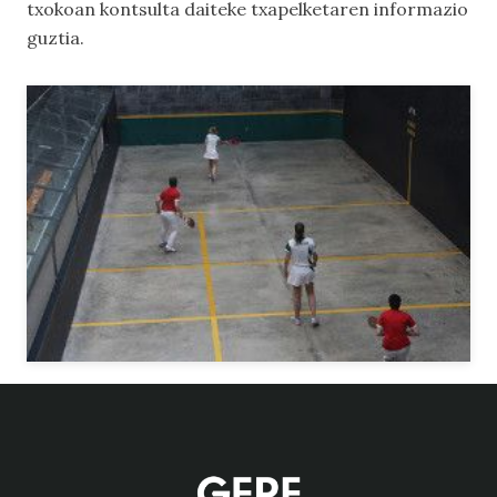
txokoan kontsulta daiteke txapelketaren informazio
guztia.