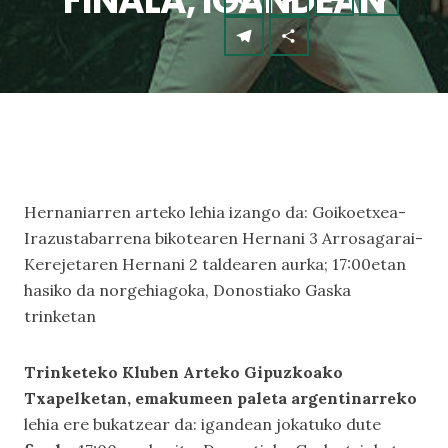
FINALA, IGANDEAN
Hernaniarren arteko lehia izango da: Goikoetxea-
Irazustabarrena bikotearen Hernani 3 Arrosagarai-
Kerejetaren Hernani 2 taldearen aurka; 17:00etan
hasiko da norgehiagoka, Donostiako Gaska
trinketan
Trinketeko Kluben Arteko Gipuzkoako
Txapelketan, emakumeen paleta argentinarreko
lehia ere bukatzear da: igandean jokatuko dute