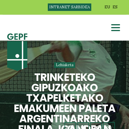
INTRANET SARBIDEA
EU
ES
Lehiaketa
TRINKETEKO
GIPUZKOAKO
TXAPELKETAKO
EMAKUMEEN PALETA
ARGENTINARREKO