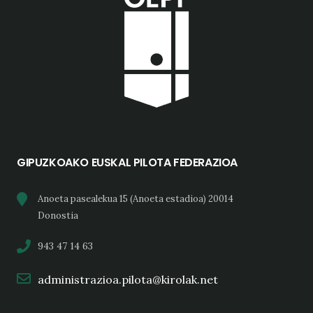
GIPUZKOAKO EUSKAL PILOTA FEDERAZIOA
Anoeta pasealekua 15 (Anoeta estadioa) 20014
Donostia
943 47 14 63
administrazioa.pilota@kirolak.net