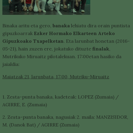
Binaka aritu eta gero,
banaka
lehiatu dira orain puntista
gipuzkoarrak
Ezker Hormako Elkarteen Arteko
Gipuzkoako Txapelketan
. Eta larunbat honetan (2016-
05-21), hain zuzen ere, jokatuko dituzte
finalak
,
Mutrikuko Miruaitz pilotalekuan. 17:00etan hasiko da
jaialdia:
Maiatzak 21, larunbata, 17:00, Mutriku-Miruaitz
1. Zesta-punta banaka, kadeteak: LOPEZ (Zumaia) /
AGIRRE, E. (Zumaia)
2. Zesta-punta banaka, nagusiak 2. maila: MANZISIDOR,
M. (Danok Bat) / AGIRRE (Zumaia)