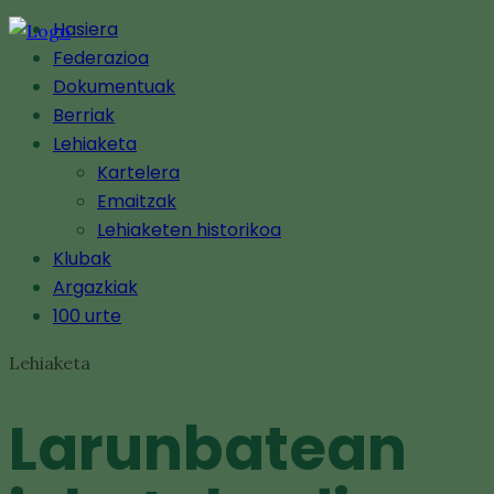
Hasiera
Federazioa
Dokumentuak
Berriak
Lehiaketa
Kartelera
Emaitzak
Lehiaketen historikoa
Klubak
Argazkiak
100 urte
Lehiaketa
Larunbatean