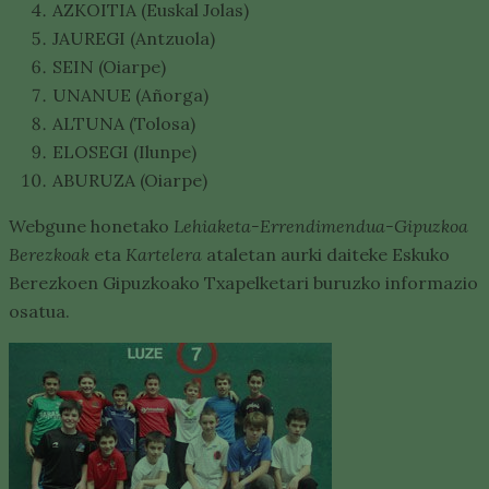
AZKOITIA (Euskal Jolas)
JAUREGI (Antzuola)
SEIN (Oiarpe)
UNANUE (Añorga)
ALTUNA (Tolosa)
ELOSEGI (Ilunpe)
ABURUZA (Oiarpe)
Webgune honetako
Lehiaketa-Errendimendua-Gipuzkoa
Berezkoak
eta
Kartelera
ataletan aurki daiteke Eskuko
Berezkoen Gipuzkoako Txapelketari buruzko informazio
osatua.