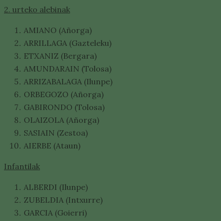
2. urteko alebinak
AMIANO (Añorga)
ARRILLAGA (Gazteleku)
ETXANIZ (Bergara)
AMUNDARAIN (Tolosa)
ARRIZABALAGA (Ilunpe)
ORBEGOZO (Añorga)
GABIRONDO (Tolosa)
OLAIZOLA (Añorga)
SASIAIN (Zestoa)
AIERBE (Ataun)
Infantilak
ALBERDI (Ilunpe)
ZUBELDIA (Intxurre)
GARCIA (Goierri)