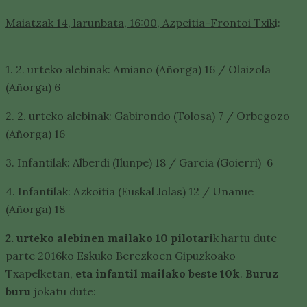
Maiatzak 14, larunbata, 16:00, Azpeitia-Frontoi Txik
i:
1. 2. urteko alebinak: Amiano (Añorga) 16 / Olaizola
(Añorga) 6
2. 2. urteko alebinak: Gabirondo (Tolosa) 7 / Orbegozo
(Añorga) 16
3. Infantilak: Alberdi (Ilunpe) 18 / Garcia (Goierri) 6
4. Infantilak: Azkoitia (Euskal Jolas) 12 / Unanue
(Añorga) 18
2. urteko alebinen mailako 10 pilotari
k hartu dute
parte 2016ko Eskuko Berezkoen Gipuzkoako
Txapelketan,
eta infantil mailako beste 10k
.
Buruz
buru
jokatu dute: