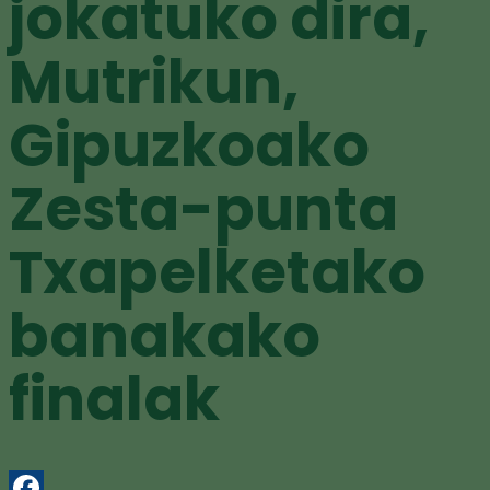
jokatuko dira,
Mutrikun,
Gipuzkoako
Zesta-punta
Txapelketako
banakako
finalak