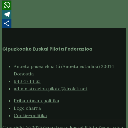
Email
WhatsApp
Telegram
Share
Gipuzkoako Euskal Pilota Federazioa
Anoeta pasealekua 15 (Anoeta estadioa) 20014
Donostia
943 47 14 63
administrazioa.pilota@kirolak.net
Pribatutasun politika
Lege oharra
Cookie-politika
Copyright (c) 2025 Gipuzkoako Euskal Pilota Federazioa