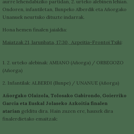
aurre lehendabiziko partidan, 2. urteko alebinen lehian.
Ondoren, infantiletan, Ilunpeko Alberdik eta Añorgako
Unanuek neurtuko dituzte indarrak.
Hona hemen finalen jaialdia:
Maiatzak 21, larunbata, 17:30, Azpeitia-Frontoi Txiki
:
1. 2. urteko alebinak: AMIANO (Añorga) / ORBEGOZO
(Añorga)
2. Infantilak: ALBERDI (Ilunpe) / UNANUE (Añorga)
Añorgako Olaizola, Tolosako Gabirondo, Goierriko
Garcia eta Euskal Jolaseko Azkoitia finalen
atarian
gelditu dira. Hain zuzen ere, hauxek dira
finalerdietako emaitzak: