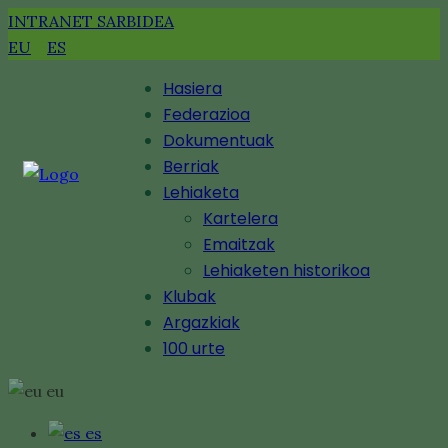
INTRANET SARBIDEA
EU
ES
Hasiera
Federazioa
Dokumentuak
Berriak
Lehiaketa
Kartelera
Emaitzak
Lehiaketen historikoa
Klubak
Argazkiak
100 urte
eu
es