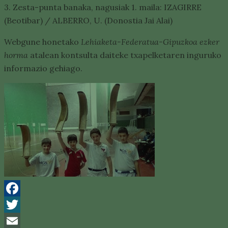
3. Zesta-punta banaka, nagusiak 1. maila: IZAGIRRE
(Beotibar) / ALBERRO, U. (Donostia Jai Alai)
Webgune honetako
Lehiaketa-Federatua-Gipuzkoa ezker
horma
atalean kontsulta daiteke txapelketaren inguruko
informazio gehiago.
Facebook
Twitter