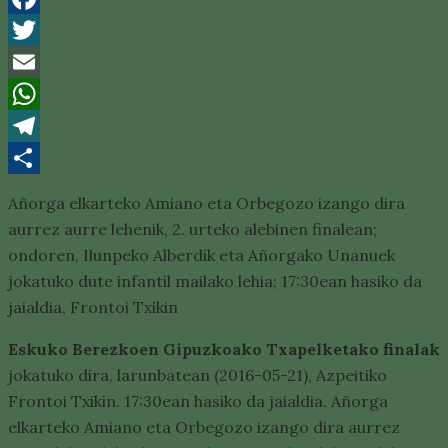
Facebook
Twitter
Email
WhatsApp
Telegram
Share
Añorga elkarteko Amiano eta Orbegozo izango dira
aurrez aurre lehenik, 2. urteko alebinen finalean;
ondoren, Ilunpeko Alberdik eta Añorgako Unanuek
jokatuko dute infantil mailako lehia; 17:30ean hasiko da
jaialdia, Frontoi Txikin
Eskuko Berezkoen Gipuzkoako Txapelketako finalak
jokatuko dira, larunbatean (2016-05-21), Azpeitiko
Frontoi Txikin.
17:30ean hasiko da jaialdia. Añorga
elkarteko Amiano eta Orbegozo izango dira aurrez