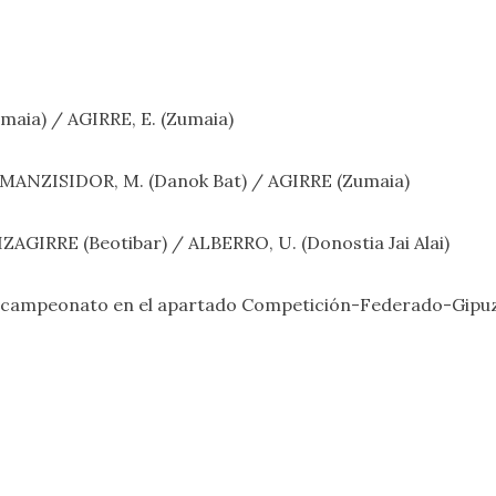
umaia) / AGIRRE, E. (Zumaia)
ón: MANZISIDOR, M. (Danok Bat) / AGIRRE (Zumaia)
: IZAGIRRE (Beotibar) / ALBERRO, U. (Donostia Jai Alai)
l campeonato en el apartado
Competición-Federado-Gipuz