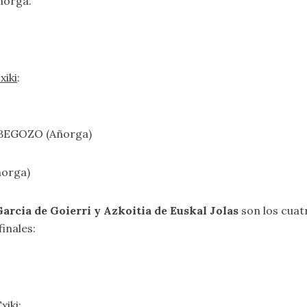
ñorga.
xiki
:
ORBEGOZO (Añorga)
ñorga)
arcia de Goierri y Azkoitia de Euskal Jolas
son los cuat
finales:
xiki
: