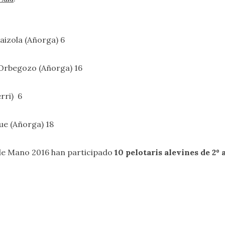
laizola (Añorga) 6
/ Orbegozo (Añorga) 16
erri) 6
nue (Añorga) 18
de Mano 2016 han participado
10 pelotaris alevines de 2º 