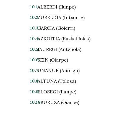
ALBERDI (Ilunpe)
ZUBELDIA (Intxurre)
GARCIA (Goierri)
AZKOITIA (Euskal Jolas)
JAUREGI (Antzuola)
SEIN (Oiarpe)
UNANUE (Añorga)
ALTUNA (Tolosa)
ELOSEGI (Ilunpe)
ABURUZA (Oiarpe)