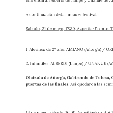
enfrentarán Alberdi de Ilunpe y Unanue de A
A continuación detallamos el festival:
Sábado, 21 de mayo, 17:30, Azpeitia-Frontoi T
1. Alevines de 2º año: AMIANO (Añorga) / 
2. Infantiles: ALBERDI (Ilunpe) / UNANUE (A
Olaizola de Añorga, Gabirondo de Tolosa, G
puertas de las finales
. Así quedaron las semi
14 de mayo, sábado, 16:00, Azpeitia-Frontoi T