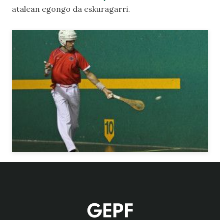
atalean egongo da eskuragarri.