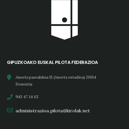
GIPUZKOAKO EUSKAL PILOTA FEDERAZIOA
Anoeta pasealekua 15 (Anoeta estadioa) 20014
Donostia
943 47 14 63
administrazioa.pilota@kirolak.net