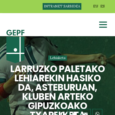
INTRANET SARBIDEA
EU
ES
Lehiaketa
LARRUZKO PALETAKO
LEHIAREKIN HASIKO
DA, ASTEBURUAN,
KLUBEN ARTEKO
GIPUZKOAKO