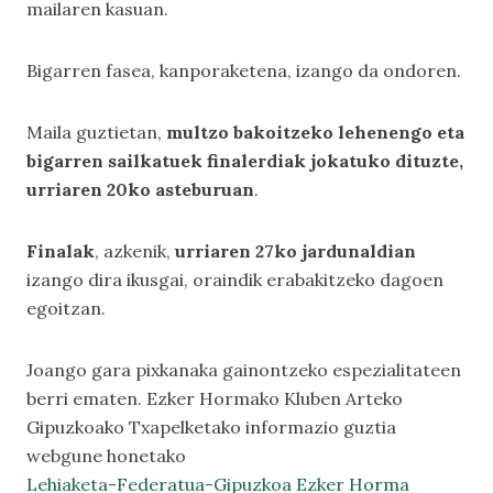
mailaren kasuan.
Bigarren fasea, kanporaketena, izango da ondoren.
Maila guztietan,
multzo bakoitzeko lehenengo eta
bigarren sailkatuek finalerdiak jokatuko dituzte,
urriaren 20ko asteburuan
.
Finalak
, azkenik,
urriaren 27ko jardunaldian
izango dira ikusgai, oraindik erabakitzeko dagoen
egoitzan.
Joango gara pixkanaka gainontzeko espezialitateen
berri ematen. Ezker Hormako Kluben Arteko
Gipuzkoako Txapelketako informazio guztia
webgune honetako
Lehiaketa-Federatua-Gipuzkoa Ezker Horma