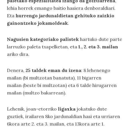
paletako espezialitatea izango da goiztiarrena
,
lehia horrek emango baitio hasiera denboraldiari.
Eta
hurrengo jardunaldietan gehituko zaizkio
gainontzeko jokamoldeak
.
Nagusien kategoriako palistek
hartuko dute parte
larruzko paleta txapelketan, eta
1., 2. eta 3. mailan
ariko dira.
Denera,
25 taldek eman du izena
: 8 lehenengo
mailan (bi multzotan banatuta), 11 bigarren
mailan (beste bi multzotan) eta 6 talde hirugarren
mailan (multzo bakarrean).
Lehenik, joan-etorriko
ligaxka
jokatuko dute
guztiek, irailaren 8ko jardunaldian hasi eta urriaren
6kora arte 2. eta 3. mailan, eta 13kora arte 1.