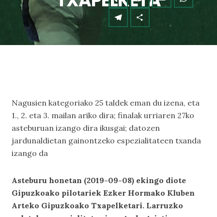
TXAPELKETA
Nagusien kategoriako 25 taldek eman du izena, eta
1., 2. eta 3. mailan ariko dira; finalak urriaren 27ko
asteburuan izango dira ikusgai; datozen
jardunaldietan gainontzeko espezialitateen txanda
izango da
Asteburu honetan (2019-09-08) ekingo diote
Gipuzkoako pilotariek Ezker Hormako Kluben
Arteko Gipuzkoako Txapelketari. Larruzko