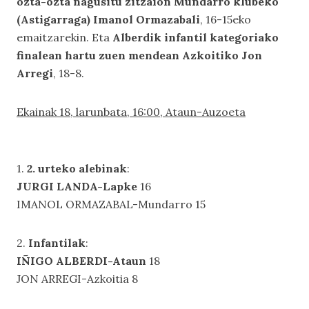
ozta-ozta nagusitu zitzaion Mundarro klubeko
(Astigarraga) Imanol Ormazabali
, 16-15eko
emaitzarekin. Eta
Alberdik infantil kategoriako
finalean hartu zuen mendean Azkoitiko Jon
Arregi
, 18-8.
Ekainak 18, larunbata, 16:00, Ataun-Auzoeta
1.
2. urteko alebinak
:
JURGI LANDA-Lapke
16
IMANOL ORMAZABAL-Mundarro 15
2.
Infantilak
:
IÑIGO ALBERDI-Ataun
18
JON ARREGI-Azkoitia 8