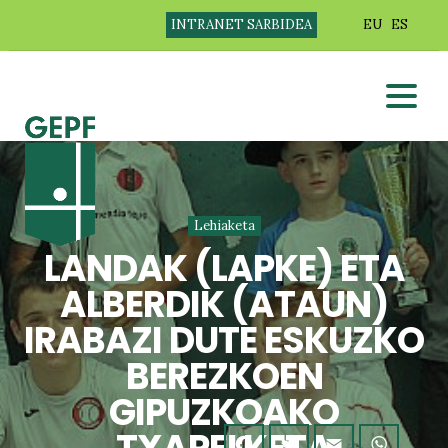
INTRANET SARBIDEA
EU
ES
Lehiaketa
LANDAK (LAPKE) ETA
ALBERDIK (ATAUN)
IRABAZI DUTE ESKUZKO
BEREZKOEN
GIPUZKOAKO