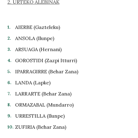
2. URTEKO ALEBINAK
AIERBE (Gazteleku)
ANSOLA (Ilunpe)
ARSUAGA (Hernani)
GOROSTIDI (Zazpi Itturri)
IPARRAGIRRE (Behar Zana)
LANDA (Lapke)
LARRARTE (Behar Zana)
ORMAZABAL (Mundarro)
URRESTILLA (Ilunpe)
ZUFIRIA (Behar Zana)