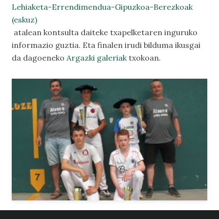
Lehiaketa-Errendimendua-Gipuzkoa-Berezkoak
(eskuz)
atalean kontsulta daiteke txapelketaren inguruko
informazio guztia. Eta finalen irudi bilduma ikusgai
da dagoeneko
Argazki galeriak
txokoan.