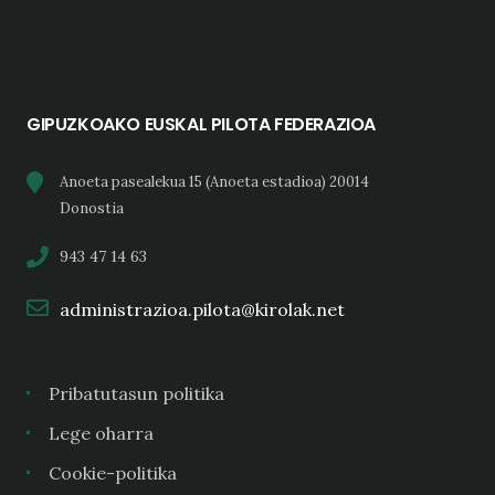
GIPUZKOAKO EUSKAL PILOTA FEDERAZIOA
Anoeta pasealekua 15 (Anoeta estadioa) 20014
Donostia
943 47 14 63
administrazioa.pilota@kirolak.net
Pribatutasun politika
Lege oharra
Cookie-politika