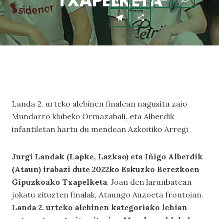
TXAPELKETA
Landa 2. urteko alebinen finalean nagusitu zaio
Mundarro klubeko Ormazabali, eta Alberdik
infantiletan hartu du mendean Azkoitiko Arregi
Jurgi Landak (Lapke, Lazkao) eta Iñigo Alberdik
(Ataun) irabazi dute 2022ko Eskuzko Berezkoen
Gipuzkoako Txapelketa
. Joan den larunbatean
jokatu zituzten finalak, Ataungo Auzoeta frontoian.
Landa 2. urteko alebinen kategoriako lehian