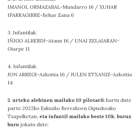
IMANOL ORMAZABAL-Mundarro 16 / XUHAR
IPARRAGIRRE-Behar Zana 6
3. Infantilak:
IÑIGO ALBERDI-Ataun 16 / UNAI ZELAIARAN-
Oiarpe 11
4. Infantilak:
JON ARREGI-Azkoitia 16 / JULEN ETXANIZ-Azkoitia
14
2. urteko alebinen mailako 10 pilotari
k hartu dute
parte 2022ko Eskuzko Berezkoen Gipuzkoako
Txapelketan,
eta infantil mailako beste 10k
;
buruz
buru
jokatu dute: