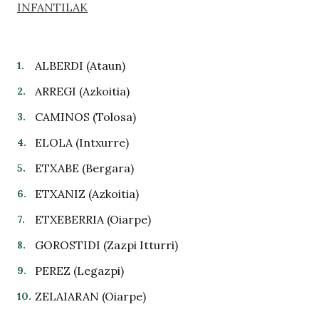
INFANTILAK
ALBERDI (Ataun)
ARREGI (Azkoitia)
CAMINOS (Tolosa)
ELOLA (Intxurre)
ETXABE (Bergara)
ETXANIZ (Azkoitia)
ETXEBERRIA (Oiarpe)
GOROSTIDI (Zazpi Itturri)
PEREZ (Legazpi)
ZELAIARAN (Oiarpe)