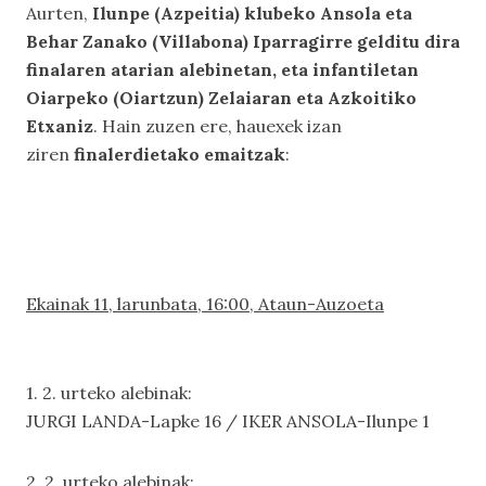
Aurten,
Ilunpe (Azpeitia) klubeko Ansola eta
Behar Zanako (Villabona) Iparragirre gelditu dira
finalaren atarian alebinetan, eta infantiletan
Oiarpeko (Oiartzun) Zelaiaran eta Azkoitiko
Etxaniz
. Hain zuzen ere, hauexek izan
ziren
finalerdietako emaitzak
:
Ekainak 11, larunbata, 16:00, Ataun-Auzoeta
1. 2. urteko alebinak:
JURGI LANDA-Lapke 16 / IKER ANSOLA-Ilunpe 1
2. 2. urteko alebinak: