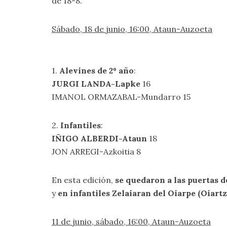
de 18-8.
Sábado, 18 de junio, 16:00, Ataun-Auzoeta
1.
Alevines de 2º año
:
JURGI LANDA-Lapke
16
IMANOL ORMAZABAL-Mundarro 15
2.
Infantiles
:
IÑIGO ALBERDI-Ataun
18
JON ARREGI-Azkoitia 8
En esta edición,
se quedaron a las puertas de
y
en infantiles Zelaiaran del Oiarpe (Oiart
11 de junio, sábado, 16:00, Ataun-Auzoeta