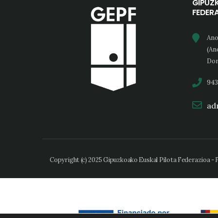
GIPUZ
FEDER
Ano
(An
Don
943
adm
Copyright (c) 2025 Gipuzkoako Euskal Pilota Federazioa -