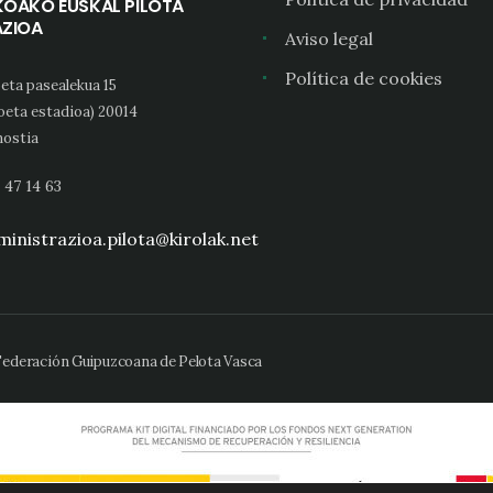
KOAKO EUSKAL PILOTA
AZIOA
Aviso legal
Política de cookies
eta pasealekua 15
oeta estadioa) 20014
ostia
 47 14 63
inistrazioa.pilota@kirolak.net
 Federación Guipuzcoana de Pelota Vasca