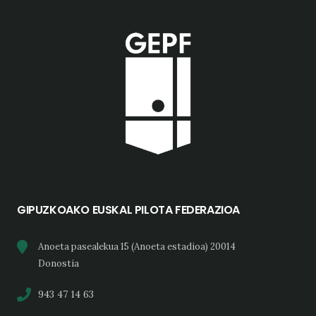
GIPUZKOAKO EUSKAL PILOTA FEDERAZIOA
Anoeta pasealekua 15 (Anoeta estadioa) 20014
Donostia
943 47 14 63