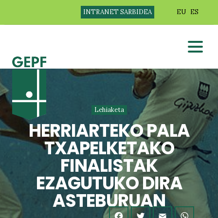
INTRANET SARBIDEA
EU
ES
Lehiaketa
HERRIARTEKO PALA
TXAPELKETAKO
FINALISTAK
EZAGUTUKO DIRA
ASTEBURUAN