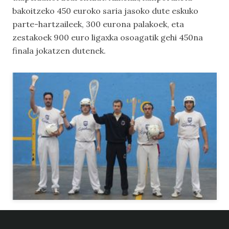
bakoitzeko 450 euroko saria jasoko dute eskuko
parte-hartzaileek, 300 eurona palakoek, eta
zestakoek 900 euro ligaxka osoagatik gehi 450na
finala jokatzen dutenek.