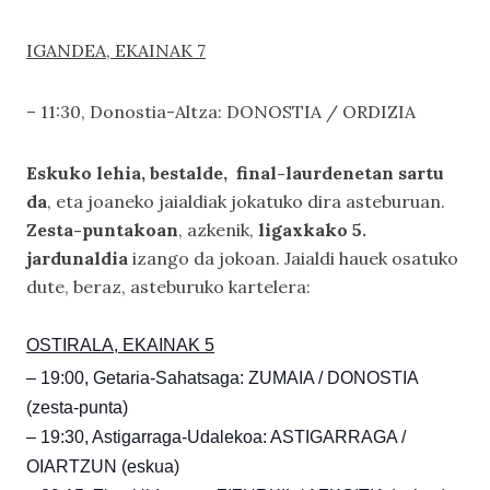
IGANDEA, EKAINAK 7
– 11:30, Donostia-Altza: DONOSTIA / ORDIZIA
Eskuko lehia, bestalde, final-laurdenetan sartu
da
, eta joaneko jaialdiak jokatuko dira asteburuan.
Zesta-puntakoan
, azkenik,
ligaxkako 5.
jardunaldia
izango da jokoan. Jaialdi hauek osatuko
dute, beraz, asteburuko kartelera:
OSTIRALA, EKAINAK 5
– 19:00, Getaria-Sahatsaga: ZUMAIA / DONOSTIA
(zesta-punta)
– 19:30, Astigarraga-Udalekoa: ASTIGARRAGA /
OIARTZUN (eskua)