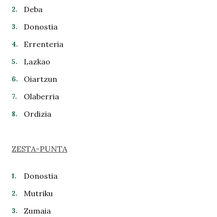
Deba
Donostia
Errenteria
Lazkao
Oiartzun
Olaberria
Ordizia
ZESTA-PUNTA
Donostia
Mutriku
Zumaia