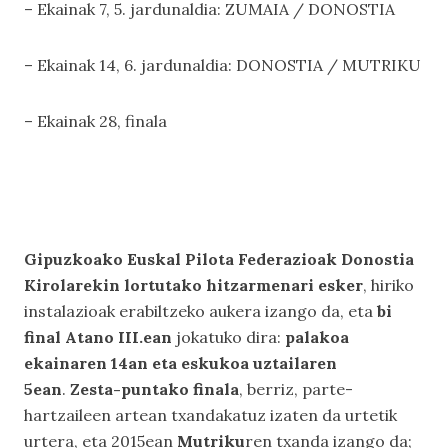
– Ekainak 7, 5. jardunaldia: ZUMAIA / DONOSTIA
– Ekainak 14, 6. jardunaldia: DONOSTIA / MUTRIKU
– Ekainak 28, finala
Gipuzkoako Euskal Pilota Federazioak Donostia
Kirolarekin lortutako hitzarmenari esker
, hiriko
instalazioak erabiltzeko aukera izango da, eta
bi
final Atano III.ean
jokatuko dira:
palakoa
ekainaren 14an eta eskukoa uztailaren
5ean
.
Zesta-puntako finala
, berriz, parte-
hartzaileen artean txandakatuz izaten da urtetik
urtera, eta 2015ean
Mutriku
ren txanda izango da;