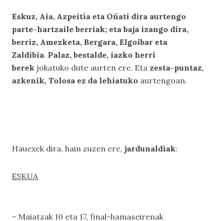
Eskuz, Aia, Azpeitia eta Oñati dira aurtengo
parte-hartzaile berriak; eta baja izango dira,
berriz, Amezketa, Bergara, Elgoibar eta
Zaldibia
.
Palaz, bestalde, iazko herri
berek
jokatuko dute aurten ere. Eta
zesta-puntaz,
azkenik, Tolosa ez da lehiatuko
aurtengoan.
Hauexek dira, hain zuzen ere,
jardunaldiak
:
ESKUA
– Maiatzak 10 eta 17, final-hamaseirenak