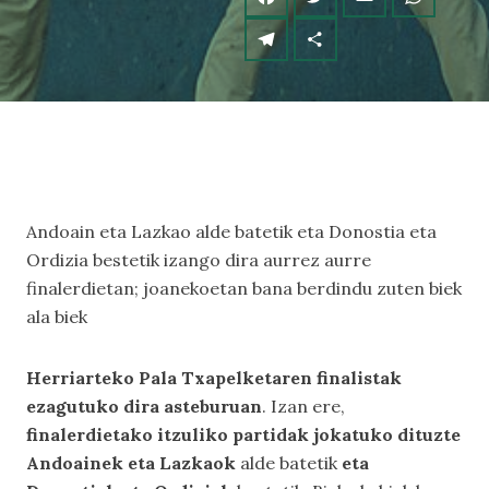
Andoain eta Lazkao alde batetik eta Donostia eta
Ordizia bestetik izango dira aurrez aurre
finalerdietan; joanekoetan bana berdindu zuten biek
ala biek
Herriarteko Pala Txapelketaren finalistak
ezagutuko dira asteburuan
. Izan ere,
finalerdietako itzuliko partidak jokatuko dituzte
Andoainek eta Lazkaok
alde batetik
eta