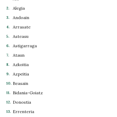
Alegia
Andoain
Arrasate
Asteasu
Astigarraga
Ataun
Azkoitia
Azpeitia
Beasain
Bidania-Goiatz
Donostia
Errenteria