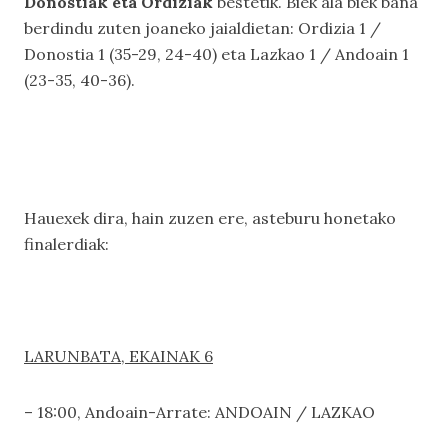
Donostiak eta Ordiziak
bestetik. Biek ala biek bana
berdindu zuten joaneko jaialdietan: Ordizia 1 /
Donostia 1 (35-29, 24-40) eta Lazkao 1 / Andoain 1
(23-35, 40-36).
Hauexek dira, hain zuzen ere, asteburu honetako
finalerdiak:
LARUNBATA, EKAINAK 6
– 18:00, Andoain-Arrate: ANDOAIN / LAZKAO