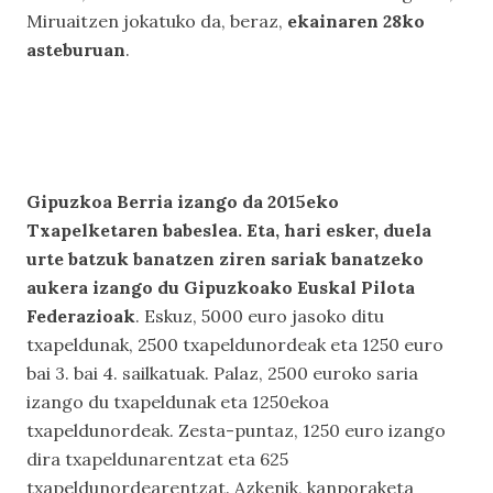
Miruaitzen jokatuko da, beraz,
ekainaren 28ko
asteburuan
.
Gipuzkoa Berria izango da 2015eko
Txapelketaren babeslea. Eta, hari esker, duela
urte batzuk banatzen ziren sariak banatzeko
aukera izango du Gipuzkoako Euskal Pilota
Federazioak
. Eskuz, 5000 euro jasoko ditu
txapeldunak, 2500 txapeldunordeak eta 1250 euro
bai 3. bai 4. sailkatuak. Palaz, 2500 euroko saria
izango du txapeldunak eta 1250ekoa
txapeldunordeak. Zesta-puntaz, 1250 euro izango
dira txapeldunarentzat eta 625
txapeldunordearentzat. Azkenik, kanporaketa