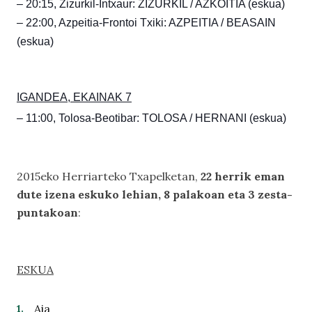
– 20:15, Zizurkil-Intxaur: ZIZURKIL / AZKOITIA (eskua)
– 22:00, Azpeitia-Frontoi Txiki: AZPEITIA / BEASAIN
(eskua)
IGANDEA, EKAINAK 7
– 11:00, Tolosa-Beotibar: TOLOSA / HERNANI (eskua)
2015eko Herriarteko Txapelketan,
22 herrik eman
dute izena eskuko lehian, 8 palakoan eta 3 zesta-
puntakoan
:
ESKUA
Aia