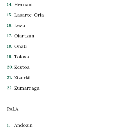
Hernani
Lasarte-Oria
Lezo
Oiartzun
Oñati
Tolosa
Zestoa
Zizurkil
Zumarraga
PALA
Andoain