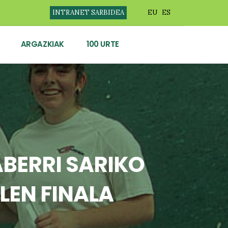
INTRANET SARBIDEA
EU
ES
ARGAZKIAK
100 URTE
ABERRI SARIKO
LEN FINALA