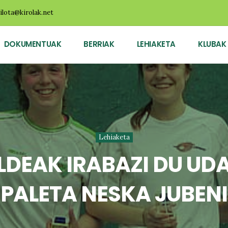
ilota@kirolak.net
DOKUMENTUAK
BERRIAK
LEHIAKETA
KLUBAK
Lehiaketa
LDEAK IRABAZI DU UD
ALETA NESKA JUBENI