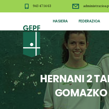
943 47 14 63
administrazioa.p
HASIERA
FEDERAZIOA
HERNANI 2 TA
GOMAZKO P