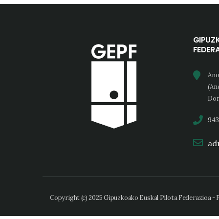
GIPUZ
FEDER
Ano
(An
Don
943
adm
Copyright (c) 2025 Gipuzkoako Euskal Pilota Federazioa -