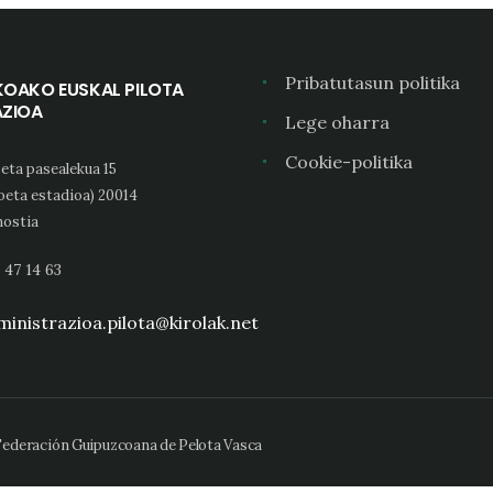
Pribatutasun politika
KOAKO EUSKAL PILOTA
AZIOA
Lege oharra
Cookie-politika
eta pasealekua 15
oeta estadioa) 20014
ostia
 47 14 63
inistrazioa.pilota@kirolak.net
 Federación Guipuzcoana de Pelota Vasca