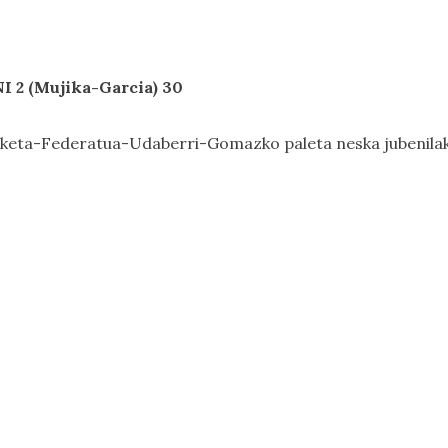
 2 (Mujika-Garcia) 30
aketa-Federatua-Udaberri-Gomazko paleta neska jubenila