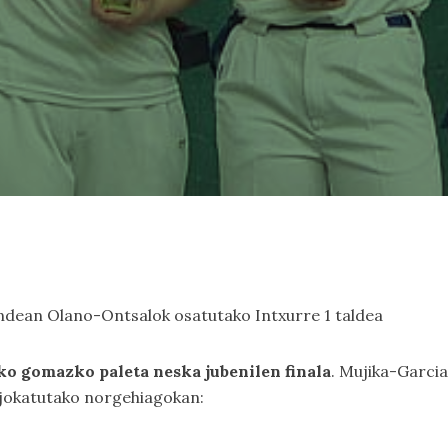
ndean Olano-Ontsalok osatutako Intxurre 1 taldea
iko gomazko paleta neska jubenilen finala
. Mujika-Garcia
n jokatutako norgehiagokan: