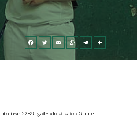
 bikoteak 22-30 gailendu zitzaion Olano-