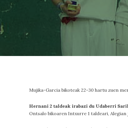
Mujika-Garcia bikoteak 22-30 hartu zuen me
Hernani 2 taldeak irabazi du Udaberri Sar
Ontsalo bikoaren Intxurre 1 taldeari, Alegia