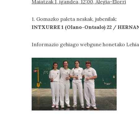
Maiatzak 1, igandea, 12:00, Alegia-Elorri
1. Gomazko paleta neskak, jubenilak:
INTXURRE 1 (Olano-Ontsalo) 22 / HERNANI
Informazio gehiago webgune honetako
Lehi