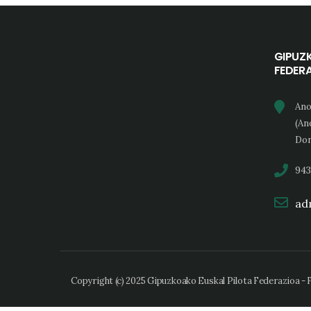
GIPUZ
FEDER
Ano
(An
Don
943
adm
Copyright (c) 2025 Gipuzkoako Euskal Pilota Federazioa -