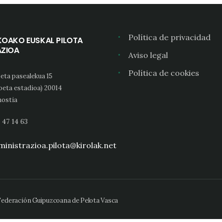
Política de privacidad
KOAKO EUSKAL PILOTA
AZIOA
Aviso legal
Política de cookies
eta pasealekua 15
oeta estadioa) 20014
ostia
 47 14 63
inistrazioa.pilota@kirolak.net
 Federación Guipuzcoana de Pelota Vasca