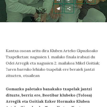
Kantxa osoan aritu dira Kluben Arteko Gipuzkoako
Txapelketan: nagusien 1. mailako finala irabazi du
Odei Arregik eta nagusien 2. mailakoa Mikel Goitiak;
7aren barruko lehiako txapelak ere beraiek jantzi
zituzten, otsailean
Gomazko paletako banakako txapelak jantzi
dituzte, berriz ere, Beotibar klubeko (Tolosa)
Arregik eta Goitiak Ezker Hormako Kluben