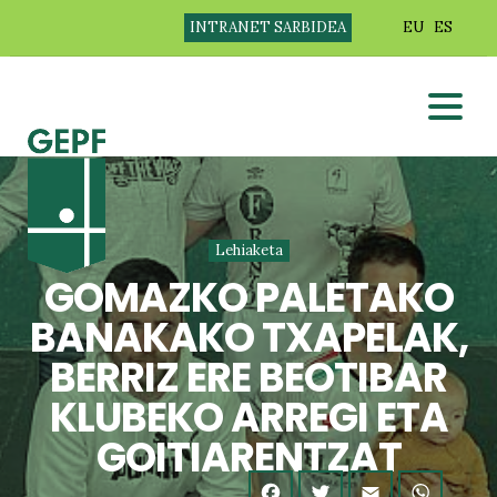
INTRANET SARBIDEA
EU
ES
Lehiaketa
GOMAZKO PALETAKO
BANAKAKO TXAPELAK,
BERRIZ ERE BEOTIBAR
KLUBEKO ARREGI ETA
GOITIARENTZAT