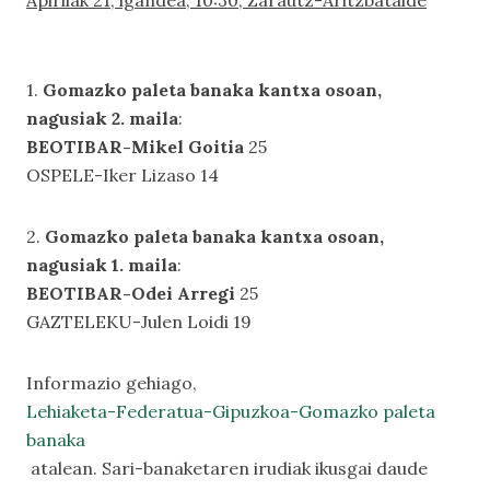
Apirilak 21, igandea, 10:30, Zarautz-Aritzbatalde
1.
Gomazko paleta banaka kantxa osoan,
nagusiak 2. maila
:
BEOTIBAR-Mikel Goitia
25
OSPELE-Iker Lizaso 14
2.
Gomazko paleta banaka kantxa osoan,
nagusiak 1. maila
:
BEOTIBAR-Odei Arregi
25
GAZTELEKU-Julen Loidi 19
Informazio gehiago,
Lehiaketa-Federatua-Gipuzkoa-Gomazko paleta
banaka
atalean. Sari-banaketaren irudiak ikusgai daude