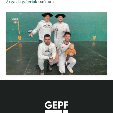
Argazki galeriak
txokoan.