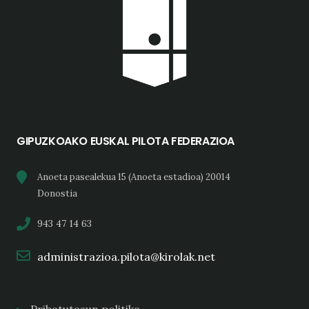
GIPUZKOAKO EUSKAL PILOTA FEDERAZIOA
Anoeta pasealekua 15 (Anoeta estadioa) 20014
Donostia
943 47 14 63
administrazioa.pilota@kirolak.net
Pribatutasun politika