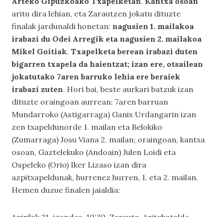
Arteko Gipuzkoako Txapelketan
.
Kantxa osoan
aritu dira lehian, eta Zarautzen jokatu dituzte
finalak jardunaldi honetan:
nagusien 1. mailakoa
irabazi du Odei Arregik eta nagusien 2. mailakoa
Mikel Goitiak
.
Txapelketa berean irabazi duten
bigarren txapela da haientzat; izan ere, otsailean
jokatutako 7aren barruko lehia ere beraiek
irabazi zuten
. Hori bai, beste aurkari batzuk izan
dituzte oraingoan aurrean: 7aren barruan
Mundarroko (Astigarraga) Ganix Urdangarin izan
zen txapeldunorde 1. mailan eta Belokiko
(Zumarraga) Josu Viana 2. mailan; oraingoan, kantxa
osoan, Gaztelekuko (Andoain) Julen Loidi eta
Ospeleko (Orio) Iker Lizaso izan dira
azpitxapeldunak, hurrenez hurren, 1. eta 2. mailan.
Hemen duzue finalen jaialdia: