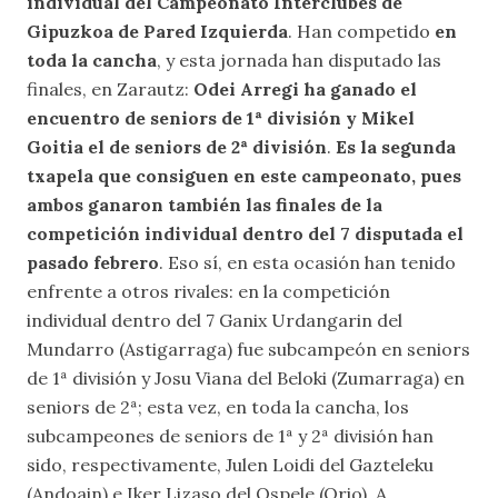
individual del Campeonato Interclubes de
Gipuzkoa de Pared Izquierda
. Han competido
en
toda la cancha
, y esta jornada han disputado las
finales, en Zarautz:
Odei Arregi ha ganado el
encuentro de seniors de 1ª división y Mikel
Goitia el de seniors de 2ª división
.
Es la segunda
txapela que consiguen en este campeonato, pues
ambos ganaron también las finales de la
competición individual dentro del 7 disputada el
pasado febrero
. Eso sí, en esta ocasión han tenido
enfrente a otros rivales: en la competición
individual dentro del 7 Ganix Urdangarin del
Mundarro (Astigarraga) fue subcampeón en seniors
de 1ª división y Josu Viana del Beloki (Zumarraga) en
seniors de 2ª; esta vez, en toda la cancha, los
subcampeones de seniors de 1ª y 2ª división han
sido, respectivamente, Julen Loidi del Gazteleku
(Andoain) e Iker Lizaso del Ospele (Orio). A