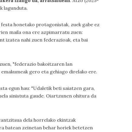
ukera izango da, arratsaldean
. Atzo (2025-
ik lagunduta.
te festa honetako protagonistak, zuek gabe ez
arien maila ona ere azpimarratu zuen:
t izatea nahi zuen federazioak, eta bai
zuen, "federazio bakoitzaren lan
a emakumeak gero eta gehiago direlako ere.
ta egun hau: "Udaletik beti saiatzen gara,
uela sinistuta gaude. Oiartzunen ohitura da
antzitsua dela horrelako ekintzak
era batean zeinetan behar horiek betetzen