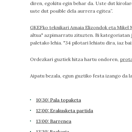
diren, egokitu egin behar da. Uste dut kirolar
uste dut posible dela aurrera egitea”.
GKEFko teknikari Amaia Elizondok eta Mikel
altua" azpimarratu zituzten. Bi kategoriatan
paletako lehia. "34 pilotari lehiatu dira, iaz
Ordezkari guztiek hitza hartu ondoren,
prot
Aipatu bezala, egun guztiko festa izango da
10:30: Pala topaketa
12:00: Erakusketa partida
13:00: Barrenea
13:30: Bazkaria