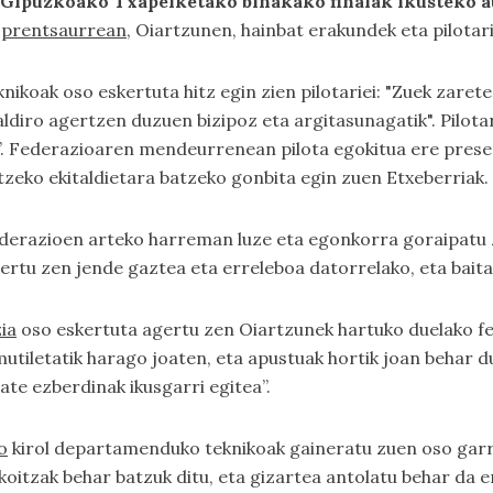
. Gipuzkoako Txapelketako binakako finalak ikusteko a
i
prentsaurrean
, Oiartzunen, hainbat erakundek eta pilotar
nikoak oso eskertuta hitz egin zien pilotariei: "Zuek zare
ldiro agertzen duzuen bizipoz eta argitasunagatik". Pilot
”. Federazioaren mendeurrenean pilota egokitua ere presen
zeko ekitaldietara batzeko gonbita egin zuen Etxeberriak.
ederazioen arteko harreman luze eta egonkorra goraipatu 
ertu zen jende gaztea eta erreleboa datorrelako, eta bait
ia
oso eskertuta agertu zen Oiartzunek hartuko duelako fes
mutiletatik harago joaten, eta apustuak hortik joan behar d
ate ezberdinak ikusgarri egitea”.
o
kirol departamenduko teknikoak gaineratu zuen oso garr
akoitzak behar batzuk ditu, eta gizartea antolatu behar da 