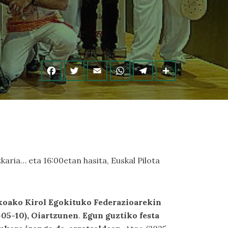
aria… eta 16:00etan hasita, Euskal Pilota
zkoako Kirol Egokituko Federazioarekin
-05-10), Oiartzunen
.
Egun guztiko festa