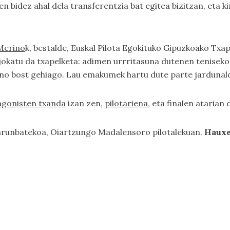
en bidez ahal dela transferentzia bat egitea bizitzan, eta 
 Merino
k, bestalde, Euskal Pilota Egokituko Gipuzkoako Txa
 jokatu da txapelketa: adimen urrritasuna dutenen teniseko
 baino bost gehiago. Lau emakumek hartu dute parte jardunald
agonisten txanda
izan zen,
pilotariena
, eta finalen atarian
 larunbatekoa, Oiartzungo Madalensoro pilotalekuan.
Hauxe