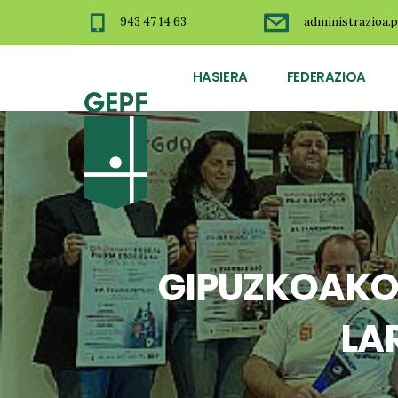
943 47 14 63
administrazioa.p
HASIERA
FEDERAZIOA
GIPUZKOAKO 
LA