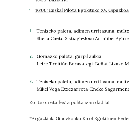
16:00: Euskal Pilota Egokituko XV. Gipuzkoa
Teniseko paleta, adimen urritasuna, mult
Sheila Cueto Sistiaga-Josu Arratibel Agir
Gomazko paleta, gurpil aulkia:
Leire Troitiño Berasategi-Beñat Lizaso 
Teniseko paleta, adimen urritasuna, mult
Mikel Vega Etxezarreta-Eneko Sagarmendi
Zorte on eta festa polita izan dadila!
*Argazkiak: Gipuzkoako Kirol Egokituen Fede