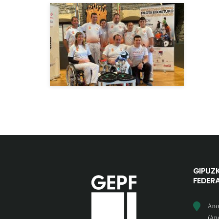
GIPUZ
FEDER
Ano
(An