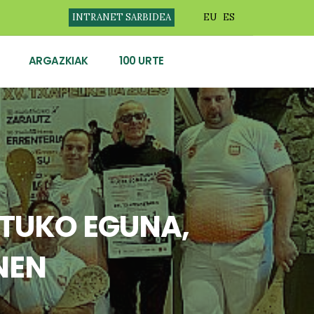
INTRANET SARBIDEA
EU
ES
ARGAZKIAK
100 URTE
ITUKO EGUNA,
NEN