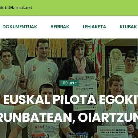
ilota@kirolak.net
DOKUMENTUAK
BERRIAK
LEHIAKETA
KLUBAK
100 urte
EUSKAL PILOTA EGOK
RUNBATEAN, OIARTZU