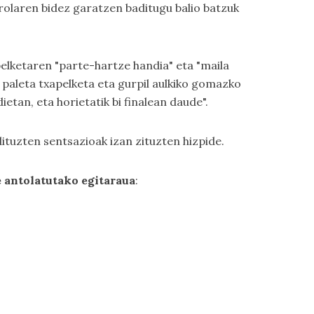
kirolaren bidez garatzen baditugu balio batzuk
pelketaren "parte-hartze handia" eta "maila
 paleta txapelketa eta gurpil aulkiko gomazko
ietan, eta horietatik bi finalean daude".
 dituzten sentsazioak izan zituzten hizpide.
 antolatutako egitaraua
: