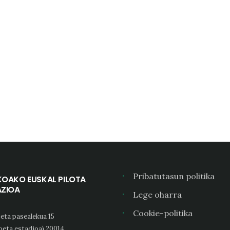
Pribatutasun politika
KOAKO EUSKAL PILOTA
AZIOA
Lege oharra
Cookie-politika
eta pasealekua 15
oeta estadioa) 20014