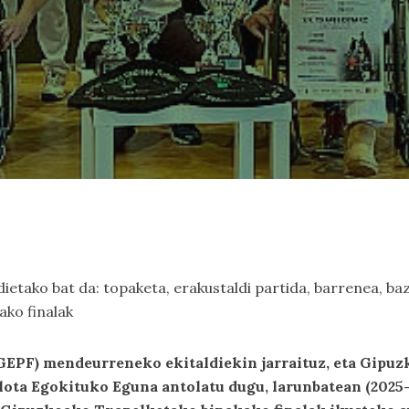
tako bat da: topaketa, erakustaldi partida, barrenea, bazk
ako finalak
GEPF) mendeurreneko ekitaldiekin jarraituz, eta Gipu
lota Egokituko Eguna antolatu dugu, larunbatean (2025