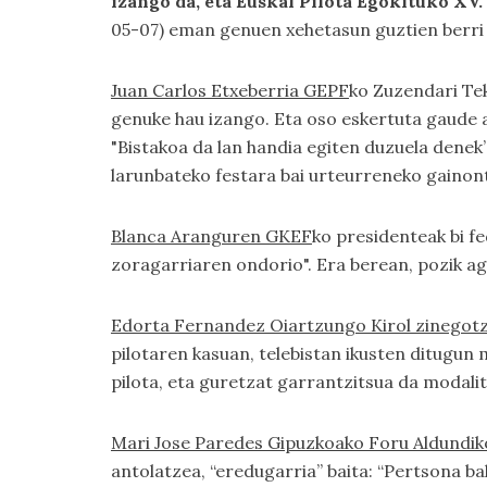
izango da, eta Euskal Pilota Egokituko XV
05-07) eman genuen xehetasun guztien berr
Juan Carlos Etxeberria GEPF
ko Zuzendari Tek
genuke hau izango. Eta oso eskertuta gaude a
"Bistakoa da lan handia egiten duzuela denek
larunbateko festara bai urteurreneko gainont
Blanca Aranguren GKEF
ko presidenteak bi f
zoragarriaren ondorio". Era berean, pozik ag
Edorta Fernandez Oiartzungo Kirol zinegotz
pilotaren kasuan, telebistan ikusten ditugun 
pilota, eta guretzat garrantzitsua da modalit
Mari Jose Paredes Gipuzkoako Foru Aldundik
antolatzea, “eredugarria” baita: “Pertsona b