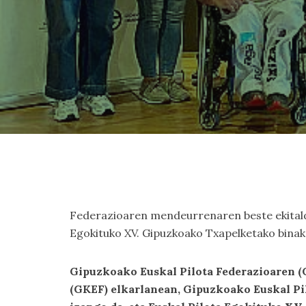
Federazioaren mendeurrenaren beste ekitaldie
Egokituko XV. Gipuzkoako Txapelketako binak
Gipuzkoako Euskal Pilota Federazioaren (
(GKEF) elkarlanean, Gipuzkoako Euskal Pi