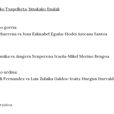
ko Txapelketa, binakako finalak
zo gorria:
rebarrena vs Josu Eskisabel Egaña-Hodei Asteasu Santos
Muxika vs Aingeru Senperena Iraola-Mikel Merino Bengoa
zo urdina:
 Fernandez vs Luis Zulaika Galdos-Iraitz Huegun Iturrald
razioa.