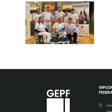
GIPUZ
FEDER
Ano
(An