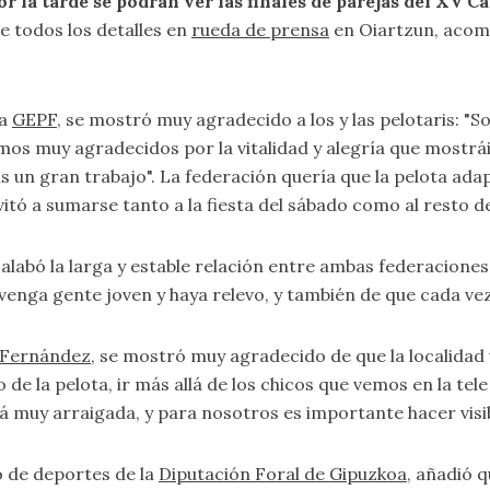
 por la tarde se podrán ver las finales de parejas del X
e todos los detalles en
rueda de prensa
en Oiartzun, acomp
la
GEPF
, se mostró muy agradecido a los y las pelotaris: "So
mos muy agradecidos por la vitalidad y alegría que mostrá
céis un gran trabajo". La federación quería que la pelota a
vitó a sumarse tanto a la fiesta del sábado como al resto de
, alabó la larga y estable relación entre ambas federaciones
venga gente joven y haya relevo, y también de que cada vez
a Fernández
, se mostró muy agradecido de que la localidad 
de la pelota, ir más allá de los chicos que vemos en la te
stá muy arraigada, y para nosotros es importante hacer visi
o de deportes de la
Diputación Foral de Gipuzkoa
, añadió 