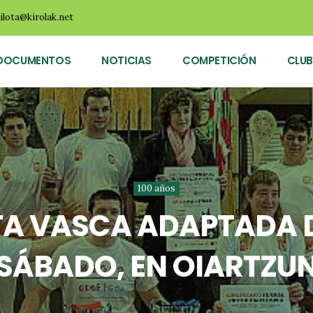
ilota@kirolak.net
DOCUMENTOS
NOTICIAS
COMPETICIÓN
CLUB
100 años
OTA VASCA ADAPTADA D
SÁBADO, EN OIARTZU