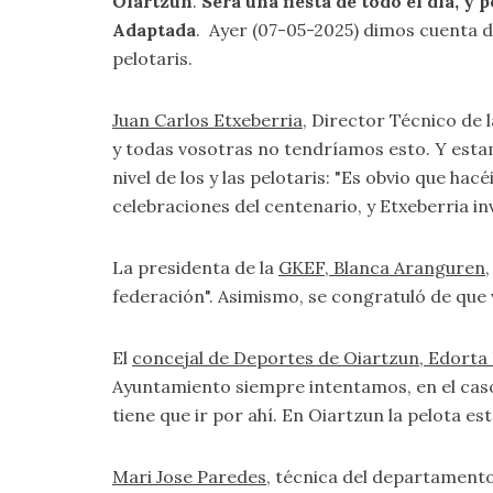
Oiartzun
.
Será una fiesta de todo el día, y
Adaptada
. Ayer (07-05-2025) dimos cuenta d
pelotaris.
Juan Carlos Etxeberria
, Director Técnico de 
y todas vosotras no tendríamos esto. Y esta
nivel de los y las pelotaris: "Es obvio que ha
celebraciones del centenario, y Etxeberria in
La presidenta de la
GKEF, Blanca Aranguren
federación". Asimismo, se congratuló de que 
El
concejal de Deportes de Oiartzun, Edort
Ayuntamiento siempre intentamos, en el caso 
tiene que ir por ahí. En Oiartzun la pelota e
Mari Jose Paredes
, técnica del departament