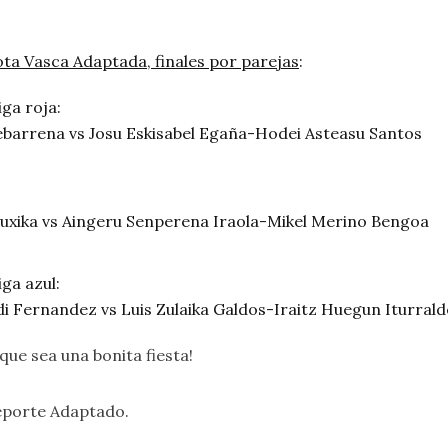
ta Vasca Adaptada, finales por parejas
:
iga roja:
rebarrena vs Josu Eskisabel Egaña-Hodei Asteasu Santos
Muxika vs Aingeru Senperena Iraola-Mikel Merino Bengoa
iga azul:
 Fernandez vs Luis Zulaika Galdos-Iraitz Huegun Iturrald
que sea una bonita fiesta!
eporte Adaptado.