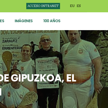
ACCESO INTRANET
EU
ES
ES
IMÁGENES
100 AÑOS
E GIPUZKOA, EL
N