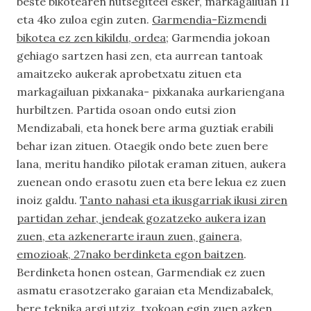
beste bikotearen hutsegiteei esker, markagailuan 11
eta 4ko zuloa egin zuten.
Garmendia-Eizmendi
bikotea ez zen kikildu, ordea
; Garmendia jokoan
gehiago sartzen hasi zen, eta aurrean tantoak
amaitzeko aukerak aprobetxatu zituen eta
markagailuan pixkanaka- pixkanaka aurkariengana
hurbiltzen. Partida osoan ondo eutsi zion
Mendizabali, eta honek bere arma guztiak erabili
behar izan zituen. Otaegik ondo bete zuen bere
lana, meritu handiko pilotak eraman zituen, aukera
zuenean ondo erasotu zuen eta bere lekua ez zuen
inoiz galdu.
Tanto nahasi eta ikusgarriak ikusi ziren
partidan zehar, jendeak gozatzeko aukera izan
zuen, eta azkenerarte iraun zuen, gainera,
emozioak, 27nako berdinketa egon baitzen
.
Berdinketa honen ostean, Garmendiak ez zuen
asmatu erasotzerako garaian eta Mendizabalek,
bere teknika argi utziz, txokoan egin zuen azken