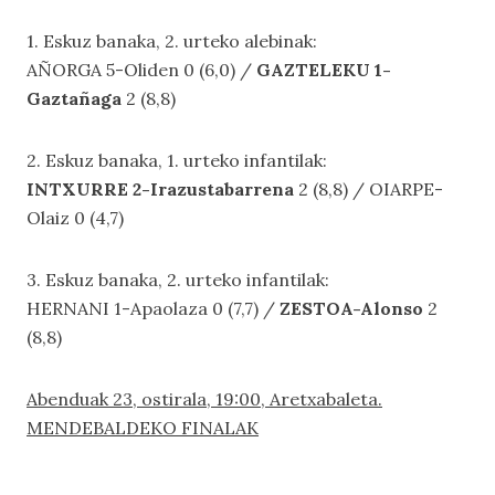
1. Eskuz banaka, 2. urteko alebinak:
AÑORGA 5-Oliden 0 (6,0) /
GAZTELEKU 1-
Gaztañaga
2 (8,8)
2. Eskuz banaka, 1. urteko infantilak:
INTXURRE 2-Irazustabarrena
2 (8,8) / OIARPE-
Olaiz 0 (4,7)
3. Eskuz banaka, 2. urteko infantilak:
HERNANI 1-Apaolaza 0 (7,7) /
ZESTOA-Alonso
2
(8,8)
Abenduak 23, ostirala, 19:00, Aretxabaleta.
MENDEBALDEKO FINALAK