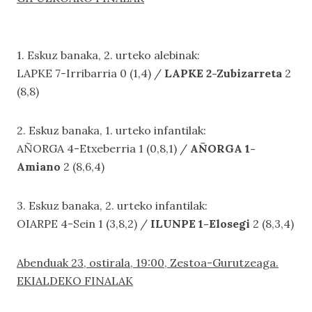
1. Eskuz banaka, 2. urteko alebinak:
LAPKE 7-Irribarria 0 (1,4) /
LAPKE 2-Zubizarreta
2
(8,8)
2. Eskuz banaka, 1. urteko infantilak:
AÑORGA 4-Etxeberria 1 (0,8,1) /
AÑORGA 1-
Amiano
2 (8,6,4)
3. Eskuz banaka, 2. urteko infantilak:
OIARPE 4-Sein 1 (3,8,2) /
ILUNPE 1-Elosegi
2 (8,3,4)
Abenduak 23, ostirala, 19:00, Zestoa-Gurutzeaga.
EKIALDEKO FINALAK