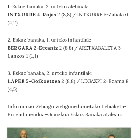
1. Eskuz banaka, 2. urteko alebinak:
INTXURRE 4-Rojas
2 (8,8) / INTXURRE 5-Zabala 0
(4,2)
2. Eskuz banaka, 1. urteko infantilak:
BERGARA 2-Etxaniz
2 (8,8) / ARETXABALETA 3-
Lanzos 1 (1,1)
3. Eskuz banaka, 2. urteko infantilak:
LAPKE 5-Goikoetxea
2 (8,8) / LEGAZPI 2-Ezama 8
(4,5)
Informazio gehiago webgune honetako
Lehiaketa-
Errendimendua-Gipuzkoa Eskuz Banaka
atalean.