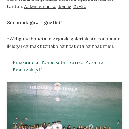
tantoa.
Azken emaitza, beraz, 27-30
.
Zorionak guzti-guztiei!
*Webgune honetako
Argazki galeriak
atalean daude
ikusgai egunak utzitako hainbat eta hainbat irudi.
Emakumeen Txapelketa Herrikoi Azkarra.
Emaitzak.pdf