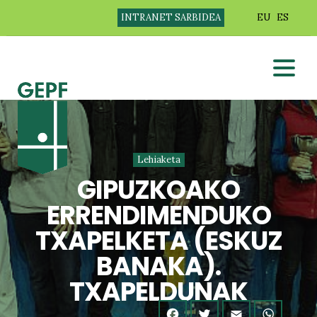
INTRANET SARBIDEA
EU
ES
Lehiaketa
GIPUZKOAKO
ERRENDIMENDUKO
TXAPELKETA (ESKUZ
BANAKA).
TXAPELDUNAK