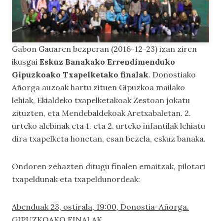
Gabon Gauaren bezperan (2016-12-23) izan ziren
ikusgai
Eskuz Banakako Errendimenduko
Gipuzkoako Txapelketako finalak
. Donostiako
Añorga auzoak hartu zituen Gipuzkoa mailako
lehiak, Ekialdeko txapelketakoak Zestoan jokatu
zituzten, eta Mendebaldekoak Aretxabaletan. 2.
urteko alebinak eta 1. eta 2. urteko infantilak lehiatu
dira txapelketa honetan, esan bezela, eskuz banaka.
Ondoren zehazten ditugu finalen emaitzak, pilotari
txapeldunak eta txapeldunordeak:
Abenduak 23, ostirala, 19:00, Donostia-Añorga.
GIPUZKOAKO FINALAK