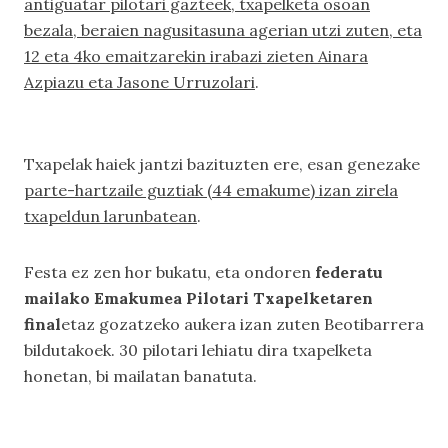
antiguatar pilotari gazteek, txapelketa osoan
bezala, beraien nagusitasuna agerian utzi zuten, eta
12 eta 4ko emaitzarekin irabazi zieten Ainara
Azpiazu eta Jasone Urruzolari
.
Txapelak haiek jantzi bazituzten ere, esan genezake
parte-hartzaile guztiak (44 emakume) izan zirela
txapeldun larunbatean
.
Festa ez zen hor bukatu, eta ondoren
federatu
mailako Emakumea Pilotari Txapelketaren
final
etaz gozatzeko aukera izan zuten Beotibarrera
bildutakoek. 30 pilotari lehiatu dira txapelketa
honetan, bi mailatan banatuta.