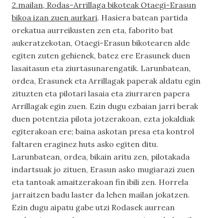
2.mailan, Rodas-Arrillaga bikoteak Otaegi-Erasun
bikoa izan zuen aurkari
. Hasiera batean partida
orekatua aurreikusten zen eta, faborito bat
aukeratzekotan, Otaegi-Erasun bikotearen alde
egiten zuten gehienek, batez ere Erasunek duen
lasaitasun eta ziurtasunarengatik. Larunbatean,
ordea, Erasunek eta Arrillagak paperak aldatu egin
zituzten eta pilotari lasaia eta ziurraren papera
Arrillagak egin zuen. Ezin dugu ezbaian jarri berak
duen potentzia pilota jotzerakoan, ezta jokaldiak
egiterakoan ere; baina askotan presa eta kontrol
faltaren eraginez huts asko egiten ditu.
Larunbatean, ordea, bikain aritu zen, pilotakada
indartsuak jo zituen, Erasun asko mugiarazi zuen
eta tantoak amaitzerakoan fin ibili zen. Horrela
jarraitzen badu laster da lehen mailan jokatzen.
Ezin dugu aipatu gabe utzi Rodasek aurrean