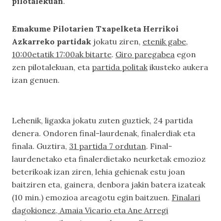
pilotalekuan
.
Emakume Pilotarien Txapelketa Herrikoi
Azkarreko partidak
jokatu ziren,
etenik gabe,
10:00etatik 17:00ak bitarte
.
Giro paregabea
egon
zen pilotalekuan, eta
partida politak
ikusteko aukera
izan genuen.
Lehenik, ligaxka jokatu zuten guztiek, 24 partida
denera. Ondoren final-laurdenak, finalerdiak eta
finala. Guztira,
31 partida 7 ordutan
. Final-
laurdenetako eta finalerdietako neurketak emozioz
beterikoak izan ziren, lehia gehienak estu joan
baitziren eta, gainera, denbora jakin batera izateak
(10 min.) emozioa areagotu egin baitzuen.
Finalari
dagokionez, Amaia Vicario eta Ane Arregi