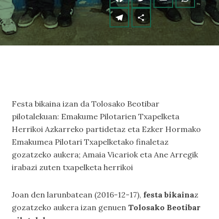
Festa bikaina izan da Tolosako Beotibar
pilotalekuan: Emakume Pilotarien Txapelketa
Herrikoi Azkarreko partidetaz eta Ezker Hormako
Emakumea Pilotari Txapelketako finaletaz
gozatzeko aukera; Amaia Vicariok eta Ane Arregik
irabazi zuten txapelketa herrikoi
Joan den larunbatean (2016-12-17),
festa bikaina
z
gozatzeko aukera izan genuen
Tolosako Beotibar