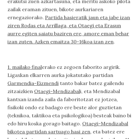
erakutsi zuen azkartasuna, eta meritu askoko pilota
zailak eraman zituen, bikote aurkariaren
ernegaziorako.
Partida hasieratik jaun eta jabe izan
ziren Rodas eta Arrillaga, eta Otaegi eta Erasun
aurre egiten saiatu baziren ere, amore eman behar
izan zuten. Azken emaitza 30-16koa izan zen
.
1. mailako final
erako ez zegoen faborito argirik.
Ligaxkan elkarren aurka jokatutako partidan
Garmendia-Eizmendi
tanto bakar batez gailendu
zitzaizkien
Otaegi-Mendizabal
i, eta Mendizabal
kantxan izanda zaila da faboritotzat ez jotzea,
fisikoki ondo ez badago ere beste alor guztietan
(teknikoa, taktikoa eta psikologikoa) besteak baino bi
edo hiru koska gorago baitago.
Otaegi-Mendizabal
bikotea partidan sartuago hasi zen
, eta batez ere