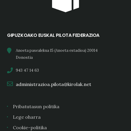
GIPUZKOAKO EUSKAL PILOTA FEDERAZIOA
Anoeta pasealekua 15 (Anoeta estadioa) 20014
Donostia
943 47 14 63
administrazioa.pilota@kirolak.net
Pribatutasun politika
Lege oharra
Cookie-politika