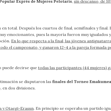
Popular Exprés de Mujeres Pelotaris
,
sin descanso, de 10
s en total. Después los cuartos de final, semifinales y final. 
muy emocionantes, pues la mayoría fueron muy igualados y,
oción.
En lo que respecta a la final, las jóvenes antiguata
 todo el campeonato, y ganaron 12-4 a la pareja formada p
ro puede decirse que
todas las participantes (44 mujeres) 
ntinuación se disputaron las
finales del Torneo Emakumea 
 en dos divisiones.
ga y Otaegi-Erasun
. En principio se esperaba un partido igu