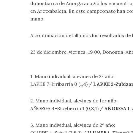
donostiarra de Añorga acogió los encuentros 
en Aretxabaleta. En este campeonato han com
mano.
A continuación detallamos los resultados de 
23 de diciembre, viernes, 19:00, Donostia
1. Mano individual, alevines de 2º año:
LAPKE 7-Irribarria 0 (1,4) /
LAPKE 2-Zubizar
2. Mano individual, alevines de 1er año:
AÑORGA 4-Etxeberria 1 (0,8,1) /
AÑORGA 1-
3. Mano individual, alevines de 2º año:
OIARPE 4-Sein 1 (3,8,2) /
ILUNPE 1-Elosegi
2