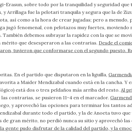
gi-Erasun, sobre todo por la tranquilidad y seguridad que 
, y Arrillaga fue la pelotari tranquila y segura que la de Z
lota, así como a la hora de crear jugadas; pero a menudo, p
llaga jugó fenomenal, con pelotazos muy fuertes, moviendo
ión. También debemos subrayar la rapidez con la que se mov
n mérito que desesperaron a las contrarias.
Desde el comie
aron, tuvieron que conformarse con el segundo puesto. Res
ritas. En el partido que disputaron en la liguilla,
Garmendi
 favorita a Maider Mendizabal cuando está en la cancha. Y es
ológico) está dos o tres peldaños más arriba del resto.
Al p
de las contrarias, se pusieron 11-4 en el marcador.
Garmendi
ego, y aprovechó las opciones para terminar los tantos ad
dizabal durante todo el partido, y la de Anoeta tuvo que 
as de gran mérito, no perdió nunca su sitio y aprovechó la
 gente pudo disfrutar de la calidad del partido, y la emoción