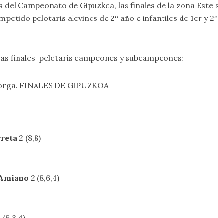
del Campeonato de Gipuzkoa, las finales de la zona Este s
petido pelotaris alevines de 2º año e infantiles de 1er 
las finales, pelotaris campeones y subcampeones:
-Añorga. FINALES DE GIPUZKOA
reta
2 (8,8)
Amiano
2 (8,6,4)
 (8,3,4)