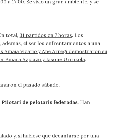
:00 a 17:00
. Se vivió un
gran ambiente
, y se
En total,
31 partidos en 7 horas
. Los
 además, el ser los enfrentamientos a una
rras Amaia Vicario y Ane Arregi demostraron su
or Ainara Azpiazu y Jasone Urruzola
.
ganaron el pasado sábado
.
Pilotari de pelotaris federadas
. Han
alado y, si hubiese que decantarse por una