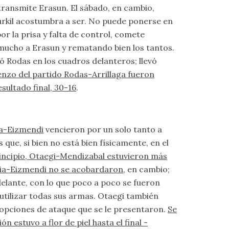
transmite Erasun. El sábado, en cambio,
izurkil acostumbra a ser. No puede ponerse en
or la prisa y falta de control, comete
 mucho a Erasun y rematando bien los tantos.
ió Rodas en los cuadros delanteros; llevó
nzo del partido Rodas-Arrillaga fueron
ultado final, 30-16
.
a-Eizmendi
vencieron por un solo tanto a
 que, si bien no está bien físicamente, en el
rincipio, Otaegi-Mendizabal estuvieron más
a-Eizmendi no se acobardaron
, en cambio;
elante, con lo que poco a poco se fueron
utilizar todas sus armas. Otaegi también
s opciones de ataque que se le presentaron.
Se
 estuvo a flor de piel hasta el final -