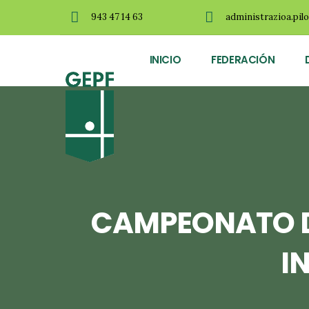
943 47 14 63
administrazioa.pil
INICIO
FEDERACIÓN
CAMPEONATO D
I