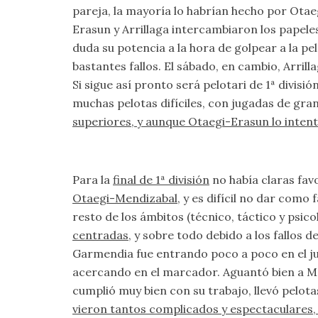
pareja, la mayoría lo habrían hecho por Otae
Erasun y Arrillaga intercambiaron los papeles
duda su potencia a la hora de golpear a la pe
bastantes fallos. El sábado, en cambio, Arri
Si sigue así pronto será pelotari de 1ª divis
muchas pelotas difíciles, con jugadas de gra
superiores, y aunque Otaegi-Erasun lo intent
Para la
final de 1ª división
no había claras favo
Otaegi-Mendizabal
, y es difícil no dar como
resto de los ámbitos (técnico, táctico y psic
centradas
, y sobre todo debido a los fallos 
Garmendia fue entrando poco a poco en el ju
acercando en el marcador. Aguantó bien a Men
cumplió muy bien con su trabajo, llevó pelot
vieron tantos complicados y espectaculares, la